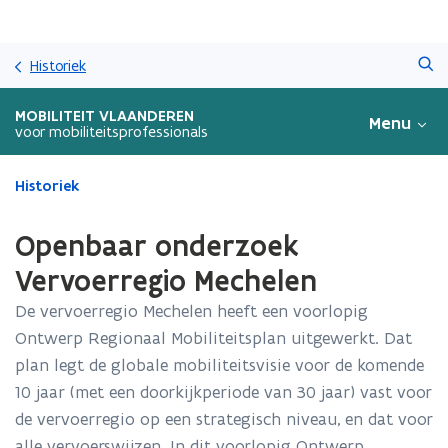
Overslaan
Zoeken
en
Historiek
naar
de
MOBILITEIT VLAANDEREN
Menu
inhoud
voor mobiliteitsprofessionals
gaan
Gedaan
Historiek
met
laden.
Openbaar onderzoek
U
bevindt
Vervoerregio Mechelen
zich
De vervoerregio Mechelen heeft een voorlopig
op:
Openbaar
Ontwerp Regionaal Mobiliteitsplan uitgewerkt. Dat
onderzoek
plan legt de globale mobiliteitsvisie voor de komende
Vervoerregio
10 jaar (met een doorkijkperiode van 30 jaar) vast voor
Mechelen
de vervoerregio op een strategisch niveau, en dat voor
alle vervoerswijzen. In dit voorlopig Ontwerp