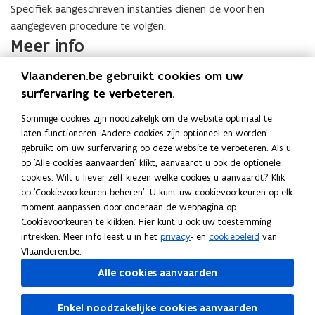
s
Specifiek aangeschreven instanties dienen de voor hen
a
t
aangegeven procedure te volgen.
n
a
Meer info
d
n
o
d
Vlaanderen.be gebruikt cookies om uw
Het Regionaal Mobiliteitsplan kadert binnen
p
o
basisbereikbaarheid, de Vlaamse visie op mobiliteit. Met
surfervaring te verbeteren.
e
p
basisbereikbaarheid zet Vlaanderen in op een efficiënter,
n
Sommige cookies zijn noodzakelijk om de website optimaal te
e
duurzamer en flexibeler vervoer waarin het combineren van
laten functioneren. Andere cookies zijn optioneel en worden
t
n
verschillende vervoermiddelen centraal staat. Voor de realisatie
gebruikt om uw surfervaring op deze website te verbeteren. Als u
i
t
van basisbereikbaarheid werden de driehonderd Vlaamse
op 'Alle cookies aanvaarden' klikt, aanvaardt u ook de optionele
n
i
steden en gemeenten opgedeeld in 15 vervoerregio’s. Binnen
cookies. Wilt u liever zelf kiezen welke cookies u aanvaardt? Klik
n
n
op 'Cookievoorkeuren beheren'. U kunt uw cookievoorkeuren op elk
deze vervoerregio’s werken de gemeenten samen een
i
n
moment aanpassen door onderaan de webpagina op
mobiliteitsplan uit, specifiek voor hun regio.
e
Cookievoorkeuren te klikken. Hier kunt u ook uw toestemming
i
u
intrekken. Meer info leest u in het
privacy
- en
cookiebeleid
van
Meer info over vervoerregio Mechelen en het tot nu toe
e
Vlaanderen.be.
w
doorlopen proces vindt u op
vervoerregio Mechelen
.
u
v
Alle cookies aanvaarden
w
e
v
Deel deze pagina
n
Enkel noodzakelijke cookies aanvaarden
e