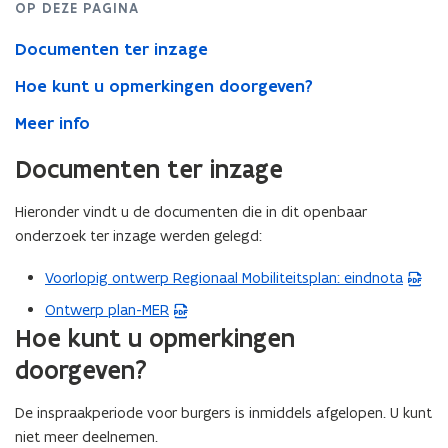
OP DEZE PAGINA
Documenten ter inzage
Hoe kunt u opmerkingen doorgeven?
Meer info
Documenten ter inzage
Hieronder vindt u de documenten die in dit openbaar
onderzoek ter inzage werden gelegd:
Voorlopig ontwerp Regionaal Mobiliteitsplan: eindnota
(
P
Ontwerp plan-MER
(
D
Hoe kunt u opmerkingen
P
F
D
doorgeven?
b
F
e
b
De inspraakperiode voor burgers is inmiddels afgelopen. U kunt
s
e
niet meer deelnemen.
t