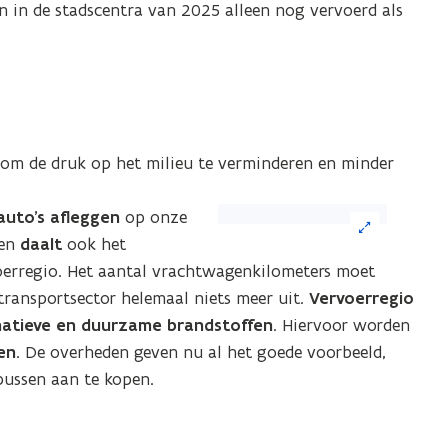
voor
n in de stadscentra van 2025 alleen nog vervoerd als
een
vergrote
weergave)
 om de druk op het milieu te verminderen en minder
(Klik
auto’s afleggen
op onze
op
ien
daalt
ook het
de
oerregio. Het aantal vrachtwagenkilometers moet
afbeelding
transportsector helemaal niets meer uit.
Vervoerregio
voor
natieve en duurzame brandstoffen
. Hiervoor worden
een
en
. De overheden geven nu al het goede voorbeeld,
vergrote
bussen aan te kopen.
weergave)