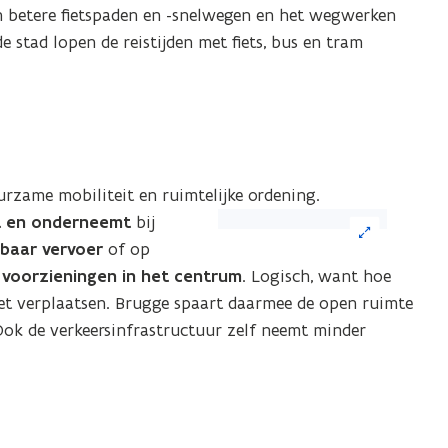
afbeelding
en betere fietspaden en -snelwegen en het wegwerken
voor
de stad lopen de reistijden met fiets, bus en tram
een
vergrote
weergave)
urzame mobiliteit en ruimtelijke ordening.
(Klik
 en onderneemt
bij
op
baar vervoer
of op
de
n voorzieningen in het centrum
. Logisch, want hoe
afbeelding
oet verplaatsen. Brugge spaart daarmee de open ruimte
voor
Ook de verkeersinfrastructuur zelf neemt minder
een
vergrote
weergave)