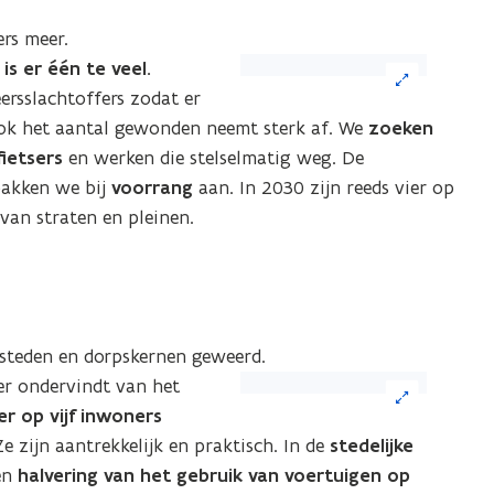
ers meer.
(Klik
is er één te veel.
op
rsslachtoffers zodat er
de
ok het aantal gewonden neemt sterk af. We
zoeken
afbeelding
fietsers
en werken die stelselmatig weg. De
voor
akken we bij
voorrang
aan. In 2030 zijn reeds vier op
een
 van straten en pleinen.
vergrote
weergave)
 steden en dorpskernen geweerd.
(Klik
er ondervindt van het
op
er op vijf inwoners
de
 Ze zijn aantrekkelijk en praktisch. In de
stedelijke
afbeelding
en
halvering van het gebruik van voertuigen op