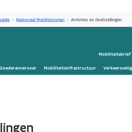
Overslaan
en
rugge
Regionaal Mobiliteitsplan
Ambities en doelstellingen
naar
de
inhoud
gaan
Mobiliteitsbrief
Goederenvervoer
Mobiliteitsinfrastructuur
Verkeersveili
lingen