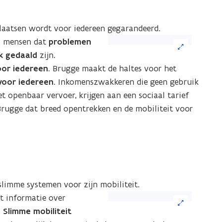
plaatsen wordt voor iedereen gegarandeerd.
(Klik
l mensen dat
problemen
op
k gedaald
zijn.
de
oor iedereen
. Brugge maakt de haltes voor het
afbeelding
 voor iedereen
. Inkomenszwakkeren die geen gebruik
voor
 openbaar vervoer, krijgen aan een sociaal tarief
een
Brugge dat breed opentrekken en de mobiliteit voor
vergrote
weergave)
slimme systemen voor zijn mobiliteit.
(Klik
t informatie over
op
.
Slimme mobiliteit