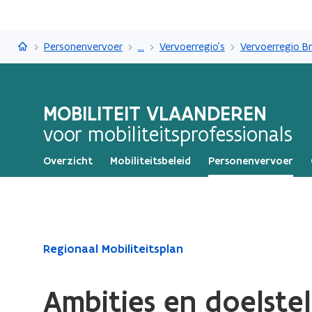
Mobiliteit Vlaanderen
Personenvervoer
...
Vervoerregio's
Vervoerregio B
MOBILITEIT VLAANDEREN
voor mobiliteitsprofessionals
Overzicht
Mobiliteitsbeleid
Personenvervoer
Gedaan
Regionaal Mobiliteitsplan
met
laden.
Ambities en doelstel
U