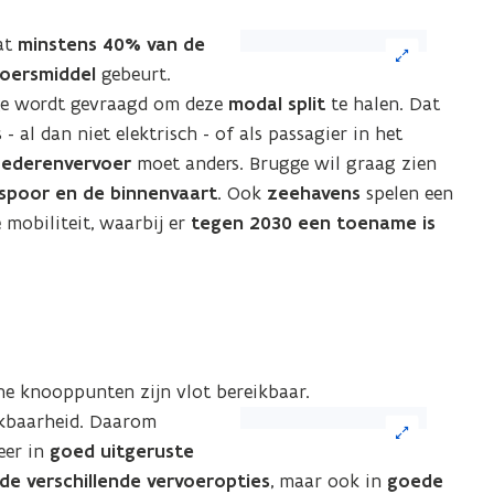
(Klik
dat
minstens 40% van de
op
oersmiddel
gebeurt.
de
gge wordt gevraagd om deze
modal split
te halen. Dat
afbeelding
 - al dan niet elektrisch - of als passagier in het
voor
ederenvervoer
moet anders. Brugge wil graag zien
een
spoor en de binnenvaart
. Ook
zeehavens
spelen een
vergrote
 mobiliteit, waarbij er
tegen 2030 een toename is
weergave)
he knooppunten zijn vlot bereikbaar.
(Klik
ikbaarheid. Daarom
op
eer in
goed uitgeruste
de
e verschillende vervoeropties
, maar ook in
goede