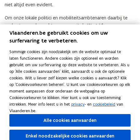
niet altijd even evident.
Om onze lokale politici en mobiliteitsambtenaren daarbij te
ondersteunen, bezochten we vanuit de West-Vlaamse
Vlaanderen.be gebruikt cookies om uw
vervoerregio’s Brugge, Midwest, Oostende en Westhoek in april
2024 verschillende steden en gemeenten in en net buiten
surfervaring te verbeteren.
West-Vlaanderen. We maakten er kennis met succesvolle
Sommige cookies zijn noodzakelijk om de website optimaal te
mobiliteitsprojecten die in lijn liggen met wat in de regionale
laten functioneren. Andere cookies zijn optioneel en worden
mobiliteitsplannen werd opgenomen. Deze werden gebundeld
gebruikt om uw surfervaring op deze website te verbeteren. Als u
in een
inspiratiegids
.
(
op 'Alle cookies aanvaarden' klikt, aanvaardt u ook de optionele
P
cookies. Wilt u liever zelf kiezen welke cookies u aanvaardt? Klik
De gids geeft tekst en uitleg over de aanleiding en de
op 'Cookievoorkeuren beheren'. U kunt uw cookievoorkeuren op elk
D
uitdaging van de projecten, maar ook over het eindresultaat
moment aanpassen door onderaan de webpagina op
F
Cookievoorkeuren te klikken. Hier kunt u ook uw toestemming
en de weg ernaartoe. Er is bovendien aandacht voor draagvlak
b
intrekken. Meer info leest u in het
privacy
- en
cookiebeleid
van
bij de projecten, het belang ervan voor het lokaal beleid, de
e
Vlaanderen.be.
relatie met het regionaal mobiliteitsplan.
s
Alle cookies aanvaarden
t
Deel deze pagina
a
Enkel noodzakelijke cookies aanvaarden
n
F
L
K