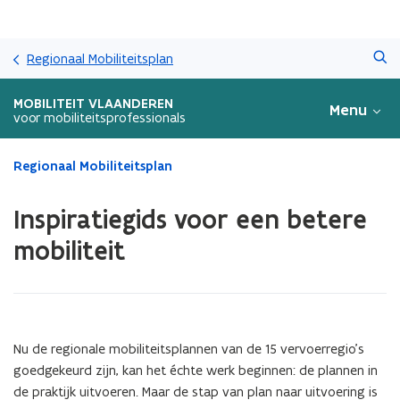
Overslaan
Zoeken
en
Regionaal Mobiliteitsplan
naar
de
MOBILITEIT VLAANDEREN
Menu
inhoud
voor mobiliteitsprofessionals
gaan
Gedaan
Regionaal Mobiliteitsplan
met
laden.
Inspiratiegids voor een betere
U
bevindt
mobiliteit
zich
op:
Inspiratiegids
voor
een
Nu de regionale mobiliteitsplannen van de 15 vervoerregio’s
betere
goedgekeurd zijn, kan het échte werk beginnen: de plannen in
mobiliteit
de praktijk uitvoeren. Maar de stap van plan naar uitvoering is