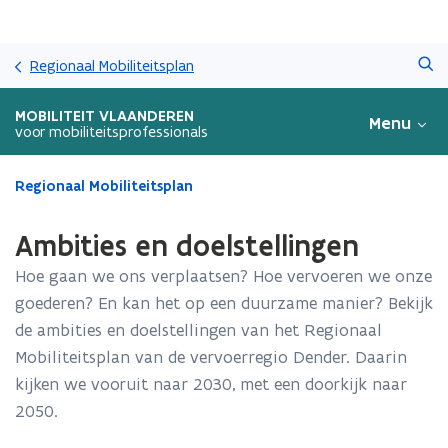
Overslaan
Zoeken
en
Regionaal Mobiliteitsplan
naar
de
MOBILITEIT VLAANDEREN
Menu
inhoud
voor mobiliteitsprofessionals
gaan
Gedaan
Regionaal Mobiliteitsplan
met
laden.
Ambities en doelstellingen
U
bevindt
Hoe gaan we ons verplaatsen? Hoe vervoeren we onze
zich
goederen? En kan het op een duurzame manier? Bekijk
op:
de ambities en doelstellingen van het Regionaal
Ambities
en
Mobiliteitsplan van de vervoerregio Dender. Daarin
doelstellingen
kijken we vooruit naar 2030, met een doorkijk naar
2050.