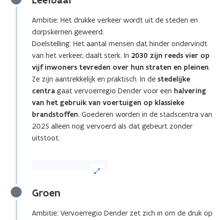
afbeelding
voor
Ambitie: Het drukke verkeer wordt uit de steden en
een
dorpskernen geweerd.
vergrote
weergave)
Doelstelling: Het aantal mensen dat hinder ondervindt
van het verkeer, daalt sterk. In
2030 zijn reeds vier op
vijf inwoners tevreden over hun straten en pleinen
.
Ze zijn aantrekkelijk en praktisch. In de
stedelijke
centra
gaat vervoerregio Dender voor een
halvering
van het gebruik van voertuigen op klassieke
brandstoffen
. Goederen worden in de stadscentra van
2025 alleen nog vervoerd als dat gebeurt zonder
uitstoot.
(Klik
op
de
Groen
afbeelding
voor
Ambitie: Vervoerregio Dender zet zich in om de druk op
een