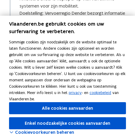
een
systemen voor zijn mobiliteit.
vergrote
weergave)
Doelstelling: Vervoerregio Dender bezorgt informatie
over mobiliteit aangepast aan ieders behoefte.
Slimme
Vlaanderen.be gebruikt cookies om uw
mobiliteit
betekent ook dat GPS-operatoren ons
surfervaring te verbeteren.
zoveel mogelijk bannen uit de buurt van scholen.
Informatie uit
slimme wagens
zorgt ervoor dat
Sommige cookies zijn noodzakelijk om de website optimaal te
laten functioneren. Andere cookies zijn optioneel en worden
onveilige locaties worden gevonden.
Slimme
gebruikt om uw surfervaring op deze website te verbeteren. Als u
verkeerslichten en verkeersborden
bevorderen een
op 'Alle cookies aanvaarden' klikt, aanvaardt u ook de optionele
goede doorstroming. Op lange termijn bereidt
cookies. Wilt u liever zelf kiezen welke cookies u aanvaardt? Klik
vervoerregio Dender zich voor op de
zelfrijdende
op 'Cookievoorkeuren beheren'. U kunt uw cookievoorkeuren op elk
auto’s en drones
.
moment aanpassen door onderaan de webpagina op
Cookievoorkeuren te klikken. Hier kunt u ook uw toestemming
intrekken. Meer info leest u in het
privacy
- en
cookiebeleid
van
(Klik
Vlaanderen.be.
op
de
Alle cookies aanvaarden
afbeelding
Deel deze pagina
voor
Enkel noodzakelijke cookies aanvaarden
een
F
L
K
Cookievoorkeuren beheren
vergrote
a
i
o