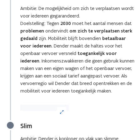
voor
Ambitie: De mogelijkheid om zich te verplaatsen wordt
een
voor iedereen gegarandeerd.
vergrote
weergave)
Doelstelling: Tegen
2030
moet het aantal mensen dat
problemen
ondervindt
om zich te verplaatsen sterk
gedaald
zijn. Mobiliteit blijft bovendien
betaalbaar
voor iedereen
. Dender maakt de haltes voor het
openbaar vervoer versneld
toegankelijk voor
iedereen
. Inkomenszwakkeren die geen gebruik kunnen
maken van een eigen wagen of het openbaar vervoer,
krijgen aan een sociaal tarief aangepast vervoer. Als
vervoerregio wil Dender dat breed opentrekken en de
mobiliteit voor iedereen toegankelijk maken.
(Klik
op
de
Slim
afbeelding
voor
Ambitie: Dender is koploper op vlak van slimme