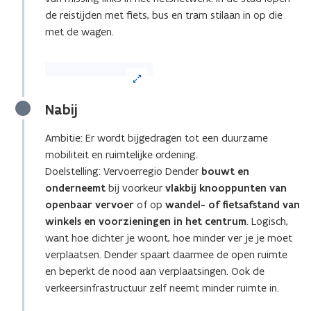
de reistijden met fiets, bus en tram stilaan in op die
met de wagen.
(Klik
op
de
Nabij
afbeelding
voor
Ambitie: Er wordt bijgedragen tot een duurzame
een
mobiliteit en ruimtelijke ordening.
vergrote
weergave)
Doelstelling: Vervoerregio Dender
bouwt en
onderneemt
bij voorkeur
vlakbij knooppunten van
openbaar vervoer
of op
wandel- of fietsafstand van
winkels en voorzieningen in het centrum
. Logisch,
want hoe dichter je woont, hoe minder ver je je moet
verplaatsen. Dender spaart daarmee de open ruimte
en beperkt de nood aan verplaatsingen. Ook de
verkeersinfrastructuur zelf neemt minder ruimte in.