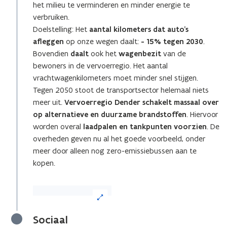
het milieu te verminderen en minder energie te
vergrote
weergave)
verbruiken.
Doelstelling: Het
aantal kilometers dat auto’s
afleggen
op onze wegen daalt:
- 15% tegen 2030
.
Bovendien
daalt
ook het
wagenbezit
van de
bewoners in de vervoerregio. Het aantal
vrachtwagenkilometers moet minder snel stijgen.
Tegen 2050
stoot de transportsector helemaal niets
meer uit.
Vervoerregio Dender schakelt massaal over
op alternatieve en duurzame brandstoffen
. Hiervoor
worden overal
laadpalen en tankpunten voorzien
. De
overheden geven nu al het goede voorbeeld, onder
meer door alleen nog zero-emissiebussen aan te
kopen.
(Klik
op
de
Sociaal
afbeelding