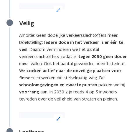
(Klik
op
de
Veilig
afbeelding
voor
Ambitie: Geen dodelijke verkeersslachtoffers meer.
een
Doelstelling
: Iedere dode in het verkeer is er één te
vergrote
weergave)
veel.
Daarom verminderen we het aantal
verkeersslachtoffers zodat er
tegen 2050 geen doden
meer
vallen. Ook het aantal gewonden neemt sterk af.
We
zoeken actief naar de onveilige plaatsen voor
fietsers
en werken die stelselmatig weg. De
schoolomgevingen en zwarte punten
pakken we bij
voorrang
aan. In 2030 zijn reeds 4 op 5 inwoners
tevreden over de veiligheid van straten en pleinen.
(Klik
op
de
Leefbaar