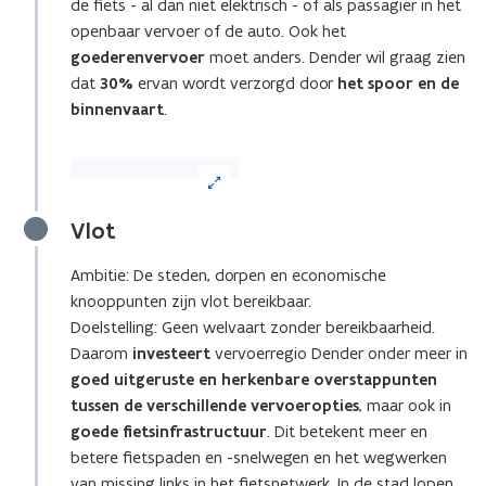
de fiets - al dan niet elektrisch - of als passagier in het
openbaar vervoer of de auto. Ook het
goederenvervoer
moet anders. Dender wil graag zien
dat
30%
ervan wordt verzorgd door
het spoor en de
binnenvaart
.
(Klik
op
de
Vlot
afbeelding
voor
Ambitie: De steden, dorpen en economische
een
knooppunten zijn vlot bereikbaar.
vergrote
weergave)
Doelstelling: Geen welvaart zonder bereikbaarheid.
Daarom
investeert
vervoerregio Dender onder meer in
goed uitgeruste en herkenbare overstappunten
tussen de verschillende vervoeropties
, maar ook in
goede
fietsinfrastructuur
. Dit betekent meer en
betere fietspaden en -snelwegen en het wegwerken
van missing links in het fietsnetwerk. In de stad lopen