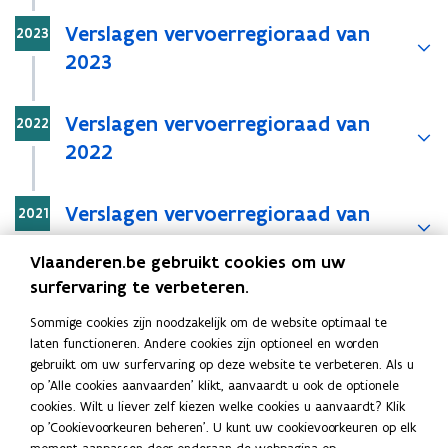
n
Stap
t
Verslagen vervoerregioraad van
2023
i
2023
n
n
Stap
Verslagen vervoerregioraad van
2022
i
2022
e
u
w
Stap
Verslagen vervoerregioraad van
2021
v
2021
e
Vlaanderen.be gebruikt cookies om uw
n
surfervaring te verbeteren.
Stap
s
Verslagen vervoerregioraad van
2020
t
Sommige cookies zijn noodzakelijk om de website optimaal te
2020
e
laten functioneren. Andere cookies zijn optioneel en worden
r
gebruikt om uw surfervaring op deze website te verbeteren. Als u
Stap
op 'Alle cookies aanvaarden' klikt, aanvaardt u ook de optionele
)
Verslagen vervoerregioraad van
2019
cookies. Wilt u liever zelf kiezen welke cookies u aanvaardt? Klik
2019
op 'Cookievoorkeuren beheren'. U kunt uw cookievoorkeuren op elk