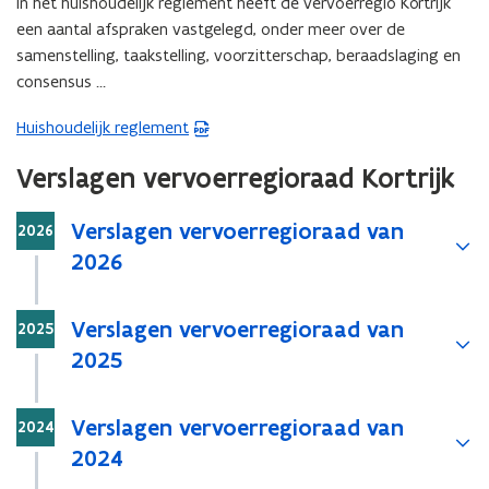
In het huishoudelijk reglement heeft de vervoerregio Kortrijk
een aantal afspraken vastgelegd, onder meer over de
samenstelling, taakstelling, voorzitterschap, beraadslaging en
consensus …
Huishoudelijk reglement
(
P
Verslagen vervoerregioraad Kortrijk
D
F
Stap
Verslagen vervoerregioraad van
2026
b
2026
e
s
t
Stap
Verslagen vervoerregioraad van
2025
a
2025
n
d
Stap
o
Verslagen vervoerregioraad van
2024
p
2024
e