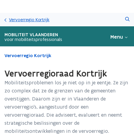
Overslaan
Zoeken
en
Vervoerregio Kortrijk
naar
de
MOBILITEIT VLAANDEREN
Menu
inhoud
voor mobiliteitsprofessionals
gaan
Gedaan
Vervoerregio Kortrijk
met
laden.
Vervoerregioraad Kortrijk
U
bevindt
Mobiliteitsproblemen los je niet op in je eentje. Ze zijn
zich
zo complex dat ze de grenzen van de gemeenten
op:
overstijgen. Daarom zijn er in Vlaanderen de
Vervoerregioraad
Kortrijk
vervoerregio’s, aangestuurd door een
vervoerregioraad. Die adviseert, evalueert en neemt
strategische beslissingen over de
mobiliteitsontwikkelingen in de vervoerregio.