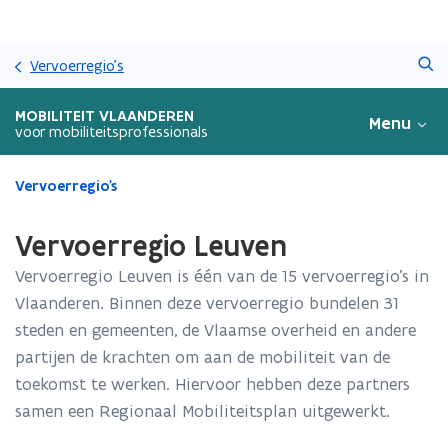
Overslaan
Zoeken
en
Vervoerregio's
naar
de
MOBILITEIT VLAANDEREN
Menu
inhoud
voor mobiliteitsprofessionals
gaan
Gedaan
Vervoerregio's
met
laden.
Vervoerregio Leuven
U
bevindt
Vervoerregio Leuven is één van de 15 vervoerregio’s in
zich
Vlaanderen. Binnen deze vervoerregio bundelen 31
op:
steden en gemeenten, de Vlaamse overheid en andere
Vervoerregio
Leuven
partijen de krachten om aan de mobiliteit van de
toekomst te werken. Hiervoor hebben deze partners
samen een Regionaal Mobiliteitsplan uitgewerkt.