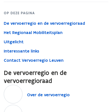
OP DEZE PAGINA
De vervoerregio en de vervoerregioraad
Het Regionaal Mobiliteitsplan
Uitgelicht
Interessante links
Contact Vervoerregio Leuven
De vervoerregio en de
vervoerregioraad
O
v
O
Over de vervoerregio
e
v
r
e
P
d
r