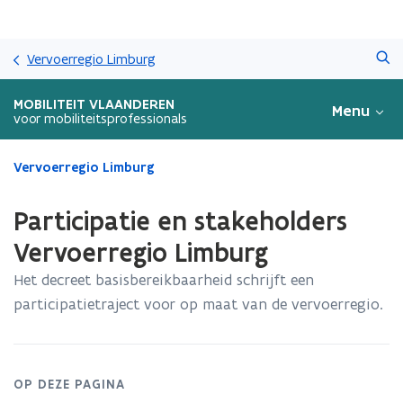
Overslaan
Zoeken
en
Vervoerregio Limburg
naar
de
MOBILITEIT VLAANDEREN
Menu
inhoud
voor mobiliteitsprofessionals
gaan
Gedaan
Vervoerregio Limburg
met
laden.
Participatie en stakeholders
U
bevindt
Vervoerregio Limburg
zich
Het decreet basisbereikbaarheid schrijft een
op:
Participatie
participatietraject voor op maat van de vervoerregio.
en
stakeholders
Vervoerregio
Limburg
OP DEZE PAGINA