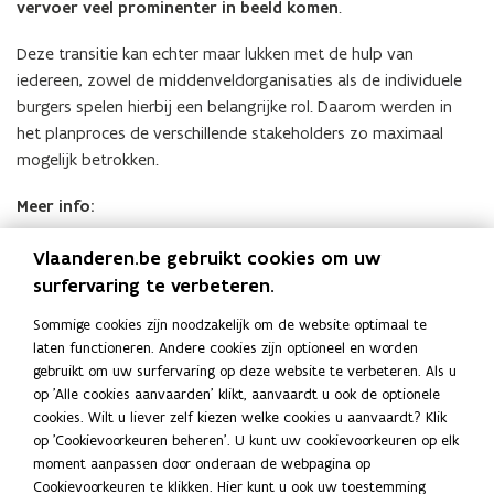
vervoer veel prominenter in beeld komen
.
Deze transitie kan echter maar lukken met de hulp van
iedereen, zowel de middenveldorganisaties als de individuele
burgers spelen hierbij een belangrijke rol. Daarom werden in
het planproces de verschillende stakeholders zo maximaal
mogelijk betrokken.
Meer info:
Participatietraject bij de opmaak van het Regionaal
Vlaanderen.be gebruikt cookies om uw
Mobiliteitsplan
surfervaring te verbeteren.
Participatienota
(
Sommige cookies zijn noodzakelijk om de website optimaal te
P
laten functioneren. Andere cookies zijn optioneel en worden
Lijst Stakeholders
(
D
gebruikt om uw surfervaring op deze website te verbeteren. Als u
Bij de uitrol van het Regionaal
P
F
op 'Alle cookies aanvaarden' klikt, aanvaardt u ook de optionele
D
Mobiliteitsplan
cookies. Wilt u liever zelf kiezen welke cookies u aanvaardt? Klik
b
F
op 'Cookievoorkeuren beheren'. U kunt uw cookievoorkeuren op elk
e
b
Nu het Regionaal Mobiliteitsplan is afgewerkt, zal de
moment aanpassen door onderaan de webpagina op
s
e
Cookievoorkeuren te klikken. Hier kunt u ook uw toestemming
vervoerregioraad Limburg ook een participatietraject op maat