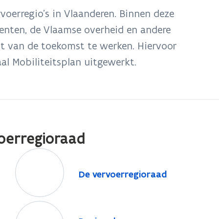
voerregio’s in Vlaanderen. Binnen deze
enten, de Vlaamse overheid en andere
it van de toekomst te werken. Hiervoor
l Mobiliteitsplan uitgewerkt.
oerregioraad
D
e
D
De vervoerregioraad
v
e
e
v
r
R
e