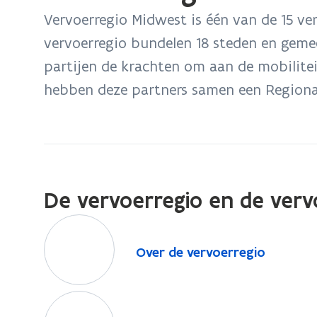
bevindt
Vervoerregio Midwest is één van de 15 ver
zich
vervoerregio bundelen 18 steden en geme
op:
partijen de krachten om aan de mobilite
Vervoerregio
Midwest
hebben deze partners samen een Regionaa
De vervoerregio en de verv
O
v
O
Over de vervoerregio
e
v
r
e
d
P
r