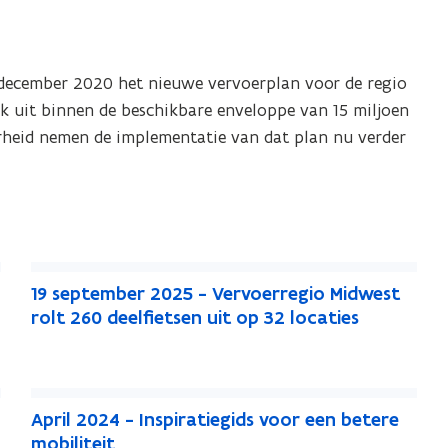
u
p
n
u
t
n
e
 december 2020 het nieuwe vervoerplan voor de regio
t
n
rk uit binnen de beschikbare enveloppe van 15 miljoen
e
rheid nemen de implementatie van dat plan nu verder
n
1
1
19 september 2025 - Vervoerregio Midwest
9
9
rolt 260 deelfietsen uit op 32 locaties
s
s
e
e
p
p
A
t
t
A
April 2024 - Inspiratiegids voor een betere
p
e
e
p
mobiliteit