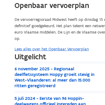
F
s
D
h
Openbaar vervoerplan
e
P
o
b
t
F
o
s
D
l
e
a
b
l
d
t
F
s
De vervoerregioraad Midwest heeft op dinsdag 15
n
e
d
e
a
b
t
definitief goedgekeurd. Het plan tekent een netwe
d
s
r
e
n
e
a
euro Vlaamse middelen. De Lijn en de Vlaamse ove
s
o
t
r
d
s
n
op.
p
a
s
o
t
d
e
n
p
a
Lees alles over het Openbaar Vervoerplan
o
n
d
Uitgelicht
e
n
p
t
o
n
d
e
6
i
p
t
o
6
6 november 2025 - Regionaal
n
n
n
e
n
i
p
deelfietssysteem Hoppy groeit stevig in
t
o
n
n
o
West-Vlaanderen: al meer dan 15.000
n
e
i
v
i
t
v
ritten geregistreerd
n
n
n
e
e
e
i
i
t
5
n
m
m
u
n
5
5 juli 2024 - Eerste van 96 Hoppin-
e
i
j
i
b
b
j
w
n
deelwagens officieel ingereden aan