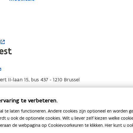
r
m
m
r
i
b
i
b
e
l
l
e
r
2
2
r
2
0
0
2
0
2
2
0
2
4
est
4
2
5
-
-
-
5
I
I
V
-
n
n
e
s
V
rt II-laan 15, bus 437 - 1210 Brussel
r
s
p
e
v
p
i
r
o
r
i
rvaring te verbeteren.
v
 Burgemeester van gemeente Pittem
e
a
r
o
r
 te laten functioneren. Andere cookies zijn optioneel en worden g
 Eenoo - Departement Mobiliteit en Openbare Werken
t
a
e
r
ardt u ook de optionele cookies. Wilt u liever zelf kiezen welke cook
i
t
e
r
an de webpagina op Cookievoorkeuren te klikken. Hier kunt u ook 
e
i
g
r