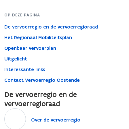
OP DEZE PAGINA
De vervoerregio en de vervoerregioraad
Het Regionaal Mobiliteitsplan
Openbaar vervoerplan
Uitgelicht
Interessante links
Contact Vervoerregio Oostende
De vervoerregio en de
vervoerregioraad
O
v
O
Over de vervoerregio
e
v