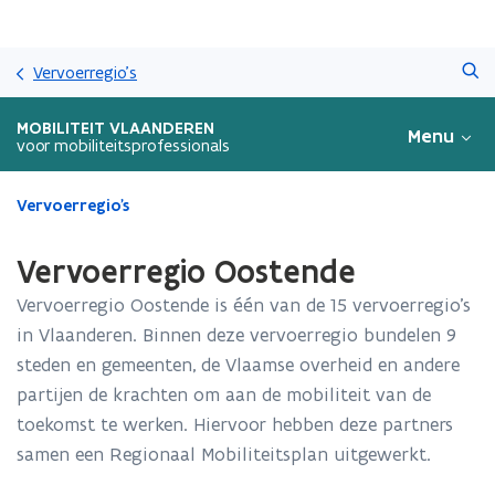
Overslaan
Zoeken
en
Vervoerregio's
naar
de
MOBILITEIT VLAANDEREN
Menu
inhoud
voor mobiliteitsprofessionals
gaan
Gedaan
Vervoerregio's
met
laden.
Vervoerregio Oostende
U
bevindt
Vervoerregio Oostende is één van de 15 vervoerregio’s
zich
in Vlaanderen. Binnen deze vervoerregio bundelen 9
op:
steden en gemeenten, de Vlaamse overheid en andere
Vervoerregio
Oostende
partijen de krachten om aan de mobiliteit van de
toekomst te werken. Hiervoor hebben deze partners
samen een Regionaal Mobiliteitsplan uitgewerkt.