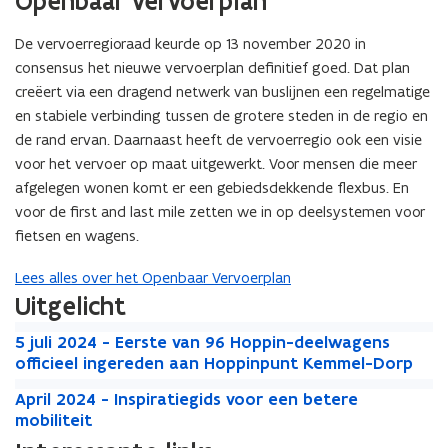
Openbaar vervoerplan
p
d
s
d
a
l
r
p
e
d
d
De vervoerregioraad keurde op 13 november 2020 in
e
r
r
e
e
consensus het nieuwe vervoerplan definitief goed. Dat plan
e
s
r
k
creëert via een dragend netwerk van buslijnen een regelmatige
e
s
p
k
en stabiele verbinding tussen de grotere steden in de regio en
u
p
de rand ervan. Daarnaast heeft de vervoerregio ook een visie
n
u
voor het vervoer op maat uitgewerkt. Voor mensen die meer
t
n
afgelegen wonen komt er een gebiedsdekkende flexbus. En
e
t
voor de first and last mile zetten we in op deelsystemen voor
n
e
fietsen en wagens.
n
Lees alles over het Openbaar Vervoerplan
Uitgelicht
5
5
5 juli 2024 - Eerste van 96 Hoppin-deelwagens
j
j
officieel ingereden aan Hoppinpunt Kemmel-Dorp
u
u
A
l
A
April 2024 - Inspiratiegids voor een betere
l
p
i
p
mobiliteit
i
r
2
r
2