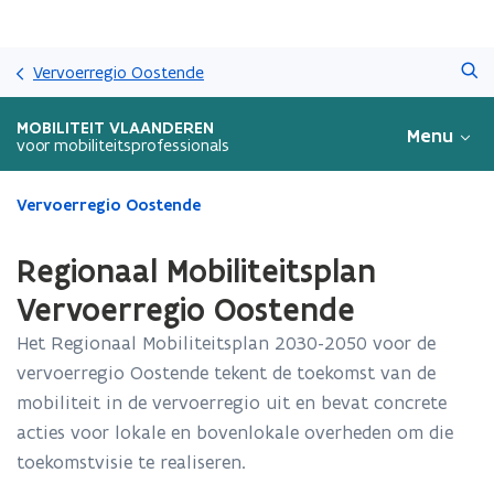
Overslaan
Zoeken
en
Vervoerregio Oostende
naar
de
MOBILITEIT VLAANDEREN
Menu
inhoud
voor mobiliteitsprofessionals
gaan
Gedaan
Vervoerregio Oostende
met
laden.
Regionaal Mobiliteitsplan
U
bevindt
Vervoerregio Oostende
zich
Het Regionaal Mobiliteitsplan 2030-2050 voor de
op:
Regionaal
vervoerregio Oostende tekent de toekomst van de
Mobiliteitsplan
mobiliteit in de vervoerregio uit en bevat concrete
Vervoerregio
acties voor lokale en bovenlokale overheden om die
Oostende
toekomstvisie te realiseren.