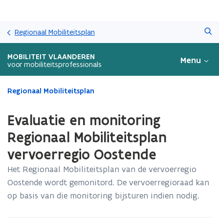
Overslaan
Zoeken
en
Regionaal Mobiliteitsplan
naar
de
MOBILITEIT VLAANDEREN
Menu
inhoud
voor mobiliteitsprofessionals
gaan
Gedaan
Regionaal Mobiliteitsplan
met
laden.
Evaluatie en monitoring
U
bevindt
Regionaal Mobiliteitsplan
zich
vervoerregio Oostende
op:
Evaluatie
Het Regionaal Mobiliteitsplan van de vervoerregio
en
Oostende wordt gemonitord. De vervoerregioraad kan
monitoring
Regionaal
op basis van die monitoring bijsturen indien nodig.
Mobiliteitsplan
vervoerregio