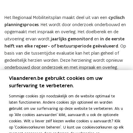
Oostende
Het Regionaal Mobiliteitsplan maakt deel uit van een
cyclisch
planningsproces
. Het wordt door onderzoek onderbouwd en
opgemaakt met inspraak en overleg. Het doelbereik en de
uitvoering ervan wordt
jaarlijks gemonitord
en
in de eerste
helft van elke regeer- of bestuursperiode geëvalueerd
. Op
basis van die tussentijdse evaluatie kan het plan geheel of
gedeeltelijk herzien worden. Deze herziening wordt opnieuw
onderbouwd door onderzoek en met inspraak en overleg.
Vlaanderen.be gebruikt cookies om uw
Het actieplan vertaalt de strategieën naar concrete acties. Het
surfervaring te verbeteren.
omschrijft hoe de gewenste mobiliteitsontwikkeling wordt
gerealiseerd en wie de initiatiefnemers zijn en vormt d
e basis
Sommige cookies zijn noodzakelijk om de website optimaal te
voor de monitoring van het regionaal mobiliteitsplan.
laten functioneren. Andere cookies zijn optioneel en worden
gebruikt om uw surfervaring op deze website te verbeteren. Als u
Bij een tussentijdse evaluatie wordt naar
het gehele
op 'Alle cookies aanvaarden' klikt, aanvaardt u ook de optionele
Regionale Mobiliteitsplan
gekeken
, en kunnen zowel de
cookies. Wilt u liever zelf kiezen welke cookies u aanvaardt? Klik
op 'Cookievoorkeuren beheren'. U kunt uw cookievoorkeuren op elk
strategische visie, de operationele beleidsdoelstellingen als het