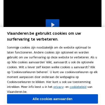
s
n
t
d
a
o
n
p
d
e
o
Play
n
Vlaanderen.be gebruikt cookies om uw
p
t
surfervaring te verbeteren.
e
i
n
00:00
Sommige cookies zijn noodzakelijk om de website optimaal te
n
t
Play
Mute
Settings
Enter
laten functioneren. Andere cookies zijn optioneel en worden
Meer weten over het Regionaal
n
i
gebruikt om uw surfervaring op deze website te verbeteren. Als u
fullsc
i
Mobiliteitsplan?
n
op 'Alle cookies aanvaarden' klikt, aanvaardt u ook de optionele
e
cookies. Wilt u liever zelf kiezen welke cookies u aanvaardt? Klik
n
A
A
u
Ambities en doelstellingen
op 'Cookievoorkeuren beheren'. U kunt uw cookievoorkeuren op elk
i
m
m
T
moment aanpassen door onderaan de webpagina op
w
T
Thema's
e
b
b
h
Cookievoorkeuren te klikken. Hier kunt u ook uw toestemming
v
h
H
i
u
H
i
Historiek
e
intrekken. Meer info leest u in het
privacy
- en
cookiebeleid
van
e
e
i
t
w
i
t
E
m
Vlaanderen.be.
E
m
Evaluatie en monitoring
s
n
i
s
v
i
v
a
v
a
Alle cookies aanvaarden
t
e
s
t
e
a
'
e
a
'
o
s