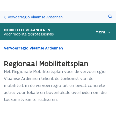
Overslaan
Zoeken
en
Vervoerregio Vlaamse Ardennen
naar
de
MOBILITEIT VLAANDEREN
Menu
inhoud
voor mobiliteitsprofessionals
gaan
Gedaan
Vervoerregio Vlaamse Ardennen
met
laden.
Regionaal Mobiliteitsplan
U
bevindt
Het Regionale Mobiliteitsplan voor de vervoerregio
zich
Vlaamse Ardennen tekent de toekomst van de
op:
mobiliteit in de vervoerregio uit en bevat concrete
Regionaal
Mobiliteitsplan
acties voor lokale en bovenlokale overheden om die
toekomstvisie te realiseren.