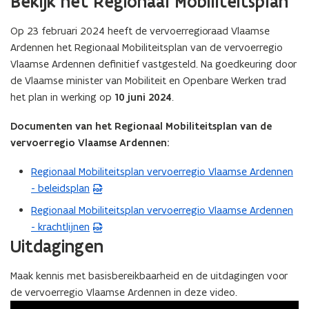
Bekijk het Regionaal Mobiliteitsplan
Op 23 februari 2024 heeft de vervoerregioraad Vlaamse
Ardennen het Regionaal Mobiliteitsplan van de vervoerregio
Vlaamse Ardennen definitief vastgesteld. Na goedkeuring door
de Vlaamse minister van Mobiliteit en Openbare Werken trad
het plan in werking op
10 juni 2024
.
Documenten van het Regionaal Mobiliteitsplan van de
vervoerregio Vlaamse Ardennen:
Regionaal Mobiliteitsplan vervoerregio Vlaamse Ardennen
(
- beleidsplan
P
D
Regionaal Mobiliteitsplan vervoerregio Vlaamse Ardennen
(
F
- krachtlijnen
P
b
Uitdagingen
D
e
F
s
Maak kennis met basisbereikbaarheid en de uitdagingen voor
b
t
de vervoerregio Vlaamse Ardennen in deze video.
e
a