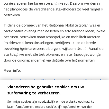
burgers spelen hierbij een belangrijke rol. Daarom werden in
het planproces de verschillende stakeholders zo veel mogelijk
betrokken.
Tijdens de opmaak van het Regionaal Mobiliteitsplan was er
participatief overleg met de leden en adviserende leden, lokale
besturen, betrokken maatschappelijke en mobiliteitsactoren
(middenveld, kennisinstellingen, bedrijven,…) , en de brede
bevolking (geïnteresseerde burgers, wijkcomités, …) . Vanaf de
startdag live met alle betrokkenen, en later (noodgedwongen
door de coronapandemie) via digitale overlegmomenten
Meer info:
Participatietraject tijdens de opmaak van het Regionaal
Vlaanderen.be gebruikt cookies om uw
Mobiliteitsplan
surfervaring te verbeteren.
Goedgekeurde participatienota
(
P
Sommige cookies zijn noodzakelijk om de website optimaal te
Goedgekeurde stakeholderslijst
(
D
laten functioneren. Andere cookies zijn optioneel en worden
P