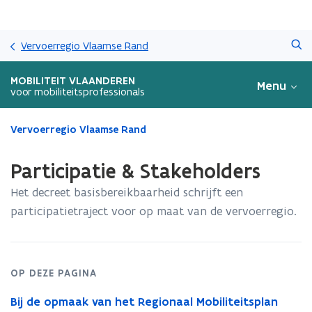
Overslaan
Zoeken
en
Vervoerregio Vlaamse Rand
naar
de
MOBILITEIT VLAANDEREN
Menu
inhoud
voor mobiliteitsprofessionals
gaan
Gedaan
Vervoerregio Vlaamse Rand
met
laden.
Participatie & Stakeholders
U
bevindt
Het decreet basisbereikbaarheid schrijft een
zich
participatietraject voor op maat van de vervoerregio.
op:
Participatie
&
Stakeholders
OP DEZE PAGINA
Bij de opmaak van het Regionaal Mobiliteitsplan