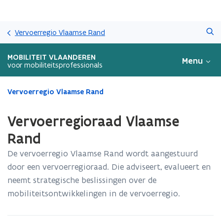
Overslaan
Zoeken
en
Vervoerregio Vlaamse Rand
naar
de
MOBILITEIT VLAANDEREN
Menu
inhoud
voor mobiliteitsprofessionals
gaan
Gedaan
Vervoerregio Vlaamse Rand
met
laden.
Vervoerregioraad Vlaamse
U
bevindt
Rand
zich
De vervoerregio Vlaamse Rand wordt aangestuurd
op:
Vervoerregioraad
door een vervoerregioraad. Die adviseert, evalueert en
Vlaamse
neemt strategische beslissingen over de
Rand
mobiliteitsontwikkelingen in de vervoerregio.