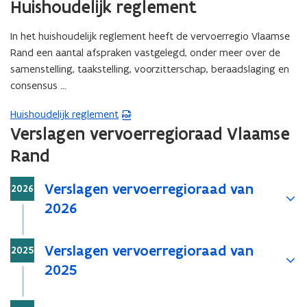
Huishoudelijk reglement
In het huishoudelijk reglement heeft de vervoerregio Vlaamse
Rand een aantal afspraken vastgelegd, onder meer over de
samenstelling, taakstelling, voorzitterschap, beraadslaging en
consensus …
Huishoudelijk reglement
(
Verslagen vervoerregioraad Vlaamse
P
D
Rand
F
b
Stap
Verslagen vervoerregioraad van
2026
e
2026
s
t
Stap
a
Verslagen vervoerregioraad van
2025
n
2025
d
o
Stap