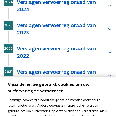
Verslagen vervoerregioraad van
p
2024
e
2024
n
t
Stap
Verslagen vervoerregioraad van
2023
i
2023
n
n
i
Stap
Verslagen vervoerregioraad van
2022
e
2022
u
w
Stap
v
Verslagen vervoerregioraad van
2021
e
2021
n
Vlaanderen.be gebruikt cookies om uw
s
surfervaring te verbeteren.
Stap
Verslagen vervoerregioraad van
t
2020
Sommige cookies zijn noodzakelijk om de website optimaal te
e
2020
laten functioneren. Andere cookies zijn optioneel en worden
r
gebruikt om uw surfervaring op deze website te verbeteren. Als u
)
Stap