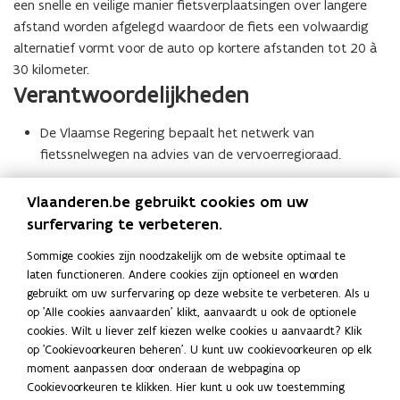
een snelle en veilige manier fietsverplaatsingen over langere
t
afstand worden afgelegd waardoor de fiets een volwaardig
a
alternatief vormt voor de auto op kortere afstanden tot 20 à
n
30 kilometer.
d
Verantwoordelijkheden
o
p
De Vlaamse Regering bepaalt het netwerk van
e
fietssnelwegen na advies van de vervoerregioraad.
n
t
De vervoerregioraad bepaalt het bovenlokaal functioneel
i
Vlaanderen.be gebruikt cookies om uw
fietsroutenetwerk met uitzondering van de
n
surfervaring te verbeteren.
fietssnelwegen.
n
De gemeenten bepalen de lokale fietsroutes.
Sommige cookies zijn noodzakelijk om de website optimaal te
i
Kaarten Bovenlokaal Functioneel
laten functioneren. Andere cookies zijn optioneel en worden
e
gebruikt om uw surfervaring op deze website te verbeteren. Als u
Fietsroutenetwerk per vervoerregio
u
op 'Alle cookies aanvaarden' klikt, aanvaardt u ook de optionele
w
cookies. Wilt u liever zelf kiezen welke cookies u aanvaardt? Klik
Hier kunt u het netwerk bekijken op kaart of kunt u onder
v
op 'Cookievoorkeuren beheren'. U kunt uw cookievoorkeuren op elk
‘Metadata’ de web feature service raadplegen voor GIS-
moment aanpassen door onderaan de webpagina op
e
toepassingen.
Cookievoorkeuren te klikken. Hier kunt u ook uw toestemming
n
A
Actuele kaarten van de ligging van het
A
o