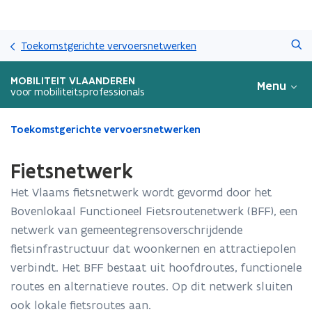
Overslaan
Zoeken
en
Toekomstgerichte vervoersnetwerken
naar
de
MOBILITEIT VLAANDEREN
Menu
inhoud
voor mobiliteitsprofessionals
gaan
Gedaan
Toekomstgerichte vervoersnetwerken
met
laden.
Fietsnetwerk
U
bevindt
Het Vlaams fietsnetwerk wordt gevormd door het
zich
Bovenlokaal Functioneel Fietsroutenetwerk (BFF), een
op:
netwerk van gemeentegrensoverschrijdende
Fietsnetwerk
fietsinfrastructuur dat woonkernen en attractiepolen
verbindt. Het BFF bestaat uit hoofdroutes, functionele
routes en alternatieve routes. Op dit netwerk sluiten
ook lokale fietsroutes aan.