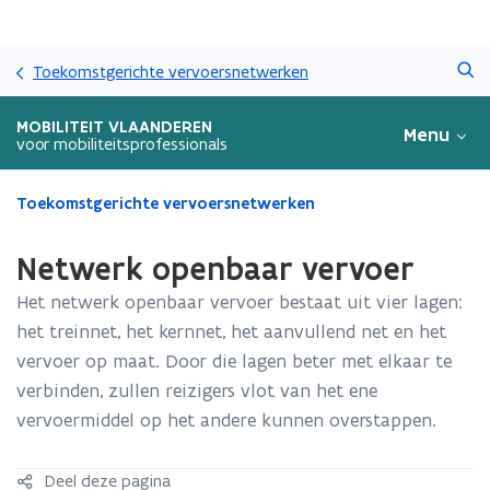
Overslaan
Zoeken
en
Toekomstgerichte vervoersnetwerken
naar
de
MOBILITEIT VLAANDEREN
Menu
inhoud
voor mobiliteitsprofessionals
gaan
Gedaan
Toekomstgerichte vervoersnetwerken
met
laden.
Netwerk openbaar vervoer
U
bevindt
Het netwerk openbaar vervoer bestaat uit vier lagen:
zich
het treinnet, het kernnet, het aanvullend net en het
op:
vervoer op maat. Door die lagen beter met elkaar te
Netwerk
openbaar
verbinden, zullen reizigers vlot van het ene
vervoer
vervoermiddel op het andere kunnen overstappen.
Deel deze pagina