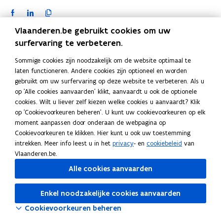
F
L
K
a
i
o
Vlaanderen.be gebruikt cookies om uw
c
n
p
surfervaring te verbeteren.
e
k
i
b
e
e
Sommige cookies zijn noodzakelijk om de website optimaal te
o
d
e
laten functioneren. Andere cookies zijn optioneel en worden
gebruikt om uw surfervaring op deze website te verbeteren. Als u
o
i
r
op 'Alle cookies aanvaarden' klikt, aanvaardt u ook de optionele
k
n
l
cookies. Wilt u liever zelf kiezen welke cookies u aanvaardt? Klik
o
o
i
op 'Cookievoorkeuren beheren'. U kunt uw cookievoorkeuren op elk
p
p
n
moment aanpassen door onderaan de webpagina op
e
e
k
Cookievoorkeuren te klikken. Hier kunt u ook uw toestemming
n
n
n
intrekken. Meer info leest u in het
privacy
- en
cookiebeleid
van
t
t
a
Vlaanderen.be.
i
i
a
Alle cookies aanvaarden
n
n
r
n
n
k
Enkel noodzakelijke cookies aanvaarden
i
i
l
Cookievoorkeuren beheren
e
e
e