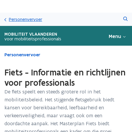
Overslaan
Zoeken
en
Personenvervoer
naar
de
MOBILITEIT VLAANDEREN
Menu
inhoud
voor mobiliteitsprofessionals
gaan
Gedaan
Personenvervoer
met
laden.
Fiets - Informatie en richtlijnen
U
bevindt
voor professionals
zich
De fiets speelt een steeds grotere rol in het
op:
Fiets
mobiliteitsbeleid. Het stijgende fietsgebruik biedt
-
kansen voor bereikbaarheid, leefbaarheid en
Informatie
verkeersveiligheid, maar vraagt ook om een
en
richtlijnen
doordachte aanpak. Het Masterplan Fiets biedt
voor
mobiliteitsprofessionals een kader om die groei