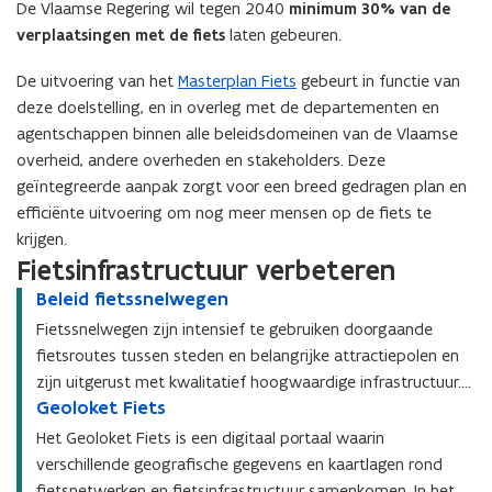
De Vlaamse Regering wil tegen 2040
minimum 30% van de
verplaatsingen met de fiets
laten gebeuren.
De uitvoering van het
Masterplan Fiets
gebeurt in functie van
deze doelstelling, en in overleg met de departementen en
agentschappen binnen alle beleidsdomeinen van de Vlaamse
overheid, andere overheden en stakeholders. Deze
geïntegreerde aanpak zorgt voor een breed gedragen plan en
efficiënte uitvoering om nog meer mensen op de fiets te
krijgen.
Fietsinfrastructuur verbeteren
B
Beleid fietssnelwegen
B
e
e
Fietssnelwegen zijn intensief te gebruiken doorgaande
l
l
fietsroutes tussen steden en belangrijke attractiepolen en
e
e
zijn uitgerust met kwalitatief hoogwaardige infrastructuur.
i
i
G
Geoloket Fiets
G
Daardoor kunnen op een snelle en veilige manier
d
d
e
e
f
fietsverplaatsingen over langere afstand worden afgelegd
f
Het Geoloket Fiets is een digitaal portaal waarin
o
o
i
i
waardoor de fiets een volwaardig alternatief vormt voor de
verschillende geografische gegevens en kaartlagen rond
l
l
e
e
auto op korte en middellange afstanden. Fietssnelwegen
fietsnetwerken en fietsinfrastructuur samenkomen. In het