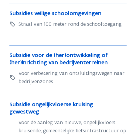
S
S
Subsidies veilige schoolomgevingen
u
u
b
Straal van 100 meter rond de schooltoegang
b
s
s
i
i
d
d
S
S
Subsidie voor de (her)ontwikkeling of
i
i
u
u
(her)inrichting van bedrijventerreinen
e
e
b
b
s
s
Voor verbetering van ontsluitingswegen naar
s
s
v
v
bedrijvenzones
i
i
e
e
d
d
i
i
i
i
S
l
S
Subsidie ongelijkvloerse kruising
e
l
e
u
i
u
gewestweg
v
i
g
v
b
b
o
e
g
Voor de aanleg van nieuwe, ongelijkvloers
o
s
s
o
s
e
kruisende, gemeentelijke fietsinfrastructuur op
o
i
i
r