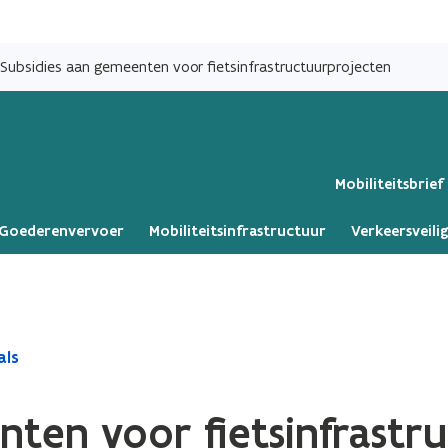
Overslaan
en
Subsidies aan gemeenten voor fietsinfrastructuurprojecten
naar
de
inhoud
gaan
Mobiliteitsbrief
Goederenvervoer
Mobiliteitsinfrastructuur
Verkeersveili
als
nten voor fietsinfrastr