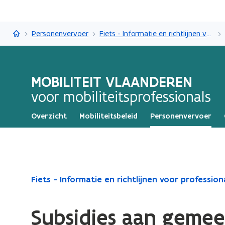
Mobiliteit Vlaanderen
Personenvervoer
Fiets - Informatie en richtlijnen voor professionals
MOBILITEIT VLAANDEREN
voor mobiliteitsprofessionals
Overzicht
Mobiliteitsbeleid
Personenvervoer
Gedaan
Fiets - Informatie en richtlijnen voor profession
met
laden.
Subsidies aan gemee
U