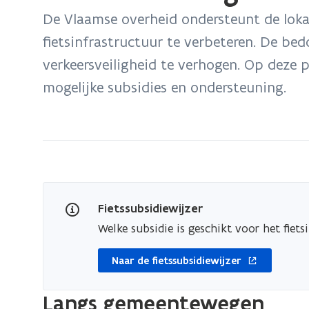
bevindt
De Vlaamse overheid ondersteunt de loka
zich
fietsinfrastructuur te verbeteren. De bedo
op:
verkeersveiligheid te verhogen. Op deze 
Subsidies
aan
mogelijke subsidies en ondersteuning.
gemeenten
voor
fietsinfrastructuurprojecten
opent
in
Fietssubsidiewijzer
nieuw
Welke subsidie is geschikt voor het fie
venster
Naar de fietssubsidiewijzer
Langs gemeentewegen