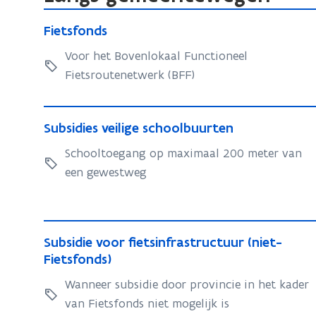
F
F
Fietsfonds
i
i
e
Voor het Bovenlokaal Functioneel
e
t
Fietsroutenetwerk (BFF)
t
s
s
f
f
S
S
Subsidies veilige schoolbuurten
o
o
u
u
n
n
b
Schooltoegang op maximaal 200 meter van
b
d
d
s
een gewestweg
s
s
s
i
i
d
d
i
i
S
S
Subsidie voor fietsinfrastructuur (niet-
e
e
u
u
Fietsfonds)
s
s
b
b
v
Wanneer subsidie door provincie in het kader
v
s
s
e
van Fietsfonds niet mogelijk is
e
i
i
i