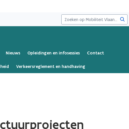
Zoe
Nieuws
Opleidingen en infosessies
Contact
gheid
Verkeersreglement en handhaving
uctuurprojecten