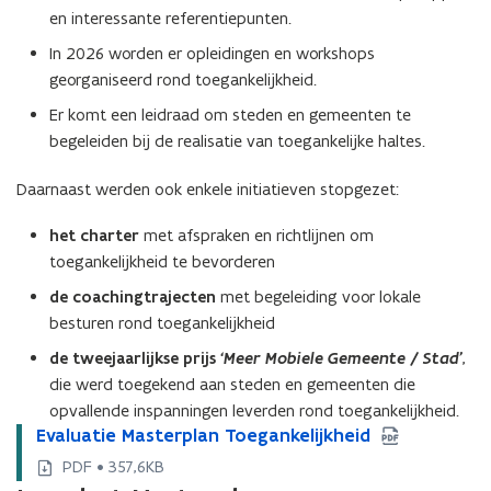
en interessante referentiepunten.
In 2026 worden er opleidingen en workshops
georganiseerd rond toegankelijkheid.
Er komt een leidraad om steden en gemeenten te
begeleiden bij de realisatie van toegankelijke haltes.
Daarnaast werden ook enkele initiatieven stopgezet:
het charter
met afspraken en richtlijnen om
toegankelijkheid te bevorderen
de coachingtrajecten
met begeleiding voor lokale
besturen rond toegankelijkheid
de tweejaarlijkse prijs
‘Meer Mobiele Gemeente / Stad’
,
die werd toegekend aan steden en gemeenten die
opvallende inspanningen leverden rond toegankelijkheid.
E
Evaluatie Masterplan Toegankelijkheid
E
v
v
PDF • 357,6KB
a
a