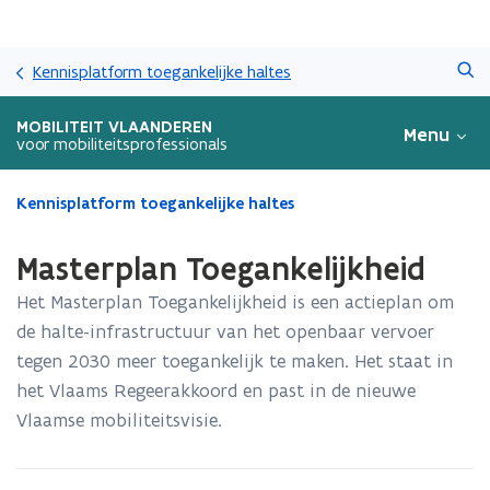
Overslaan
Zoeken
en
Kennisplatform toegankelijke haltes
naar
de
MOBILITEIT VLAANDEREN
Menu
inhoud
voor mobiliteitsprofessionals
gaan
Gedaan
Kennisplatform toegankelijke haltes
met
laden.
Masterplan Toegankelijkheid
U
bevindt
Het Masterplan Toegankelijkheid is een actieplan om
zich
de halte-infrastructuur van het openbaar vervoer
op:
tegen 2030 meer toegankelijk te maken. Het staat in
Masterplan
Toegankelijkheid
het Vlaams Regeerakkoord en past in de nieuwe
Vlaamse mobiliteitsvisie.