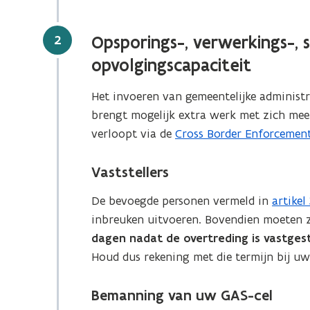
r
)
Stap
2
Opsporings-, verwerkings-, 
opvolgingscapaciteit
Het invoeren van gemeentelijke administr
brengt mogelijk extra werk met zich mee
verloopt via de
Cross Border Enforcemen
(
o
Vaststellers
p
e
De bevoegde personen vermeld in
artike
(
n
inbreuken uitvoeren. Bovendien moeten z
o
t
dagen nadat de overtreding is vastges
p
i
Houd dus rekening met die termijn bij uw
e
n
n
n
Bemanning van uw GAS-cel
t
i