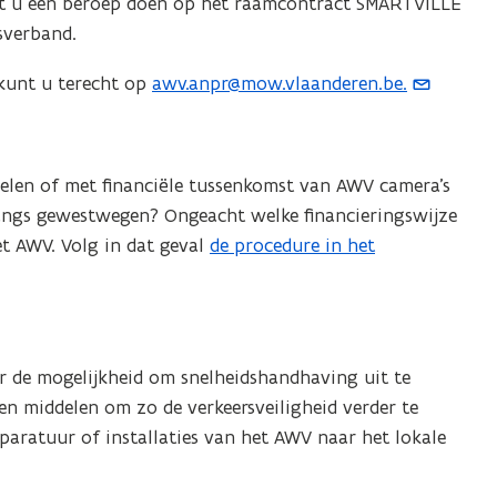
t u een beroep doen op het raamcontract SMARTVILLE
sverband.
kunt u terecht op
awv.anpr@mow.vlaanderen.be.
(
o
p
e
delen of met financiële tussenkomst van AWV camera’s
n
langs gewestwegen? Ongeacht welke financieringswijze
t
het AWV. Volg in dat geval
de procedure in het
i
n
u
w
ur de mogelijkheid om snelheidshandhaving uit te
e
en middelen om zo de verkeersveiligheid verder te
-
aratuur of installaties van het AWV naar het lokale
m
a