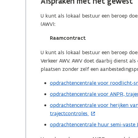
Afspraken met het gewest
n
t
U kunt als lokaal bestuur een beroep do
i
(AWV):
n
Raamcontract
n
i
U kunt als lokaal bestuur een beroep d
e
Verkeer AWV. AWV doet daarbij dienst als
u
plaatsen zonder zelf een aanbestedingsp
w
v
opdrachtencentrale voor roodlicht-sn
(
e
o
opdrachtencentrale voor ANPR, trajec
(
n
p
o
opdrachtencentrale voor herijken van
(
s
e
p
trajectcontroles
o
t
n
e
p
e
opdrachtencentrale huur semi-vaste
t
(
n
e
r
i
o
t