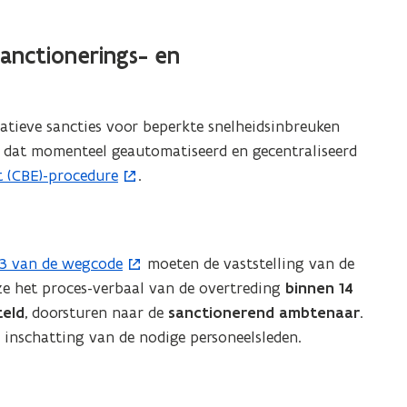
i
l
sanctionerings- en
a
p
p
atieve sancties voor beperkte snelheidsinbreuken
l
 dat momenteel geautomatiseerd en gecentraliseerd
i
t (CBE)-procedure
.
c
a
t
i
l 3 van de wegcode
moeten de vaststelling van de
e
e het proces-verbaal van de overtreding
binnen 14
)
teld
, doorsturen naar de
sanctionerend ambtenaar
.
 inschatting van de nodige personeelsleden.