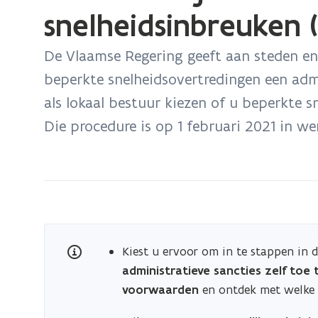
bevindt
snelheidsinbreuken 
zich
op:
De Vlaamse Regering geeft aan steden e
Gemeentelijke
beperkte snelheidsovertredingen een adm
administratieve
als lokaal bestuur kiezen of u beperkte s
sancties
Die procedure is op 1 februari 2021 in we
voor
bepaalde
snelheidsinbreuken
(GAS-
snelheid)
Kiest u ervoor om in te stappen in 
administratieve sancties zelf toe 
voorwaarden
en ontdek met welke 