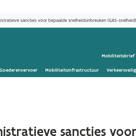
Overslaan
en
stratieve sancties voor bepaalde snelheidsinbreuken (GAS-snelheid
naar
de
inhoud
gaan
Mobiliteitsbrief
Goederenvervoer
Mobiliteitsinfrastructuur
Verkeersveili
istratieve sancties voo