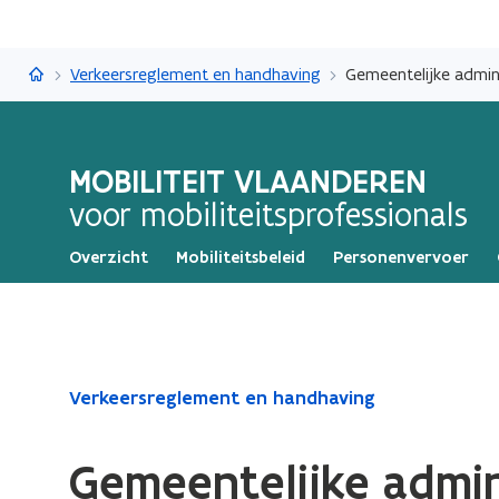
Mobiliteit Vlaanderen
Verkeersreglement en handhaving
Gemeentelijke admini
MOBILITEIT VLAANDEREN
voor mobiliteitsprofessionals
Overzicht
Mobiliteitsbeleid
Personenvervoer
Gedaan
Verkeersreglement en handhaving
met
laden.
Gemeentelijke admin
U