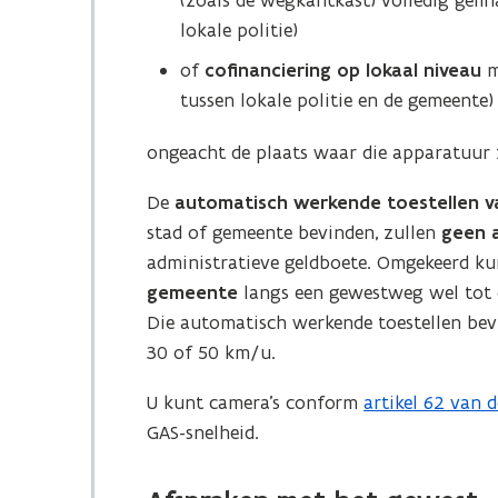
(zoals de wegkantkast) volledig gefi
lokale politie)
of
cofinanciering op lokaal niveau
m
tussen lokale politie en de gemeente)
ongeacht de plaats waar die apparatuur 
De
automatisch werkende toestellen v
stad of gemeente bevinden, zullen
geen a
administratieve geldboete. Omgekeerd k
gemeente
langs een gewestweg wel tot e
Die automatisch werkende toestellen bevi
30 of 50 km/u.
U kunt camera’s conform
artikel 62 van 
(
GAS-snelheid.
o
p
e