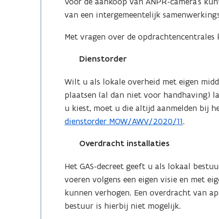
n
Voor de aankoop van ANPR-camera’s kun
)
n
p
i
t
van een intergemeentelijk samenwerking
n
e
n
i
i
n
n
Met vragen over de opdrachtencentrales 
n
e
t
i
n
u
i
Dienstorder
e
i
w
n
u
e
Wilt u als lokale overheid met eigen mid
v
n
w
u
plaatsen (al dan niet voor handhaving) 
e
i
v
w
u kiest, moet u die altijd aanmelden bij 
n
e
e
v
dienstorder MOW/AWV/2020/11
.
s
u
n
e
t
w
s
Overdracht installaties
n
e
v
t
s
r
e
Het GAS-decreet geeft u als lokaal bestu
e
t
)
n
voeren volgens een eigen visie en met eig
r
e
s
kunnen verhogen. Een overdracht van app
)
r
t
bestuur is hierbij niet mogelijk.
)
e