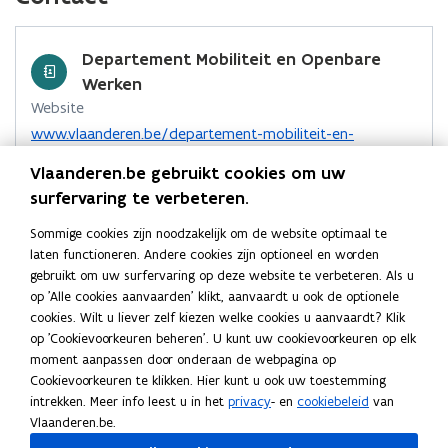
k
m
w
i
e
k
i
m
e
r
n
e
u
n
a
v
e
a
n
b
e
e
i
n
n
w
n
e
n
u
t
o
d
e
Departement Mobiliteit en Openbare
e
t
d
v
i
d
-
n
w
o
i
r
-
Werken
u
s
e
e
s
D
s
v
D
k
n
l
b
w
Website
b
e
n
u
t
e
e
e
o
o
i
v
o
www.vlaanderen.be/departement-mobiliteit-en-
e
s
s
w
s
e
r
n
p
p
n
p
openbare-werken
r
e
t
t
v
t
g
r
Vlaanderen.be gebruikt cookies om uw
s
e
e
e
k
g
e
n
e
e
e
Contactformulier
)
t
n
surfervaring te verbeteren.
l
n
n
n
s
l
r
n
o
t
https://mow-contact.vlaanderen.be
e
b
t
t
a
t
b
Sommige cookies zijn noodzakelijk om de website optimaal te
)
s
p
i
e
r
i
i
a
e
e
Adres
laten functioneren. Andere cookies zijn optioneel en worden
e
n
t
r
)
r
n
n
r
r
gebruikt om uw surfervaring op deze website te verbeteren. Als u
n
Departement Mobiliteit en Openbare Werken
n
g
e
g
n
n
k
op 'Alle cookies aanvaarden' klikt, aanvaardt u ook de optionele
)
t
i
e
r
Marie-Elisabeth Belpairegebouw
e
cookies. Wilt u liever zelf kiezen welke cookies u aanvaardt? Klik
i
i
l
i
e
n
)
Simon Bolivarlaan 17, 1000 Brussel, België
n
op 'Cookievoorkeuren beheren'. U kunt uw cookievoorkeuren op elk
n
u
e
e
e
o
Routeplanner
moment aanpassen door onderaan de webpagina op
n
w
u
u
m
p
Cookievoorkeuren te klikken. Hier kunt u ook uw toestemming
i
v
Postadres
w
w
b
e
intrekken. Meer info leest u in het
privacy
- en
cookiebeleid
van
e
e
n
Departement Mobiliteit en Openbare Werken
v
v
o
Vlaanderen.be.
u
n
t
e
e
r
w
Koning Albert II laan 15 bus 437, 1210 Brussel, België
s