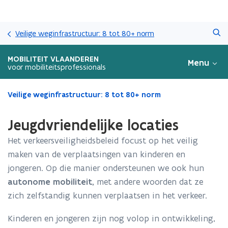
Overslaan
Zoeken
en
Veilige weginfrastructuur: 8 tot 80+ norm
naar
de
MOBILITEIT VLAANDEREN
Menu
inhoud
voor mobiliteitsprofessionals
gaan
Gedaan
Veilige weginfrastructuur: 8 tot 80+ norm
met
laden.
Jeugdvriendelijke locaties
U
bevindt
Het verkeersveiligheidsbeleid focust op het veilig
zich
maken van de verplaatsingen van kinderen en
op:
jongeren. Op die manier ondersteunen we ook hun
Jeugdvriendelijke
locaties
autonome mobiliteit,
met andere woorden dat ze
zich zelfstandig kunnen verplaatsen in het verkeer.
Kinderen en jongeren zijn nog volop in ontwikkeling,