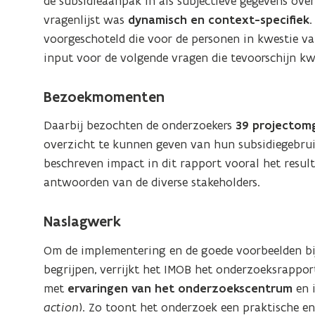
de subsidieaanpak in als subjectieve gegevens over
vragenlijst was
dynamisch en context-specifiek
.
voorgeschoteld die voor de personen in kwestie 
input voor de volgende vragen die tevoorschijn k
Bezoekmomenten
Daarbij bezochten de onderzoekers
39 projectom
overzicht te kunnen geven van hun subsidiegebruik
beschreven impact in dit rapport vooral het resul
antwoorden van de diverse stakeholders.
Naslagwerk
Om de implementering en de goede voorbeelden bij
begrijpen, verrijkt het IMOB het onderzoeksrappo
met
ervaringen van het onderzoekscentrum
en 
action
). Zo toont het onderzoek een praktische e