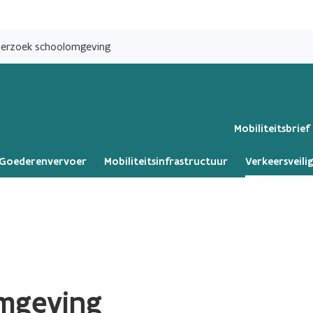
Overslaan
en
erzoek schoolomgeving
naar
de
inhoud
gaan
Mobiliteitsbrief
Goederenvervoer
Mobiliteitsinfrastructuur
Verkeersveili
mgeving