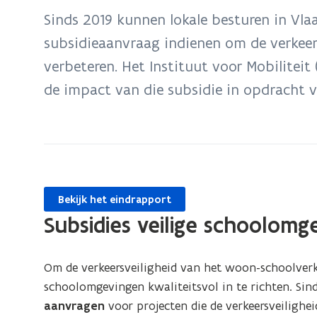
bevindt
Sinds 2019 kunnen lokale besturen in Vla
zich
subsidieaanvraag indienen om de verkee
op:
verbeteren. Het Instituut voor Mobilitei
Onderzoek
schoolomgeving
de impact van die subsidie in opdracht 
Bekijk het eindrapport
Subsidies veilige schoolomg
Om de verkeersveiligheid van het woon-schoolverke
schoolomgevingen kwaliteitsvol in te richten. Si
aanvragen
voor projecten die de verkeersveilighe