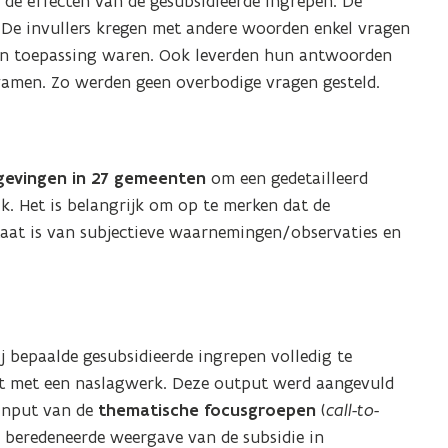
 de effecten van de gesubsidieerde ingrepen. De
 De invullers kregen met andere woorden enkel vragen
van toepassing waren. Ook leverden hun antwoorden
wamen. Zo werden geen overbodige vragen gesteld.
gevingen in 27 gemeenten
om een gedetailleerd
. Het is belangrijk om op te merken dat de
taat is van subjectieve waarnemingen/observaties en
 bepaalde gesubsidieerde ingrepen volledig te
rt met een naslagwerk. Deze output werd aangevuld
input van de
thematische focusgroepen
(
call-to-
n beredeneerde weergave van de subsidie in