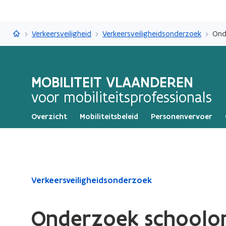
Mobiliteit Vlaanderen
Verkeersveiligheid
Verkeersveiligheidsonderzoek
Ond
MOBILITEIT VLAANDEREN
voor mobiliteitsprofessionals
Overzicht
Mobiliteitsbeleid
Personenvervoer
Gedaan
Verkeersveiligheidsonderzoek
met
laden.
Onderzoek schoolo
U