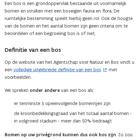
Een bos is een grondoppervlak bestaande uit voornamelijk
bomen en struiken met een boseigen fauna en flora. De
ruimtelijke bestemming speelt hierbij geen rol. Ook de hoogte
van de bomen en het aantal bomen zijn geen criteria om te
beoordelen of een begroeiing bos is of niet.
Definitie van een bos
Op de website van het Agentschap voor Natuur en Bos vindt u
een
volledige uitgebreide definitie van een bos
met
(
voorbeelden.
o
p
We spreken
onder andere
van een bos als:
e
n
er tenminste 3 opeenvolgende bomenrijen zijn
t
de kroonbedekkingsgraad van het totaal aantal bomen -
i
in volgroeid stadium - meer dan 50% bedraagt
n
n
Bomen op uw privégrond kunnen dus ook bos zijn
. Zo zou
i