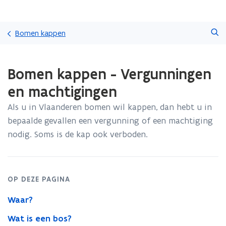
Overslaan
Zoeken
en
Bomen kappen
naar
de
Gedaan
inhoud
Bomen kappen - Vergunningen
met
gaan
laden.
en machtigingen
U
bevindt
Als u in Vlaanderen bomen wil kappen, dan hebt u in
zich
bepaalde gevallen een vergunning of een machtiging
op:
Bomen
nodig. Soms is de kap ook verboden.
kappen
-
Vergunningen
en
OP DEZE PAGINA
machtigingen
Waar?
Wat is een bos?