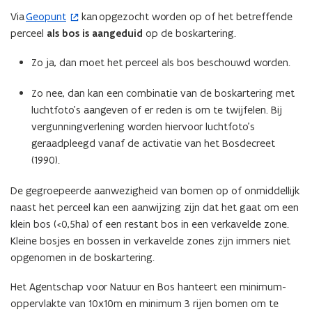
Via
Geopunt
kan opgezocht worden op of het betreffende
(
perceel
als bos is aangeduid
op de boskartering.
o
p
Zo ja, dan moet het perceel als bos beschouwd worden.
e
n
Zo nee, dan kan een combinatie van de boskartering met
t
luchtfoto’s aangeven of er reden is om te twijfelen. Bij
i
vergunningverlening worden hiervoor luchtfoto’s
n
geraadpleegd vanaf de activatie van het Bosdecreet
n
(1990).
i
e
De gegroepeerde aanwezigheid van bomen op of onmiddellijk
u
naast het perceel kan een aanwijzing zijn dat het gaat om een
w
klein bos (<0,5ha) of een restant bos in een verkavelde zone.
v
Kleine bosjes en bossen in verkavelde zones zijn immers niet
e
opgenomen in de boskartering.
n
s
Het Agentschap voor Natuur en Bos hanteert een minimum-
t
oppervlakte van 10x10m en minimum 3 rijen bomen om te