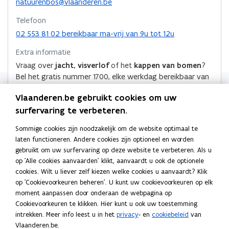
t
natuurenbos@vlaanderen.be
n
h
h
n
n
r
i
i
a
a
n
n
k
Telefoon
n
e
p
p
i
i
l
02 553 81 02 bereikbaar ma-vrij van 9u tot 12u
n
u
v
v
e
e
e
i
w
o
o
Extra informatie
u
u
m
e
v
o
o
Vraag over
jacht, visverlof
of het
kappen van bomen
?
u
w
e
w
b
r
r
Bel het gratis nummer 1700, elke werkdag bereikbaar van
w
n
v
v
o
N
N
9 tot 19 uur.
v
s
a
a
e
e
r
Vlaanderen.be gebruikt cookies om uw
Vraag over een
ander thema
? Bel Agentschap voor
e
t
t
t
n
n
d
n
Natuur en Bos op het nummer 02 553 81 02, elke werkdag
surfervaring te verbeteren.
e
u
u
s
s
s
van 9 tot 12 uur.
r
u
u
t
t
Sommige cookies zijn noodzakelijk om de website optimaal te
t
r
r
Adres
laten functioneren. Andere cookies zijn optioneel en worden
e
e
e
e
e
gebruikt om uw surfervaring op deze website te verbeteren. Als u
Agentschap voor Natuur en Bos
r
r
r
n
n
op 'Alle cookies aanvaarden' klikt, aanvaardt u ook de optionele
B
B
Herman Teirlinckgebouw
cookies. Wilt u liever zelf kiezen welke cookies u aanvaardt? Klik
o
o
Havenlaan 88, 1000 Brussel, België
op 'Cookievoorkeuren beheren'. U kunt uw cookievoorkeuren op elk
s
s
o
Routeplanner
moment aanpassen door onderaan de webpagina op
)
)
p
Cookievoorkeuren te klikken. Hier kunt u ook uw toestemming
Postadres
e
intrekken. Meer info leest u in het
privacy
- en
cookiebeleid
van
n
Agentschap voor Natuur en Bos
Vlaanderen.be.