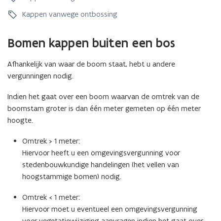
m
e
e
Kappen vanwege ontbossing
n
n
k
k
a
Bomen kappen buiten een bos
a
p
p
p
Afhankelijk van waar de boom staat, hebt u andere
p
e
e
vergunningen nodig.
n
n
i
i
Indien het gaat over een boom waarvan de omtrek van de
n
n
e
boomstam groter is dan één meter gemeten op één meter
e
e
hoogte.
e
n
n
b
Omtrek > 1 meter:
b
o
Hiervoor heeft u een omgevingsvergunning voor
o
s
stedenbouwkundige handelingen (het vellen van
s
hoogstammige bomen) nodig.
Omtrek < 1 meter:
Hiervoor moet u eventueel een omgevingsvergunning
voor vegetatiewijziging aanvragen indien het gaat over