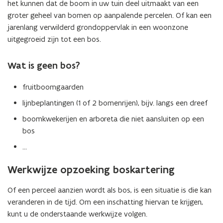
het kunnen dat de boom in uw tuin deel uitmaakt van een
e
groter geheel van bomen op aanpalende percelen. Of kan een
u
jarenlang verwilderd grondoppervlak in een woonzone
w
uitgegroeid zijn tot een bos.
v
e
Wat is geen bos?
n
s
fruitboomgaarden
t
lijnbeplantingen (1 of 2 bomenrijen), bijv. langs een dreef
e
r
boomkwekerijen en arboreta die niet aansluiten op een
)
bos
…
Werkwijze opzoeking boskartering
Of een perceel aanzien wordt als bos, is een situatie is die kan
veranderen in de tijd. Om een inschatting hiervan te krijgen,
kunt u de onderstaande werkwijze volgen.