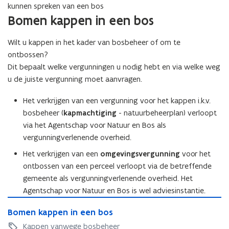
e
kunnen spreken van een bos
r
Bomen kappen in een bos
)
Wilt u kappen in het kader van bosbeheer of om te
ontbossen?
Dit bepaalt welke vergunningen u nodig hebt en via welke weg
u de juiste vergunning moet aanvragen.
Het verkrijgen van een vergunning voor het kappen i.k.v.
bosbeheer (
kapmachtiging
- natuurbeheerplan) verloopt
via het Agentschap voor Natuur en Bos als
vergunningverlenende overheid.
Het verkrijgen van een
omgevingsvergunning
voor het
ontbossen van een perceel verloopt via de betreffende
gemeente als vergunningverlenende overheid. Het
Agentschap voor Natuur en Bos is wel adviesinstantie.
B
B
Bomen kappen in een bos
o
o
m
Kappen vanwege bosbeheer