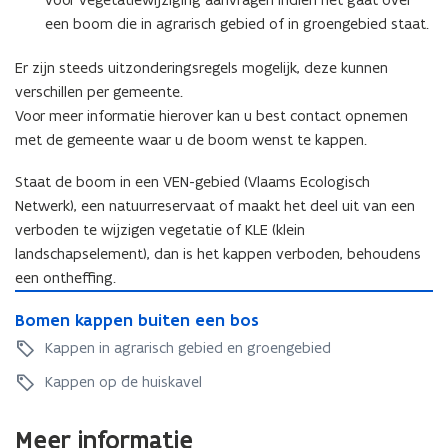
een boom die in agrarisch gebied of in groengebied staat.
Er zijn steeds uitzonderingsregels mogelijk, deze kunnen
verschillen per gemeente.
Voor meer informatie hierover kan u best contact opnemen
met de gemeente waar u de boom wenst te kappen.
Staat de boom in een VEN-gebied (Vlaams Ecologisch
Netwerk), een natuurreservaat of maakt het deel uit van een
verboden te wijzigen vegetatie of KLE (klein
landschapselement), dan is het kappen verboden, behoudens
een ontheffing.
B
B
Bomen kappen buiten een bos
o
o
m
Kappen in agrarisch gebied en groengebied
m
e
e
Kappen op de huiskavel
n
n
k
Meer informatie
k
a