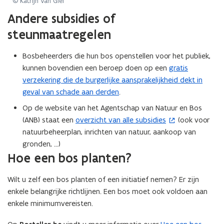
n
© Katrijn Van Giel
n
afbeelding
i
t
n
Andere subsidies of
s
voor
e
i
i
t
een
steunmaatregelen
u
n
e
e
vergrote
w
u
u
weergave)
r
Bosbeheerders die hun bos openstellen voor het publiek,
v
w
w
)
kunnen bovendien een beroep doen op een
gratis
e
e
v
verzekering die de burgerlijke aansprakelijkheid dekt in
n
-
e
geval van schade aan derden
.
s
m
n
t
a
Op de website van het Agentschap van Natuur en Bos
s
e
i
(ANB) staat een
overzicht van alle subsidies
(ook voor
(
t
r
l
natuurbeheerplan, inrichten van natuur, aankoop van
o
e
)
a
gronden, ...)
p
r
p
Hoe een bos planten?
e
)
p
n
l
Wilt u zelf een bos planten of een initiatief nemen? Er zijn
t
i
enkele belangrijke richtlijnen. Een bos moet ook voldoen aan
i
c
enkele minimumvereisten.
n
a
n