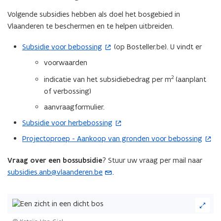
n
t
Volgende subsidies hebben als doel het bosgebied in
i
Vlaanderen te beschermen en te helpen uitbreiden.
n
Subsidie voor bebossing
(op Bosteller.be). U vindt er
(
n
o
i
voorwaarden
p
e
2
indicatie van het subsidiebedrag per m
(aanplant
e
u
of verbossing)
n
w
t
aanvraagformulier.
v
i
e
Subsidie voor herbebossing
(
n
n
o
Projectoproep - Aankoop van gronden voor bebossing
(
n
s
p
o
i
t
e
Vraag over een bossubsidie
? Stuur uw vraag per mail naar
p
e
e
n
subsidies.anb@vlaanderen.be
.
(
e
u
r
t
o
n
w
)
i
p
t
(Klik
v
n
e
op
i
e
n
de
n