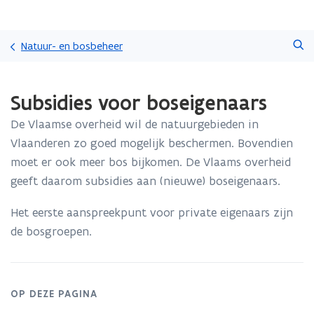
Overslaan
Zoeken
en
Natuur- en bosbeheer
naar
de
Gedaan
inhoud
Subsidies voor boseigenaars
met
gaan
laden.
De Vlaamse overheid wil de natuurgebieden in
U
bevindt
Vlaanderen zo goed mogelijk beschermen. Bovendien
zich
moet er ook meer bos bijkomen. De Vlaams overheid
op:
geeft daarom subsidies aan (nieuwe) boseigenaars.
Subsidies
voor
Het eerste aanspreekpunt voor private eigenaars zijn
boseigenaars
de bosgroepen.
OP DEZE PAGINA