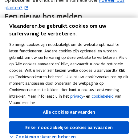
Op
Bosteller.be
vindt u meer informatie over
Hoe een bos
(
t
i
planten?
o
i
e
Een nieuw bos melden
p
e
u
e
)
w
Vlaanderen.be gebruikt cookies om uw
Hebt u onlangs meegewerkt aan de realisatie van een nieuw
n
v
surfervaring te verbeteren.
bos? Op
Bosteller.be
kunt u
nieuw bos melden
.
(
t
e
o
Sommige cookies zijn noodzakelijk om de website optimaal te
i
n
laten functioneren. Andere cookies zijn optioneel en worden
p
n
Deel deze pagina
s
gebruikt om uw surfervaring op deze website te verbeteren. Als u
e
n
t
F
L
K
op 'Alle cookies aanvaarden' klikt, aanvaardt u ook de optionele
n
i
e
a
i
o
cookies. Wilt u liever zelf kiezen welke cookies u aanvaardt? Klik
t
e
r
op 'Cookievoorkeuren beheren'. U kunt uw cookievoorkeuren op elk
c
n
p
Contact
i
u
moment aanpassen door onderaan de webpagina op
)
e
k
i
n
w
Cookievoorkeuren te klikken. Hier kunt u ook uw toestemming
b
e
e
n
intrekken. Meer info leest u in het
privacy
- en
cookiebeleid
van
v
o
d
e
Vlaanderen.be.
i
e
Eerste aanspreekpunt voor privé eigenaars zijn de
o
i
r
e
n
Alle cookies aanvaarden
bosgroepen. U vindt de contactgegevens van de
k
n
l
u
s
bosgroep van uw provincie op
www.bosgroepen.be
.
o
o
i
w
t
Enkel noodzakelijke cookies aanvaarden
p
p
n
v
e
Cookievoorkeuren beheren
e
e
k