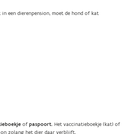
 in een dierenpension, moet de hond of kat
ieboekje
of
paspoort
. Het vaccinatieboekje (kat) of
ion zolang het dier daar verblijft.