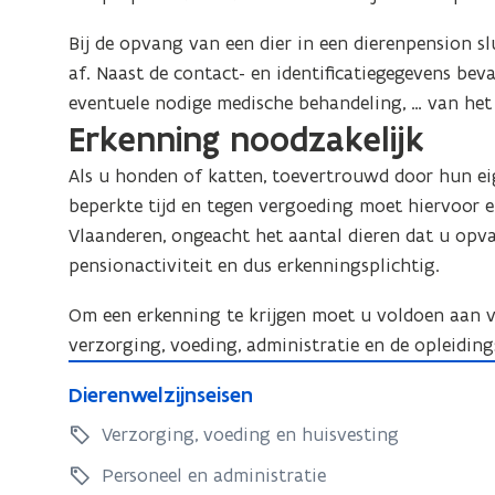
Bij de opvang van een dier in een dierenpension s
af. Naast de contact- en identificatiegegevens bev
eventuele nodige medische behandeling, … van het 
Erkenning noodzakelijk
Als u honden of katten, toevertrouwd door hun ei
beperkte tijd en tegen vergoeding
moet hiervoor e
Vlaanderen, ongeacht het aantal dieren dat u op
pensionactiviteit en dus erkenningsplichtig.
Om een erkenning te krijgen moet u voldoen aan v
verzorging, voeding, administratie en de opleidin
D
D
Dierenwelzijnseisen
i
i
e
Verzorging, voeding en huisvesting
e
r
r
Personeel en administratie
e