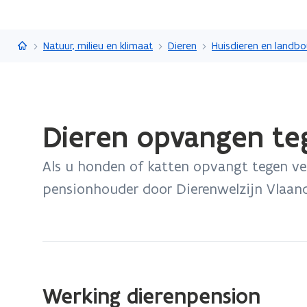
Vlaanderen.be
Natuur, milieu en klimaat
Dieren
Huisdieren en landb
Gedaan
Dieren opvangen te
met
laden.
Als u honden of katten opvangt tegen ver
U
bevindt
pensionhouder door Dierenwelzijn Vlaand
zich
op:
Dieren
opvangen
tegen
Werking dierenpension
betaling