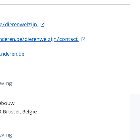
e/dierenwelzijn
nderen.be/dierenwelzijn/contact
anderen.be
eving
gebouw
 Brussel, België
eving