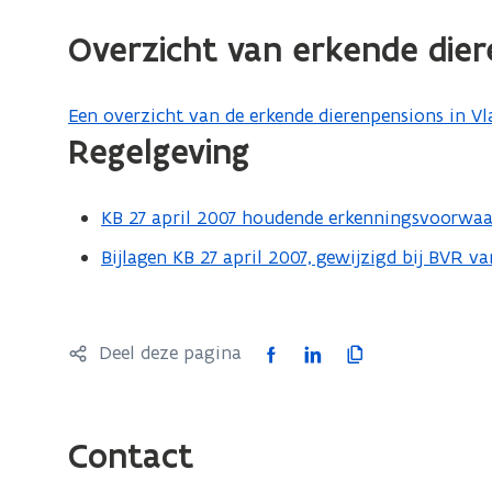
e
n
n
Overzicht van erkende die
w
w
e
e
l
Een overzicht van de erkende dierenpensions in V
l
z
Regelgeving
z
i
i
j
j
n
KB 27 april 2007 houdende erkenningsvoorwaar
(
n
s
P
Bijlagen KB 27 april 2007, gewijzigd bij BVR va
(
s
e
D
P
i
e
F
D
s
i
b
e
F
F
L
K
Deel deze pagina
s
e
n
b
a
i
o
e
s
e
c
n
p
n
t
s
e
k
i
Contact
a
t
b
e
e
n