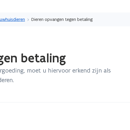
Overslaan
en
ouwhuisdieren
Dieren opvangen tegen betaling
naar
de
inhoud
gaan
gen betaling
goeding, moet u hiervoor erkend zijn als
eren.