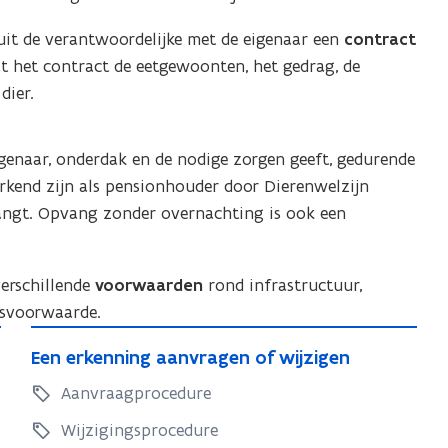
luit de verantwoordelijke met de eigenaar een
contract
at het contract de eetgewoonten, het gedrag, de
dier.
genaar, onderdak en de nodige zorgen
geeft, gedurende
rkend zijn als pensionhouder door Dierenwelzijn
vangt. Opvang zonder overnachting is ook een
erschillende
voorwaarden
rond infrastructuur,
gsvoorwaarde.
E
E
Een erkenning aanvragen of wijzigen
e
e
n
Aanvraagprocedure
n
e
e
Wijzigingsprocedure
r