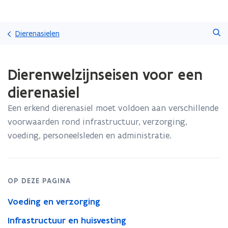
Overslaan
Zoeken
en
Dierenasielen
naar
de
Gedaan
inhoud
Dierenwelzijnseisen voor een
met
gaan
laden.
dierenasiel
U
bevindt
Een erkend dierenasiel moet voldoen aan verschillende
zich
voorwaarden rond infrastructuur, verzorging,
op:
Dierenwelzijnseisen
voeding, personeelsleden en administratie.
voor
een
dierenasiel
OP DEZE PAGINA
Voeding en verzorging
Infrastructuur en huisvesting