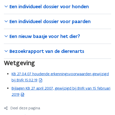
Een individueel dossier voor honden
Een individueel dossier voor paarden
Een nieuw baasje voor het dier?
Bezoekrapport van de dierenarts
Wetgeving
KB 27.04.07 houdende erkenningsvoorwaarden gewijzigd
(
bij BVR 15.02.19
b
e
Bijlagen KB 27 april 2007, gewijzigd bij BVR van 15 februari
(
s
2019
P
t
D
a
F
Deel deze pagina
n
b