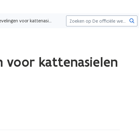
Zoe
Ziekte-uitbraken voorkomen: aanbevelingen voor kattenasielen
 voor kattenasielen