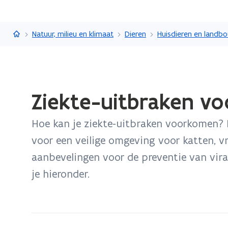
Vlaanderen.be
Natuur, milieu en klimaat
Dieren
Huisdieren en landb
Gedaan
Ziekte-uitbraken vo
met
laden.
Hoe kan je ziekte-uitbraken voorkomen? 
U
bevindt
voor een veilige omgeving voor katten, vr
zich
aanbevelingen voor de preventie van viral
op:
je hieronder.
Ziekte-
uitbraken
voorkomen:
aanbevelingen