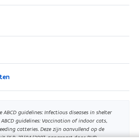
ten
 ABCD guidelines: Infectious diseases in shelter
e
ABCD guidelines: Vaccination of indoor cats,
eeding catteries. Deze zijn aanvullend op de
uit (K.B. 27/04/2007, aangepast door BVR