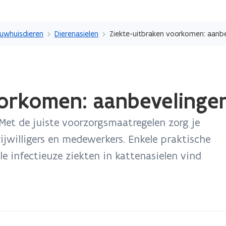
Overslaan
en
ouwhuisdieren
Dierenasielen
naar
de
inhoud
gaan
orkomen: aanbevelingen
Met de juiste voorzorgsmaatregelen zorg je
ijwilligers en medewerkers. Enkele praktische
e infectieuze ziekten in kattenasielen vind