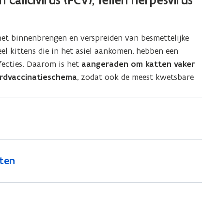
n calicivirus (FCV), felien herpesvirus
het binnenbrengen en verspreiden van besmettelijke
eel kittens die in het asiel aankomen, hebben een
fecties. Daarom is het
aangeraden om katten vaker
ardvaccinatieschema
, zodat ook de meest kwetsbare
ten