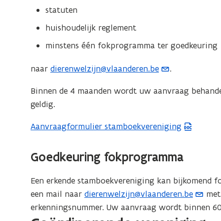
statuten
huishoudelijk reglement
minstens één fokprogramma ter goedkeuring
naar
dierenwelzijn@vlaanderen.be
.
(
o
Binnen de 4 maanden wordt uw aanvraag behandeld
p
geldig.
e
n
Aanvraagformulier stamboekvereniging
(
t
W
i
o
Goedkeuring fokprogramma
n
r
u
d
Een erkende stamboekvereniging kan bijkomend fo
w
b
een mail naar
dierenwelzijn@vlaanderen.be
met 
(
e
e
erkenningsnummer. Uw aanvraag wordt binnen 60
o
-
s