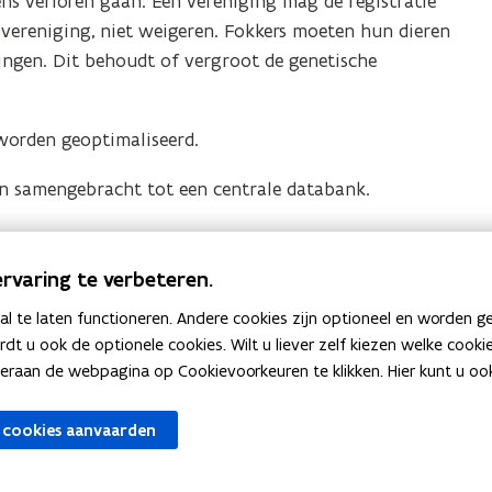
s verloren gaan. Een vereniging mag de registratie
 vereniging, niet weigeren. Fokkers moeten hun dieren
ngen. Dit behoudt of vergroot de genetische
worden geoptimaliseerd.
n samengebracht tot een centrale databank.
rvaring te verbeteren.
atten en de voorwaarden om stambomen af te leveren
 te laten functioneren. Andere cookies zijn optioneel en worden g
ardt u ook de optionele cookies. Wilt u liever zelf kiezen welke cook
an de webpagina op Cookievoorkeuren te klikken. Hier kunt u ook 
 cookies aanvaarden