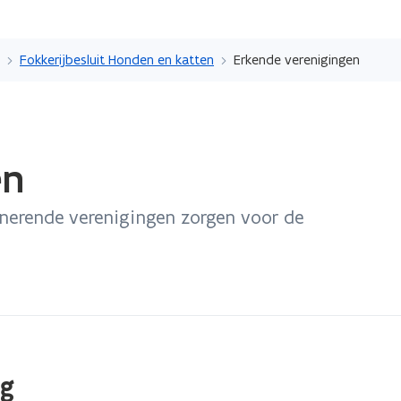
Overslaan
en
Fokkerijbesluit Honden en katten
Erkende verenigingen
naar
de
inhoud
gaan
en
nerende verenigingen zorgen voor de
ng