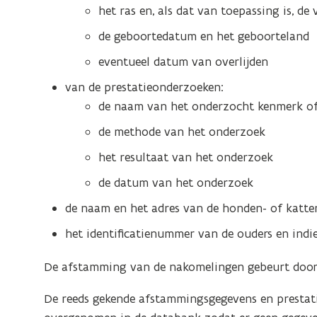
d
het ras en, als dat van toepassing is, de 
l
o
a
de geboortedatum en het geboorteland
p
p
eventueel datum van overlijden
e
p
n
van de prestatieonderzoeken:
l
t
de naam van het onderzocht kenmerk o
i
i
c
de methode van het onderzoek
n
a
het resultaat van het onderzoek
n
t
i
de datum van het onderzoek
i
e
e
de naam en het adres van de honden- of katte
u
)
het identificatienummer van de ouders en ind
w
v
De afstamming van de nakomelingen gebeurt door 
e
n
De reeds gekende afstammingsgegevens en prestat
s