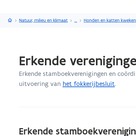
Vlaanderen.be
Natuur, milieu en klimaat
...
Honden en katten kweken
Gedaan
Erkende vereniging
met
laden.
Erkende stamboekverenigingen en coördi
U
bevindt
uitvoering van
het fokkerijbesluit
.
zich
op:
Erkende
verenigingen
Erkende stamboekverenigi