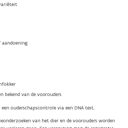
variëteit
f aandoening
nfokker
ien bekend van de voorouders
een ouderschapscontrole via een DNA test.
ieonderzoeken van het dier en de voorouders worden