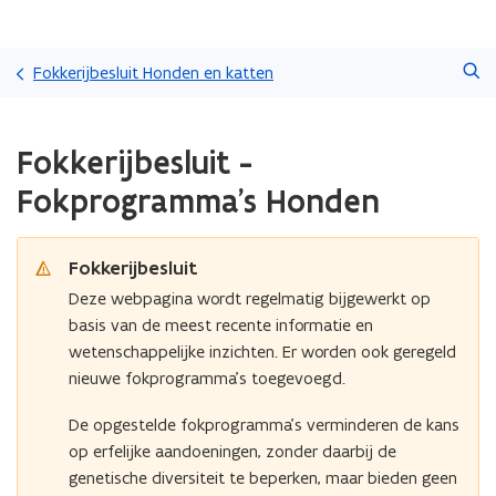
Overslaan
Zoeken
en
Fokkerijbesluit Honden en katten
naar
de
Gedaan
inhoud
Fokkerijbesluit -
met
gaan
laden.
Fokprogramma's Honden
U
bevindt
zich
Fokkerijbesluit
op:
Fokkerijbesluit
Deze webpagina wordt regelmatig bijgewerkt op
-
basis van de meest recente informatie en
Fokprogramma's
wetenschappelijke inzichten. Er worden ook geregeld
Honden
nieuwe fokprogramma’s toegevoegd.
De opgestelde fokprogramma’s verminderen de kans
op erfelijke aandoeningen, zonder daarbij de
genetische diversiteit te beperken, maar bieden geen