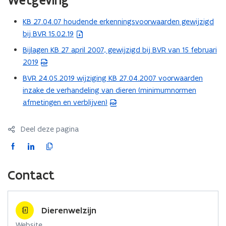
Wetgeving
KB 27.04.07 houdende erkenningsvoorwaarden gewijzigd
(
bij BVR 15.02.19
b
e
Bijlagen KB 27 april 2007, gewijzigd bij BVR van 15 februari
(
s
2019
P
t
D
BVR 24.05.2019 wijziging KB 27.04.2007 voorwaarden
(
a
F
inzake de verhandeling van dieren (minimumnormen
P
n
b
afmetingen en verblijven)
D
d
e
F
o
s
b
Deel deze pagina
p
t
e
e
F
L
K
a
s
n
a
i
o
n
t
t
c
n
p
d
Contact
a
i
e
k
i
o
n
n
b
e
e
p
d
n
o
d
e
e
Dierenwelzijn
o
i
o
i
r
n
p
Website