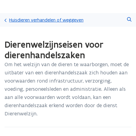
Overslaan
Zoeken
en
Huisdieren verhandelen of weggeven
naar
de
Gedaan
inhoud
Dierenwelzijnseisen voor
met
gaan
laden.
dierenhandelszaken
U
bevindt
Om het welzijn van de dieren te waarborgen, moet de
zich
uitbater van een dierenhandelszaak zich houden aan
op:
Dierenwelzijnseisen
voorwaarden rond infrastructuur, verzorging,
voor
voeding, personeelsleden en administratie. Alleen als
dierenhandelszaken
aan alle voorwaarden wordt voldaan, kan een
dierenhandelszaak erkend worden door de dienst
Dierenwelzijn.