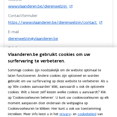
e
k
n
l
t
e
o
www.vlaanderen.be/dierenwelzijn
u
o
o
i
i
n
p
w
p
p
n
n
Contactformulier
e
t
v
e
e
k
n
o
n
https://www.vlaanderen.be/dierenwelzijn/contact
i
e
n
n
n
p
t
i
n
E-mail
n
e
t
i
t
a
e
n
s
n
dierenwelzijn@vlaanderen.be
n
i
i
a
u
i
t
n
t
n
n
r
w
Telefoon
e
i
i
e
n
n
k
v
Vlaanderen.be gebruikt cookies om uw
1700
n
u
e
r
i
i
l
e
surfervaring te verbeteren.
n
u
w
)
Adres
e
e
e
n
i
w
v
Sommige cookies zijn noodzakelijk om de website optimaal te
u
Departement Omgeving
u
m
e
v
s
e
laten functioneren. Andere cookies zijn optioneel en worden
Dierenwelzijn
u
w
e
w
b
t
n
gebruikt om uw surfervaring op deze website te verbeteren. Als u
w
n
v
v
o
e
Herman Teirlinckgebouw
s
op 'Alle cookies aanvaarden' klikt, aanvaardt u ook de optionele
v
s
e
e
r
Havenlaan 88, 1000 Brussel, België
r
cookies. Wilt u liever zelf kiezen welke cookies u aanvaardt? Klik
t
e
t
o
Routeplanner
n
n
d
)
op 'Cookievoorkeuren beheren'. U kunt uw cookievoorkeuren op elk
n
e
e
p
s
s
moment aanpassen door onderaan de webpagina op
s
r
Postadres
r
e
t
t
Cookievoorkeuren te klikken. Hier kunt u ook uw toestemming
t
)
n
Departement Omgeving
intrekken. Meer info leest u in het
privacy
- en
cookiebeleid
van
e
e
e