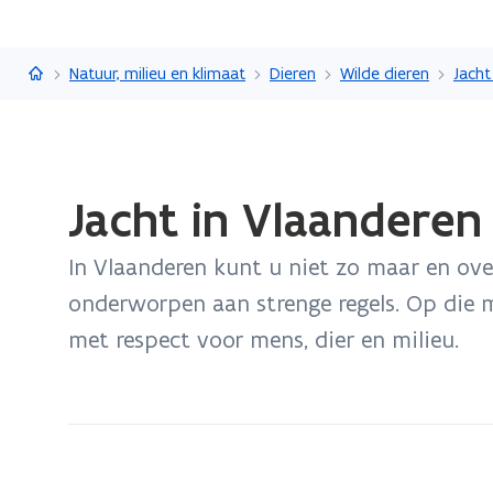
Vlaanderen.be
Natuur, milieu en klimaat
Dieren
Wilde dieren
Jacht
Gedaan
Jacht in Vlaanderen
met
laden.
In Vlaanderen kunt u niet zo maar en ove
U
bevindt
onderworpen aan strenge regels. Op die m
zich
met respect voor mens, dier en milieu.
op:
Jacht
in
Vlaanderen