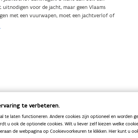
j
 uitnodigen voor de jacht, maar geen Vlaams
j
a
 jagen met een vuurwapen, moet een jachtverlof of
a
c
c
h
h
t
t
e
x
e
a
x
m
a
e
m
n
e
n
rvaring te verbeteren.
 te laten functioneren. Andere cookies zijn optioneel en worden g
ardt u ook de optionele cookies. Wilt u liever zelf kiezen welke cook
an de webpagina op Cookievoorkeuren te klikken. Hier kunt u ook 