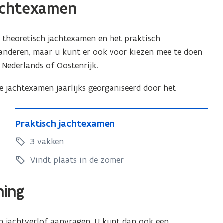
jachtexamen
t theoretisch jachtexamen en het praktisch
anderen, maar u kunt er ook voor kiezen mee te doen
 Nederlands of Oostenrijk.
e jachtexamen jaarlijks georganiseerd door het
P
P
Praktisch jachtexamen
r
r
a
3 vakken
a
k
k
Vindt plaats in de zomer
t
t
i
i
ning
s
s
c
c
h
n jachtverlof aanvragen. U kunt dan ook een
h