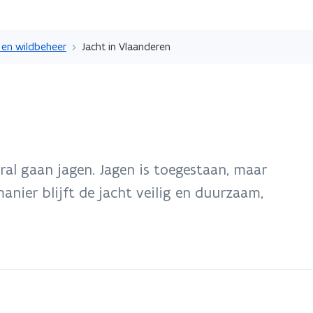
Overslaan
en
 en wildbeheer
Jacht in Vlaanderen
naar
de
inhoud
gaan
ral gaan jagen. Jagen is toegestaan, maar
anier blijft de jacht veilig en duurzaam,