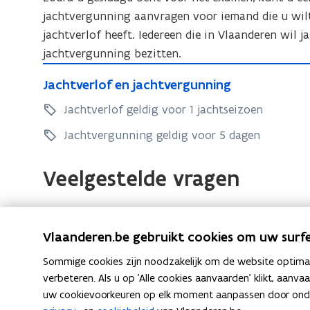
c
jachtvergunning aanvragen voor iemand die u wilt
c
h
jachtverlof heeft. Iedereen die in Vlaanderen wil
h
j
jachtvergunning bezitten.
j
a
J
a
c
J
Jachtverlof en jachtvergunning
a
c
h
a
c
t
Jachtverlof geldig voor 1 jachtseizoen
h
c
e
h
t
h
Jachtvergunning geldig voor 5 dagen
x
t
e
t
a
v
x
v
Veelgestelde vragen
m
e
e
a
e
r
r
m
n
l
l
e
o
Vlaanderen.be gebruikt cookies om uw surfe
o
Mag er 's nachts gejaagd worden?
n
f
f
Sommige cookies zijn noodzakelijk om de website optimaal
e
e
verbeteren. Als u op 'Alle cookies aanvaarden' klikt, aanva
n
n
uw cookievoorkeuren op elk moment aanpassen door ondera
j