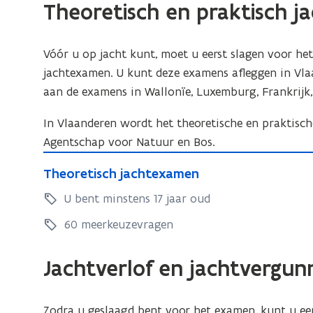
Theoretisch en praktisch 
Vóór u op jacht kunt, moet u eerst slagen voor he
jachtexamen. U kunt deze examens afleggen in Vla
aan de examens in Wallonïe, Luxemburg, Frankrijk,
In Vlaanderen wordt het theoretische en praktisch
Agentschap voor Natuur en Bos.
T
T
Theoretisch jachtexamen
h
h
e
U bent minstens 17 jaar oud
e
o
o
60 meerkeuzevragen
r
r
e
e
Jachtverlof en jachtvergun
t
t
i
i
s
Zodra u geslaagd bent voor het examen, kunt u ee
s