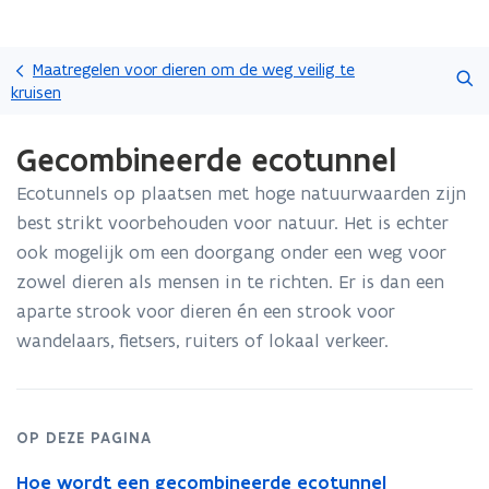
Overslaan
Zoeken
en
Maatregelen voor dieren om de weg veilig te
naar
kruisen
de
Gedaan
inhoud
Gecombineerde ecotunnel
met
gaan
laden.
Ecotunnels op plaatsen met hoge natuurwaarden zijn
U
bevindt
best strikt voorbehouden voor natuur. Het is echter
zich
ook mogelijk om een doorgang onder een weg voor
op:
zowel dieren als mensen in te richten. Er is dan een
Gecombineerde
aparte strook voor dieren én een strook voor
ecotunnel
wandelaars, fietsers, ruiters of lokaal verkeer.
OP DEZE PAGINA
Hoe wordt een gecombineerde ecotunnel