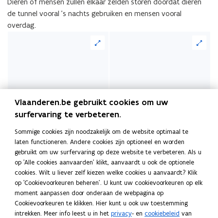
Dieren of mensen zullen elkaar zelden storen doordat dieren
de tunnel vooral ’s nachts gebruiken en mensen vooral
overdag.
Vlaanderen.be gebruikt cookies om uw
surfervaring te verbeteren.
Deel deze pagina
Sommige cookies zijn noodzakelijk om de website optimaal te
F
L
K
laten functioneren. Andere cookies zijn optioneel en worden
a
i
o
gebruikt om uw surfervaring op deze website te verbeteren. Als u
c
n
p
Contact
op 'Alle cookies aanvaarden' klikt, aanvaardt u ook de optionele
e
k
i
cookies. Wilt u liever zelf kiezen welke cookies u aanvaardt? Klik
b
e
e
op 'Cookievoorkeuren beheren'. U kunt uw cookievoorkeuren op elk
o
d
e
moment aanpassen door onderaan de webpagina op
Een vraag over ontsnippering? Stuur een e-mail naar
o
i
r
Cookievoorkeuren te klikken. Hier kunt u ook uw toestemming
ontsnippering@vlaanderen.be
.
(
intrekken. Meer info leest u in het
privacy
- en
cookiebeleid
van
k
n
l