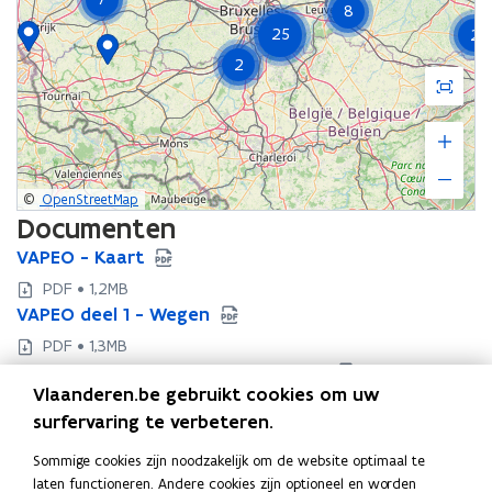
Schermvu
Inzoome
Uitzoom
weergav
©
OpenStreetMap
Documenten
V
VAPEO - Kaart
V
A
A
PDF • 1,2MB
P
P
V
VAPEO deel 1 - Wegen
V
E
E
A
A
PDF • 1,3MB
O
O
P
P
V
VAPEO ondertekend protocol 2020
-
V
-
E
E
A
Vlaanderen.be gebruikt cookies om uw
K
A
K
PDF • 374,5KB
O
O
P
a
P
a
surfervaring te verbeteren.
V
VAPEO persbericht 2020
d
V
d
E
a
E
a
A
e
A
e
PDF • 591,5KB
O
Sommige cookies zijn noodzakelijk om de website optimaal te
r
O
r
P
e
P
e
o
laten functioneren. Andere cookies zijn optioneel en worden
t
o
t