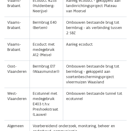
Vlaams-
Ecoduct N253
Aanleg ecoduct - gekoppeld aan
Brabant
(Huldenberg-
landinrichtingsproject Plateau
Neerijse)
van Moorsel
Vlaams-
Bermbrug E40
Ombouwen bestaande brug tot
Brabant
(Bertem)
bermbrug - als verbinding tussen
2 SBZ
Vlaams-
Ecoduct met
Aanleg ecoduct
Brabant
medegebruik
A12 (Meise)
Oost-
Bermbrug E17
Ombouwen bestaande brug tot
Vlaanderen
(Waasmunster))
bermbrug - gekoppeld aan
soortenbeschermingsproject
vleermuizen Waasland
West-
Ecotunnel met
Ombouwen bestaande tunnel tot
Vlaanderen
medegebruik
ecotunnel
E403 t.h.v.
Preshoekstraat
(Lauwe)
Algemeen
Voorbereidend onderzoek, monitoring, beheer en