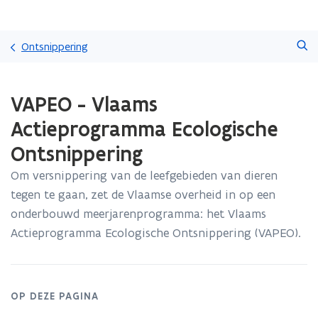
Overslaan
Zoeken
en
Ontsnippering
naar
de
Gedaan
inhoud
VAPEO - Vlaams
met
gaan
laden.
Actieprogramma Ecologische
U
bevindt
Ontsnippering
zich
op:
Om versnippering van de leefgebieden van dieren
VAPEO
tegen te gaan, zet de Vlaamse overheid in op een
-
onderbouwd meerjarenprogramma: het Vlaams
Vlaams
Actieprogramma Ecologische Ontsnippering (VAPEO).
Actieprogramma
Ecologische
Ontsnippering
OP DEZE PAGINA