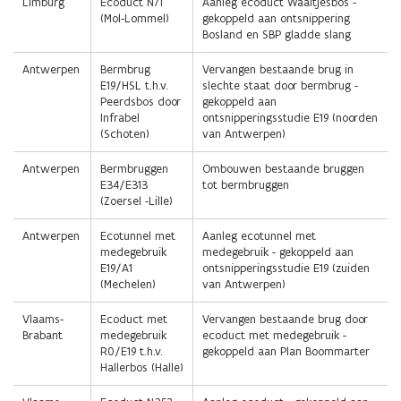
Limburg
Ecoduct N71
Aanleg ecoduct Waaltjesbos -
(Mol-Lommel)
gekoppeld aan ontsnippering
Bosland en SBP gladde slang
Antwerpen
Bermbrug
Vervangen bestaande brug in
E19/HSL t.h.v.
slechte staat door bermbrug -
Peerdsbos door
gekoppeld aan
Infrabel
ontsnipperingsstudie E19 (noorden
(Schoten)
van Antwerpen)
Antwerpen
Bermbruggen
Ombouwen bestaande bruggen
E34/E313
tot bermbruggen
(Zoersel -Lille)
Antwerpen
Ecotunnel met
Aanleg ecotunnel met
medegebruik
medegebruik - gekoppeld aan
E19/A1
ontsnipperingsstudie E19 (zuiden
(Mechelen)
van Antwerpen)
Vlaams-
Ecoduct met
Vervangen bestaande brug door
Brabant
medegebruik
ecoduct met medegebruik -
R0/E19 t.h.v.
gekoppeld aan Plan Boommarter
Hallerbos (Halle)