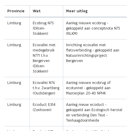
Provincie
Wat
Meer uitleg
Limburg
Ecobrug N75
Aanleg nieuwe ecobrug -
(Dilsen-
gekoppeld aan conceptnota N75
Stokkem)
(RLKM)
Limburg
Ecovallei met
Inrichting ecovallei met
medegebruik
fietsverbinding - gekoppeld aan
N771 t.h.v.
Natuurinrichtingsproject
Bergerven
Bergerven
(Dilsen-
Stokkem)
Limburg
Ecovallei N76
Aanleg nieuwe ecobrug of
t.h.v. Zwartberg
ecotunnel - gekoppeld aan
(Oudsbergen)
Masterplan 20-40 NPHK
Limburg
Ecoduct E314
Aanleg nieuw ecoduct -
(Zonhoven)
gekoppeld aan Ecologisch herstel
en verbinding Den Teut -
Tenhaagdoornheide