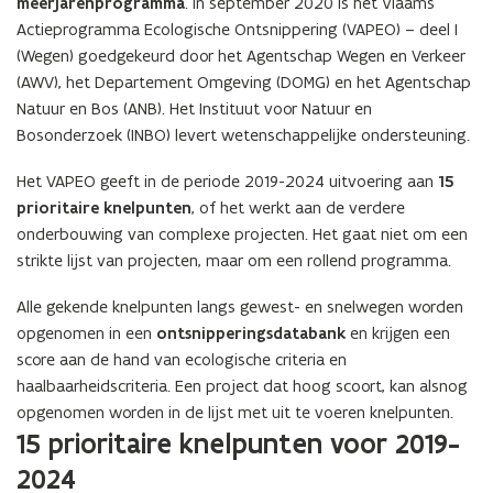
meerjarenprogramma
. In september 2020 is het Vlaams
Actieprogramma Ecologische Ontsnippering (VAPEO) – deel I
(Wegen) goedgekeurd door het Agentschap Wegen en Verkeer
(AWV), het Departement Omgeving (DOMG) en het Agentschap
Natuur en Bos (ANB). Het Instituut voor Natuur en
Bosonderzoek (INBO) levert wetenschappelijke ondersteuning.
Het VAPEO geeft in de periode 2019-2024 uitvoering aan
15
prioritaire knelpunten
, of het werkt aan de verdere
onderbouwing van complexe projecten. Het gaat niet om een
strikte lijst van projecten, maar om een rollend programma.
Alle gekende knelpunten langs gewest- en snelwegen worden
opgenomen in een
ontsnipperingsdatabank
en krijgen een
score aan de hand van ecologische criteria en
haalbaarheidscriteria. Een project dat hoog scoort, kan alsnog
opgenomen worden in de lijst met uit te voeren knelpunten.
(Scroll
(Scroll
15 prioritaire knelpunten voor 2019-
links)
rechts)
2024