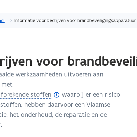
Overslaan
en
Erkenning als technicus, deskundige, opleidingscentrum of labo
Informatie voor bedrijven voor brandbeveiligingsapparatuur
naar
de
inhoud
gaan
rijven voor brandbeveil
paalde werkzaamheden uitvoeren aan
r met
afbrekende stoffen
waarbij er een risico
e stoffen, hebben daarvoor een Vlaamse
tie, het onderhoud, de reparatie en de
.