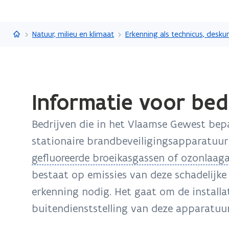
Vlaanderen.be
Natuur, milieu en klimaat
Gedaan
Informatie voor bed
met
laden.
Bedrijven die in het Vlaamse Gewest be
U
bevindt
stationaire brandbeveiligingsapparatuu
zich
(
gefluoreerde broeikasgassen of ozonlaag
op:
o
bestaat op emissies van deze schadelijk
Informatie
p
erkenning nodig. Het gaat om de installa
voor
bedrijven
e
buitendienststelling van deze apparatuur
voor
n