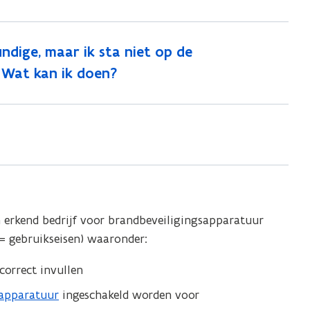
e
e
E
E
r
r
ndige, maar ik sta niet op de
k
k
e
. Wat kan ik doen?
e
n
n
n
n
i
i
n
n
g
e
g
n
e
l
n
o
n erkend bedrijf voor brandbeveiligingsapparatuur
l
k
= gebruikseisen) waaronder:
o
e
k
t
correct invullen
e
sapparatuur
ingeschakeld worden voor
t