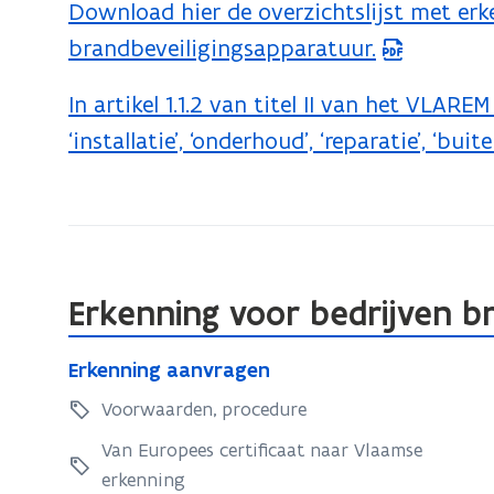
Download hier de overzichtslijst met erk
brandbeveiligingsapparatuur
(
d
brandbeveiligingsapparatuur.
P
e
D
f
In artikel 1.1.2 van titel II van het VLA
(
F
i
‘installatie’, ‘onderhoud’, ‘reparatie’, ‘bui
o
b
n
p
e
i
e
s
t
n
t
i
t
a
Erkenning voor bedrijven b
e
i
n
E
)
n
E
Erkenning aanvragen
d
r
r
n
k
Voorwaarden, procedure
o
k
i
e
e
p
Van Europees certificaat naar Vlaamse
e
n
n
erkenning
e