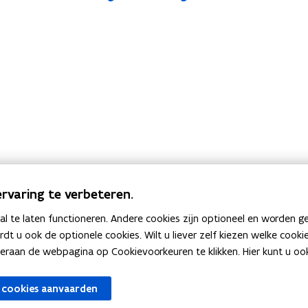
rvaring te verbeteren.
 te laten functioneren. Andere cookies zijn optioneel en worden g
ardt u ook de optionele cookies. Wilt u liever zelf kiezen welke cook
aag via het
contactformulier van het Vlaams Energie- en 
an de webpagina op Cookievoorkeuren te klikken. Hier kunt u ook 
 cookies aanvaarden