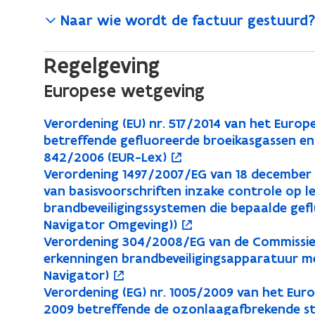
Naar wie wordt de factuur gestuurd? 
Regelgeving
Europese wetgeving
V
Verordening (EU) nr. 517/2014 van het Europ
V
o
e
betreffende gefluoreerde broeikasgassen en 
e
p
r
842/2006 (EUR-Lex)
r
e
o
V
Verordening 1497/2007/EG van 18 december 20
V
o
o
n
r
e
van basisvoorschriften inzake controle op l
e
p
r
t
d
r
brandbeveiligingssystemen die bepaalde gef
r
e
d
i
e
o
Navigator Omgeving))
o
n
e
n
n
r
V
Verordening 304/2008/EG van de Commissie 
V
o
r
t
n
n
i
d
e
erkenningen brandbeveiligingsapparatuur me
e
p
d
i
n
e
r
Navigator)
i
i
r
e
e
n
g
n
o
V
Verordening (EG) nr. 1005/2009 van het Eur
V
o
n
e
o
n
(
n
n
i
r
e
2009 betreffende de ozonlaagafbrekende sto
e
p
g
u