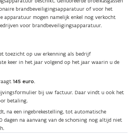
ingsapparatuur beschikt. Gefluoreerde broeikasgassen
i
i
ionaire brandbeveiligingsapparatuur of voor het
e
e
ze apparatuur mogen namelijk enkel nog verkocht
u
u
drijven voor brandbeveiligingsapparatuur.
w
w
v
v
e
e
n
n
t toezicht op uw erkenning als bedrijf
s
s
te keer in het jaar volgend op het jaar waarin u de
t
t
e
e
draagt
145 euro
.
r
r
ijvingsformulier bij uw factuur. Daar vindt u ook het
)
)
or betaling.
idt, na een ingebrekestelling, tot automatische
30 dagen na aanvang van de schorsing nog altijd niet
h.