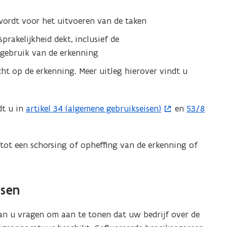
wordt voor het uitvoeren van de taken
prakelijkheid dekt, inclusief de
 gebruik van de erkenning
ht op de erkenning. Meer uitleg hierover vindt u
dt u in
artikel 34 (algemene gebruikseisen)
en
53/8
(
(
o
o
p
p
 tot een schorsing of opheffing van de erkenning of
e
e
n
n
t
t
ssen
i
i
n
n
kan u vragen om aan te tonen dat uw bedrijf over de
n
n