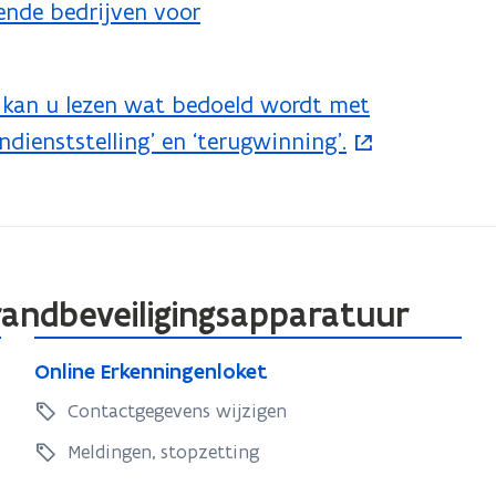
ende bedrijven voor
REM kan u lezen wat bedoeld wordt met
tendienststelling’ en ‘terugwinning’.
randbeveiligingsapparatuur
O
O
Online Erkenningenloket
n
n
l
Contactgegevens wijzigen
l
i
i
Meldingen, stopzetting
n
n