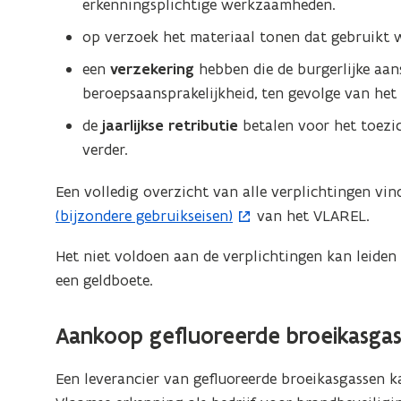
t
erkenningsplichtige werkzaamheden.
e
op verzoek het materiaal tonen dat gebruikt 
r
een
verzekering
hebben die de burgerlijke aans
)
beroepsaansprakelijkheid, ten gevolge van het
de
jaarlijkse retributie
betalen voor het toezic
verder.
Een volledig overzicht van alle verplichtingen vin
(bijzondere gebruikseisen)
van het VLAREL.
Het niet voldoen aan de verplichtingen kan leiden
een geldboete.
Aankoop gefluoreerde broeikasga
Een leverancier van gefluoreerde broeikasgassen 