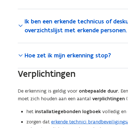
n
n
u
n
i
i
w
n
t
n
Ik ben een erkende technicus of desku
v
g
g
i
a
overzichtslijst met erkende personen
e
a
n
a
a
n
n
n
n
v
s
i
Hoe zet ik mijn erkenning stop?
v
r
t
r
a
e
e
g
a
Verplichtingen
u
e
r
g
w
n
e
)
De erkenning is geldig voor
onbepaalde duur
. Ee
v
n
moet zich houden aan een aantal
verplichtingen
(
e
n
het
installatiegebonden logboek
volledig en 
s
zorgen dat
erkende technici brandbeveiliging