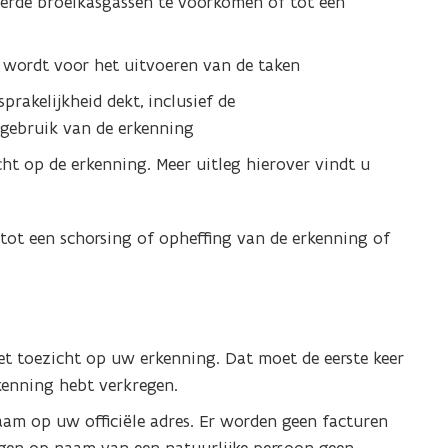
eerde broeikasgassen te voorkomen of tot een
e
e
t
n
n
 wordt voor het uitvoeren van de taken
t
t
i
i
prakelijkheid dekt, inclusief de
n
n
 gebruik van de erkenning
n
n
ht op de erkenning. Meer uitleg hierover vindt u
i
i
e
e
u
u
 tot een schorsing of opheffing van de erkenning of
w
w
v
v
e
e
n
n
t toezicht op uw erkenning. Dat moet de eerste keer
s
s
rkenning hebt verkregen.
t
t
e
e
am op uw officiële adres. Er worden geen facturen
r
r