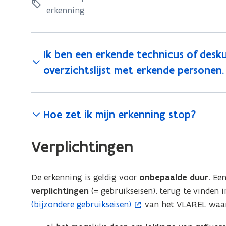
u
n
n
erkenning
n
n
n
w
t
i
i
v
n
i
n
Ik ben een erkende technicus of desku
e
g
g
n
a
overzichtslijst met erkende personen
n
a
n
a
a
s
n
i
n
v
t
e
Hoe zet ik mijn erkenning stop?
v
r
e
r
a
u
r
g
a
Verplichtingen
w
e
)
g
v
n
e
De erkenning is geldig voor
onbepaalde duur
. Ee
e
n
verplichtingen
(= gebruikseisen), terug te vinden 
n
(bijzondere gebruikseisen)
van het VLAREL waa
s