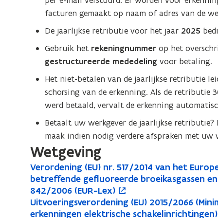
per e-mail verstuurd. Er worden voor erkenni
facturen gemaakt op naam of adres van de we
De jaarlijkse retributie voor het jaar
2025
bed
Gebruik het
rekeningnummer
op het overschr
gestructureerde mededeling
voor betaling.
Het niet-betalen van de jaarlijkse retributie l
schorsing van de erkenning. Als de retributie 
werd betaald, vervalt de erkenning automatisc
Betaalt uw werkgever de jaarlijkse retributi
maak indien nodig verdere afspraken met uw 
Wetgeving
V
Verordening (EU) nr. 517/2014 van het Europ
V
o
e
betreffende gefluoreerde broeikasgassen en 
e
p
r
842/2006 (EUR-Lex)
r
e
o
U
Uitvoeringsverordening (EU) 2015/2066 (Mi
U
o
o
n
r
i
erkenningen elektrische schakelinrichtingen
i
p