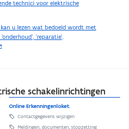
ende technici voor elektrische
REM kan u lezen wat bedoeld wordt met
, ‘onderhoud’, ‘reparatie’,
trische schakelinrichtingen
O
O
Online Erkenningenloket
n
n
l
Contactgegevens wijzigen
l
i
i
Meldingen, documenten, stopzetting