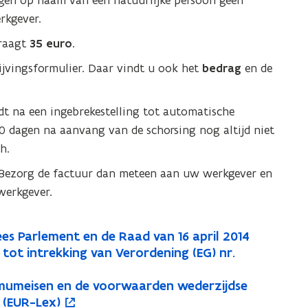
ngen op naam van een natuurlijke persoon geen
)
)
rkgever.
raagt
35 euro
.
ijvingsformulier. Daar vindt u ook het
bedrag
en de
eidt na een ingebrekestelling tot automatische
30 dagen na aanvang van de schorsing nog altijd niet
h.
e? Bezorg de factuur dan meteen aan uw werkgever en
werkgever.
ees Parlement en de Raad van 16 april 2014
tot intrekking van Verordening (EG) nr.
nimumeisen en de voorwaarden wederzijdse
) (EUR-Lex)