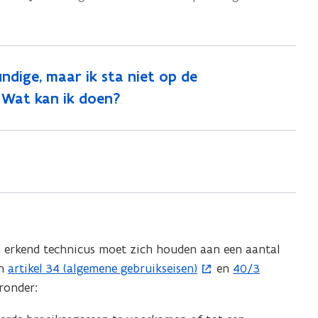
n
n
e
e
E
E
r
r
ndige, maar ik sta niet op de
k
k
e
. Wat kan ik doen?
e
n
n
n
n
i
i
n
n
g
e
g
n
e
l
n
o
n erkend technicus moet zich houden aan een aantal
l
k
in
artikel 34 (algemene gebruikseisen)
en
40/3
(
(
o
e
ronder:
o
o
k
t
p
p
e