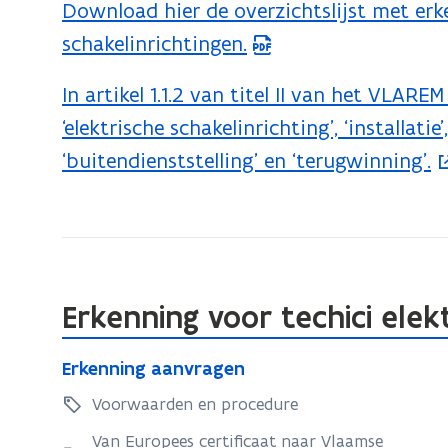
Download hier de overzichtslijst met erk
elektrische
(
d
schakelinrichtingen
schakelinrichtingen.
P
e
D
f
In artikel 1.1.2 van titel II van het VLA
(
F
i
‘elektrische schakelinrichting’, ‘installatie’
o
b
n
‘buitendienststelling’ en ‘terugwinning’.
p
e
i
e
s
t
n
t
i
t
a
e
i
n
Erkenning voor techici elek
)
n
d
E
n
E
Erkenning aanvragen
o
r
r
i
k
Voorwaarden en procedure
p
k
e
e
e
e
Van Europees certificaat naar Vlaamse