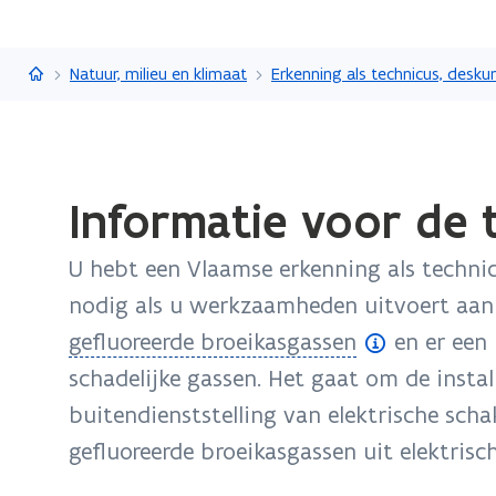
Vlaanderen.be
Natuur, milieu en klimaat
Gedaan
Informatie voor de t
met
laden.
U hebt een Vlaamse erkenning als technic
U
bevindt
nodig als u werkzaamheden uitvoert aan 
zich
(
gefluoreerde broeikasgassen
en er een 
op:
o
schadelijke gassen. Het gaat om de instal
Informatie
p
buitendienststelling van elektrische sch
voor
de
e
gefluoreerde broeikasgassen uit elektrisc
technicus
n