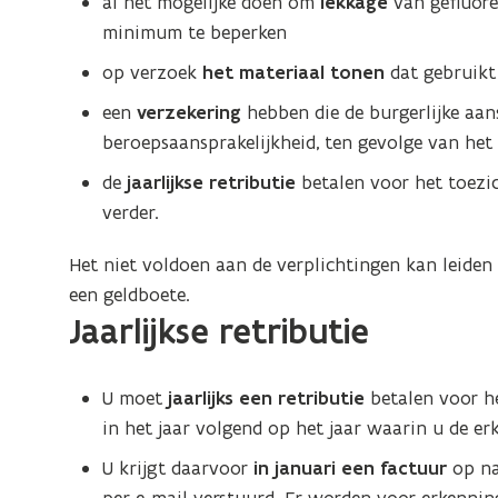
al het mogelijke doen om
lekkage
van gefluor
t
minimum te beperken
e
op verzoek
het materiaal tonen
dat gebruikt
r
een
verzekering
hebben die de burgerlijke aans
)
beroepsaansprakelijkheid, ten gevolge van het
de
jaarlijkse retributie
betalen voor het toezic
verder.
Het niet voldoen aan de verplichtingen kan leiden
een geldboete.
Jaarlijkse retributie
U moet
jaarlijks een retributie
betalen voor he
in het jaar volgend op het jaar waarin u de e
U krijgt daarvoor
in januari een factuur
op na