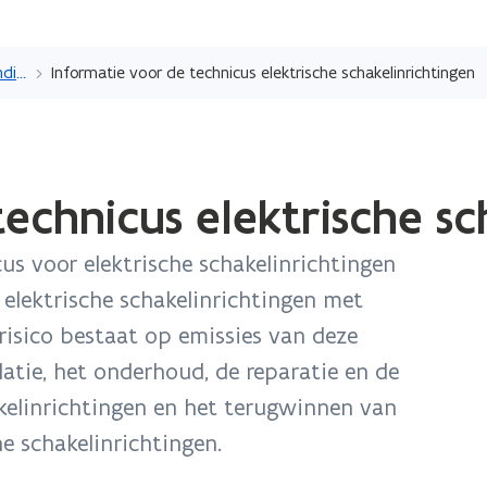
Overslaan
en
Erkenning als technicus, deskundige, opleidingscentrum of labo
Informatie voor de technicus elektrische schakelinrichtingen
naar
de
inhoud
gaan
echnicus elektrische sc
us voor elektrische schakelinrichtingen
elektrische schakelinrichtingen met
risico bestaat op emissies van deze
latie, het onderhoud, de reparatie en de
akelinrichtingen en het terugwinnen van
he schakelinrichtingen.