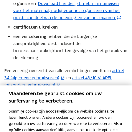
organiseren.
Download hier de lijst met minimumeisen
c
(
h
h
voor het materiaal, nodig voor het organiseren van het
n
W
n
i
praktische deel van de opleiding en van het examen.
o
i
c
r
certificaten uitreiken
c
u
d
u
s
een
verzekering
hebben die de burgerlijke
b
s
k
aansprakelijkheid dekt, inclusief de
e
k
l
beroepsaansprakelijkheid, ten gevolge van het gebruik van
l
s
i
de erkenning.
i
m
t
m
a
a
Een volledig overzicht van alle verplichtingen vindt u in
artikel
(
a
a
n
34 (algemene gebruikseisen)
en
artikel 43/10 VLAREL
a
(
o
t
d
t
(bijzondere gebruikseisen)
.
r
o
p
o
r
e
p
e
Vlaanderen.be gebruikt cookies om uw
p
e
Het niet voldoen aan de verplichtingen kan leiden tot een
g
e
n
surfervaring te verbeteren.
g
e
e
schorsing of opheffing van de erkenning of een geldboete.
n
t
e
l
n
Sommige cookies zijn noodzakelijk om de website optimaal te
t
i
l
i
t
laten functioneren. Andere cookies zijn optioneel en worden
Deel deze pagina
i
n
i
n
gebruikt om uw surfervaring op deze website te verbeteren. Als u
i
n
n
n
g
F
L
K
op 'Alle cookies aanvaarden' klikt, aanvaardt u ook de optionele
n