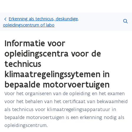
Overslaan
Zoeken
en
Erkenning als technicus, deskundige,
naar
opleidingscentrum of labo
de
Gedaan
inhoud
Informatie voor
met
gaan
laden.
opleidingscentra voor de
U
bevindt
technicus
zich
klimaatregelingssytemen in
op:
Informatie
bepaalde motorvoertuigen
voor
opleidingscentra
Voor het organiseren van de opleiding en het examen
voor
voor het behalen van het certificaat van bekwaamheid
de
technicus
als technicus voor klimaatregelingsapparatuur in
klimaatregelingssytemen
bepaalde motorvoertuigen is een erkenning nodig als
in
opleidingscentrum.
bepaalde