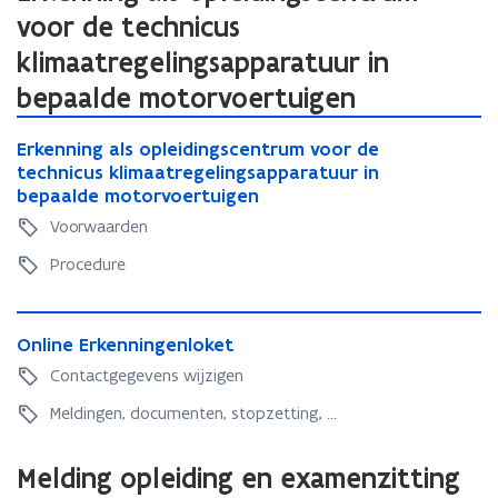
i
voor de technicus
n
klimaatregelingsapparatuur in
n
bepaalde motorvoertuigen
i
e
E
E
Erkenning als opleidingscentrum voor de
r
u
r
technicus klimaatregelingsapparatuur in
k
w
k
bepaalde motorvoertuigen
e
v
e
n
Voorwaarden
n
n
e
n
Procedure
i
n
i
n
s
n
g
O
g
t
a
O
Online Erkenningenloket
n
a
l
n
e
l
Contactgegevens wijzigen
l
s
l
i
r
s
o
i
Meldingen, documenten, stopzetting, ...
n
)
o
p
n
e
p
l
e
E
Melding opleiding en examenzitting
l
e
E
r