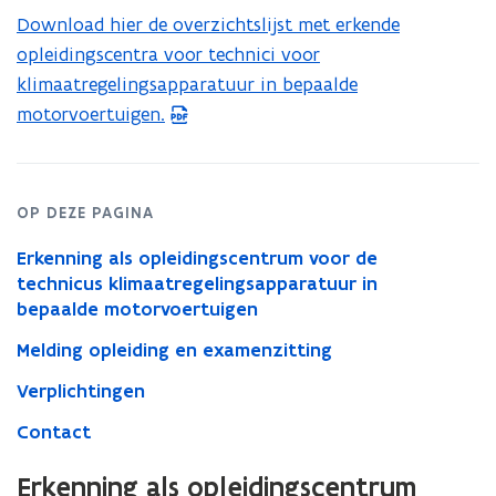
motorvoertuigen
Download hier de overzichtslijst met erkende
(
opleidingscentra voor technici voor
P
klimaatregelingsapparatuur in bepaalde
D
motorvoertuigen.
F
b
e
s
OP DEZE PAGINA
t
Erkenning als opleidingscentrum voor de
a
technicus klimaatregelingsapparatuur in
n
bepaalde motorvoertuigen
d
Melding opleiding en examenzitting
o
p
Verplichtingen
e
Contact
n
t
Erkenning als opleidingscentrum