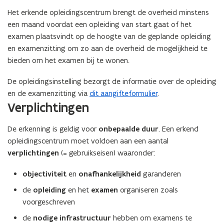
e
i
r
k
i
d
Het erkende opleidingscentrum brengt de overheid minstens
k
e
d
i
e
een maand voordat een opleiding van start gaat of het
n
i
n
n
n
examen plaatsvindt op de hoogte van de geplande opleiding
n
g
n
i
en examenzitting om zo aan de overheid de mogelijkheid te
g
s
i
n
bieden om het examen bij te wonen.
s
c
n
g
c
e
g
e
De opleidingsinstelling bezorgt de informatie over de opleiding
e
n
e
n
en de examenzitting via
dit aangifteformulier
.
n
t
n
l
t
Verplichtingen
r
l
o
r
u
o
k
u
m
De erkenning is geldig voor
onbepaalde duur
. Een erkend
k
e
m
v
e
opleidingscentrum moet voldoen aan een aantal
t
v
o
t
verplichtingen
(= gebruikseisen) waaronder:
o
o
o
r
objectiviteit
en
onafhankelijkheid
garanderen
r
d
d
e
de
opleiding
en het
examen
organiseren zoals
e
t
voorgeschreven
t
e
de
nodige infrastructuur
hebben om examens te
e
c