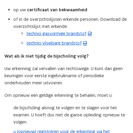
a
e
op uw
certificaat van bekwaamheid
n
s
d
of in de overzichtslijsten erkende personen. Download de
t
o
overzichtslijst met erkende:
a
p
technici gasvormige brandstof
(
n
e
P
d
technici vloeibare brandstof
(
n
D
o
P
t
F
p
Wat als ik niet tijdig de bijscholing volg?
D
i
b
e
F
n
Uw erkenning zal vervallen van rechtswege. U kunt dan geen
e
n
b
n
keuringen voor eerste ingebruikname of periodieke
s
t
e
i
onderhouden meer uitvoeren.
t
i
s
e
a
n
t
Om opnieuw een geldige erkenning te behalen, moet u:
u
n
n
a
w
d
i
n
de bijscholing alsnog te volgen en te slagen voor het
v
o
e
d
examen. U hoeft dus niet de ganse opleiding opnieuw te
e
p
u
o
volgen.
n
e
w
p
u (opnieuw) registreren voor de erkenning via het
(
s