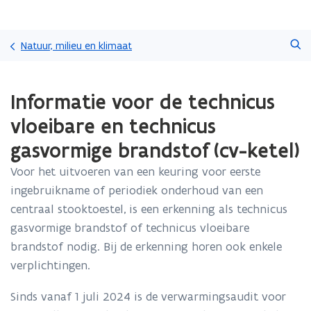
Overslaan
Zoeken
en
Natuur, milieu en klimaat
naar
de
Gedaan
inhoud
Informatie voor de technicus
met
gaan
laden.
vloeibare en technicus
U
bevindt
gasvormige brandstof (cv-ketel)
zich
op:
Voor het uitvoeren van een keuring voor eerste
Informatie
ingebruikname of periodiek onderhoud van een
voor
centraal stooktoestel, is een erkenning als technicus
de
gasvormige brandstof of technicus vloeibare
technicus
vloeibare
brandstof nodig. Bij de erkenning horen ook enkele
en
verplichtingen.
technicus
gasvormige
Sinds vanaf 1 juli 2024 is de verwarmingsaudit voor
brandstof