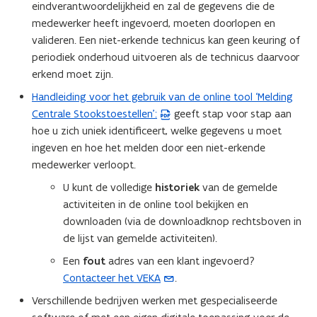
n
eindverantwoordelijkheid en zal de gegevens die de
n
medewerker heeft ingevoerd, moeten doorlopen en
i
valideren. Een niet-erkende technicus kan geen keuring of
e
periodiek onderhoud uitvoeren als de technicus daarvoor
u
erkend moet zijn.
w
Handleiding voor het gebruik van de online tool ‘Melding
(
v
Centrale Stookstoestellen’:
geeft stap voor stap aan
P
e
hoe u zich uniek identificeert, welke gegevens u moet
D
n
ingeven en hoe het melden door een niet-erkende
F
s
medewerker verloopt.
b
t
e
U kunt de volledige
historiek
van de gemelde
e
s
activiteiten in de online tool bekijken en
r
t
downloaden (via de downloadknop rechtsboven in
)
a
de lijst van gemelde activiteiten).
n
Een
fout
adres van een klant ingevoerd?
d
Contacteer het VEKA
.
(
o
o
Verschillende bedrijven werken met gespecialiseerde
p
p