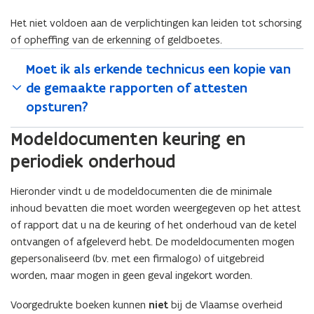
p
e
t
Het niet voldoen aan de verplichtingen kan leiden tot schorsing
e
n
i
of opheffing van de erkenning of geldboetes.
n
t
n
t
i
u
Moet ik als erkende technicus een kopie van
i
n
w
de gemaakte rapporten of attesten
n
n
e
opsturen?
n
i
-
i
e
m
Modeldocumenten keuring en
e
u
a
periodiek onderhoud
u
w
i
w
v
l
Hieronder vindt u de modeldocumenten die de minimale
v
e
a
inhoud bevatten die moet worden weergegeven op het attest
e
n
p
of rapport dat u na de keuring of het onderhoud van de ketel
n
s
p
ontvangen of afgeleverd hebt. De modeldocumenten mogen
s
t
l
gepersonaliseerd (bv. met een firmalogo) of uitgebreid
t
e
i
worden, maar mogen in geen geval ingekort worden.
e
r
c
r
)
a
Voorgedrukte boeken kunnen
niet
bij de Vlaamse overheid
)