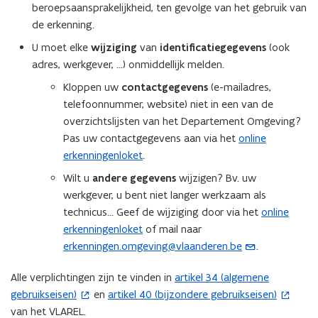
beroepsaansprakelijkheid, ten gevolge van het gebruik van
de erkenning.
U moet elke
wijziging
van
identificatiegegevens
(ook
adres, werkgever, ...) onmiddellijk melden.
Kloppen uw
contactgegevens
(e-mailadres,
telefoonnummer, website) niet in een van de
overzichtslijsten van het Departement Omgeving?
Pas uw contactgegevens aan via het
online
erkenningenloket
.
Wilt u
andere gegevens
wijzigen? Bv. uw
werkgever, u bent niet langer werkzaam als
technicus… Geef de wijziging door via het
online
erkenningenloket
of mail naar
erkenningen.omgeving@vlaanderen.be
.
(
o
Alle verplichtingen zijn te vinden in
artikel 34 (algemene
(
p
gebruikseisen)
en
artikel 40 (bijzondere gebruikseisen)
(
o
e
van het VLAREL.
o
p
n