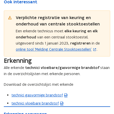
Ook interessant
Verplichte registratie van keuring en
onderhoud van centrale stooktoestellen
Een erkende technicus moet
elke keuring en elk
onderhoud
van een centraal stooktoestel,
uitgevoerd sinds 1 januari 2023
,
registreren
in de
online tool ‘Melding Centrale Stooktoestellen’
.
(
o
Erkenning
p
Alle erkende
technici vloeibare/gasvormige brandstof
staan
e
in de overzichtslijsten met erkende personen.
n
t
Download de overzichtslijst met erkende
i
n
technici gasvormige brandstof
(
n
P
technici vloeibare brandstof
(
i
D
E
P
e
E
F