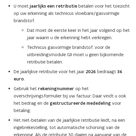
e
n
w
u
n
U moet
jaarlijks een retributie
betalen voor het toezicht
l
v
w
l
o
op uw erkenning als technicus vloeibare/gasvormige
e
o
v
k
brandstof.
n
k
e
e
Dat moet de eerste keer in het jaar volgend op het
s
e
t
n
jaar waarin u de erkenning hebt verkregen.
t
t
s
e
Technicus gasvormige brandstof: voor de
t
r
uitbreidingsmodule GII moet u geen bijkomende
e
)
retributie betalen.
r
)
De jaarlijkse retributie voor het jaar
2026
bedraagt
36
euro
.
Gebruik het
rekeningnummer
op het
overschrijvingsformulier bij uw factuur. Daar vindt u ook
het bedrag en de
gestructureerde mededeling
voor
betaling.
Het niet-betalen van de jaarlijkse retributie leidt, na een
ingebrekestelling, tot automatische schorsing van de
erkenning. Als de retributie 30 dagen na aanvang van de