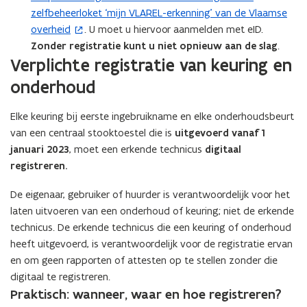
n
v
e
zelfbeheerloket ‘mijn VLAREL-erkenning’ van de Vlaamse
o
t
t
e
n
overheid
. U moet u hiervoor aanmelden met eID.
p
e
i
n
t
Zonder registratie kunt u niet opnieuw aan de slag
.
e
r
n
s
i
Verplichte registratie van keuring en
n
)
n
t
n
t
onderhoud
i
e
n
i
e
r
i
n
Elke keuring bij eerste ingebruikname en elke onderhoudsbeurt
u
)
e
n
van een centraal stooktoestel
w
die is
uitgevoerd vanaf 1
u
i
januari 2023
v
, moet een erkende technicus
digitaal
w
e
registreren.
e
v
u
n
e
De eigenaar, gebruiker of huurder is verantwoordelijk voor het
w
s
n
laten uitvoeren van een onderhoud of keuring; niet de erkende
v
t
s
technicus. De erkende technicus die een keuring of onderhoud
e
e
t
heeft uitgevoerd, is verantwoordelijk voor de registratie ervan
n
r
e
en om geen rapporten of attesten op te stellen zonder die
s
)
r
digitaal te registreren.
t
)
(Scroll
(Scroll
Praktisch: wanneer, waar en hoe registreren?
e
links)
rechts)