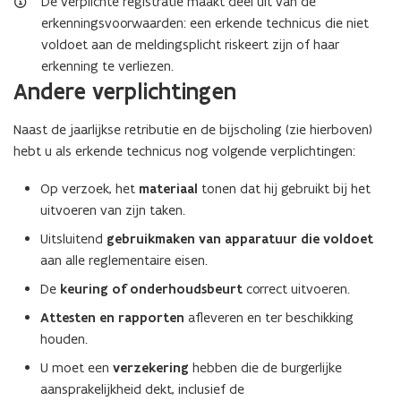
De verplichte registratie maakt deel uit van de
e
erkenningsvoorwaarden: een erkende technicus die niet
r
voldoet aan de meldingsplicht riskeert zijn of haar
)
erkenning te verliezen.
Andere verplichtingen
Naast de jaarlijkse retributie en de bijscholing (zie hierboven)
hebt u als erkende technicus nog volgende verplichtingen:
Op verzoek, het
materiaal
tonen dat hij gebruikt bij het
uitvoeren van zijn taken.
Uitsluitend
gebruikmaken van apparatuur die voldoet
aan alle reglementaire eisen.
De
keuring of
onderhoudsbeurt
correct uitvoeren.
Attesten en rapporten
afleveren en ter beschikking
houden.
U moet een
verzekering
hebben die de burgerlijke
aansprakelijkheid dekt, inclusief de