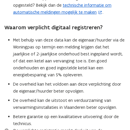
n
u
e
a
r
l
n
l
l
w
m
opgesteld? Bekijk dan de
technische informatie om
(
i
w
)
t
)
i
s
a
a
v
a
e
e
automatische meldingen mogelijk te maken
.
o
i
c
t
p
p
e
i
u
-
e
a
p
e
p
p
n
l
w
m
)
t
r
l
l
s
a
e
Waarom verplicht digitaal registreren?
v
a
i
)
i
i
t
p
e
i
n
e
c
c
e
p
n
l
)
Met behulp van deze data kan de eigenaar/huurder via de
t
a
a
r
l
s
a
t
t
)
i
Woningpas op termijn een melding krijgen dat het
i
t
p
i
i
c
e
p
jaarlijkse of 2-jaarlijkse onderhoud best ingepland wordt,
n
e
e
a
r
l
of dat een ketel aan vervanging toe is. Een goed
n
)
)
t
)
i
i
onderhouden en goed ingestelde ketel kan een
i
c
e
a
energiebesparing van 5% opleveren.
e
)
t
u
De overheid kan het voldoen aan deze verplichting door
i
w
e
de eigenaar/huurder beter opvolgen.
)
v
De overheid kan de uitstoot en verduurzaming van
e
verwarmingsinstallaties in Vlaanderen beter opvolgen.
n
Betere garantie op een kwalitatieve uitvoering door de
s
technicus.
t