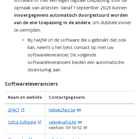
software of met een eigen digitale toepassing voor de
e
e
opmaak van attesten. Vanaf 1 september 2023 kunnen
n
n
invoergegevens automatisch doorgestuurd worden
t
t
van de ene toepassing in de andere
, om dubbele invoer
i
i
te vermijden.
n
n
n
Bij twijfel of de software die u gebruikt dat ook
u
i
kan, neemt u het best contact op met uw
w
e
softwareleverancier, De volgende
e
u
softwareleveranciers bieden een automatische
-
w
doorsturing aan:
m
v
a
e
Softwareleveranciers
i
n
l
s
Naam en website
Contactgegevens
a
t
p
(
(
2FACT
hello@2fact.be
e
o
o
p
r
p
p
(
(
Cafca Software
sales@cafca.be
l
e
e
)
o
o
telefoon: 011 54 92 39
i
n
n
p
p
t
t
e
e