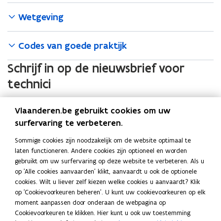
e
Wetgeving
n
s
t
Codes van goede praktijk
e
Schrijf in op de nieuwsbrief voor
r
)
technici
Blijft u graag op de hoogte van regelgevende wijzigingen en
Vlaanderen.be gebruikt cookies om uw
aandachtspunten rond installaties, onderhoud, keuringen,...?
surfervaring te verbeteren.
Schrijf u dan in op de ‘Nieuwsbrief erkende technici’
van het
Vlaams Energie- en Klimaatagentschap.
Sommige cookies zijn noodzakelijk om de website optimaal te
laten functioneren. Andere cookies zijn optioneel en worden
gebruikt om uw surfervaring op deze website te verbeteren. Als u
Deel deze pagina
op 'Alle cookies aanvaarden' klikt, aanvaardt u ook de optionele
cookies. Wilt u liever zelf kiezen welke cookies u aanvaardt? Klik
F
L
K
op 'Cookievoorkeuren beheren'. U kunt uw cookievoorkeuren op elk
a
i
o
moment aanpassen door onderaan de webpagina op
c
n
p
Cookievoorkeuren te klikken. Hier kunt u ook uw toestemming
e
k
i