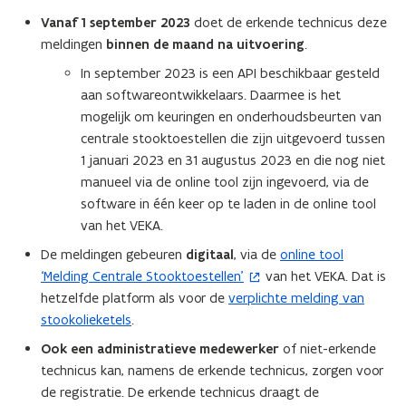
r
Vanaf 1 september 2023
doet de erkende technicus deze
)
meldingen
binnen de maand na uitvoering
.
In september 2023 is een API beschikbaar gesteld
aan softwareontwikkelaars. Daarmee is het
mogelijk om keuringen en onderhoudsbeurten van
centrale stooktoestellen die zijn uitgevoerd tussen
1 januari 2023 en 31 augustus 2023 en die nog niet
manueel via de online tool zijn ingevoerd, via de
software in één keer op te laden in de online tool
van het VEKA.
De meldingen gebeuren
digitaal
, via de
online tool
(
‘Melding Centrale Stooktoestellen’
van het VEKA. Dat is
o
hetzelfde platform als voor de
verplichte melding van
p
stookolieketels
.
e
n
Ook een administratieve medewerker
of niet-erkende
t
technicus kan, namens de erkende technicus, zorgen voor
i
de registratie. De erkende technicus draagt de