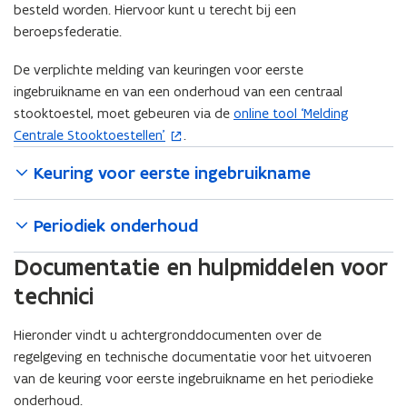
t
besteld worden. Hiervoor kunt u terecht bij een
i
beroepsfederatie.
e
)
De verplichte melding van keuringen voor eerste
ingebruikname en van een onderhoud van een centraal
stooktoestel, moet gebeuren via de
online tool ‘Melding
(
Centrale Stooktoestellen’
.
o
p
Keuring voor eerste ingebruikname
e
n
Periodiek onderhoud
t
i
Documentatie en hulpmiddelen voor
n
n
technici
i
e
Hieronder vindt u achtergronddocumenten over de
u
regelgeving en technische documentatie voor het uitvoeren
w
van de keuring voor eerste ingebruikname en het periodieke
v
onderhoud.