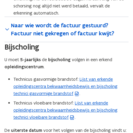
schorsing nog altijd niet werd betaald, vervalt de
erkenning automatisch.
Naar wie wordt de factuur gestuurd?
Factuur niet gekregen of factuur kwijt?
Bijscholing
U moet
5-jaarlijks
de
bijscholing
volgen in een erkend
opleidingscentrum
.
Technicus gasvormige brandstof:
Lijst van erkende
(
opleidingscentra bekwaamheidsbewijs en bijscholing
P
technici gasvormige brandstof
.
D
F
Technicus vloeibare brandstof:
Lijst van erkende
(
b
opleidingscentra bekwaamheidsbewijs en bijscholing
P
e
technici vloeibare brandstof
.
D
s
F
t
De
uiterste datum
voor het volgen van de bijscholing vindt u:
b