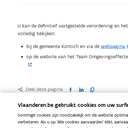
Kontich
U kan de definitief vastgestelde verordening en he
volledig bekijken:
bij de gemeente Kontich en via de
webpagina
(
o
op de website van het Team Omgevingseffecte
p
e
n
t
F
L
K
Deel deze pagina
i
a
i
o
n
c
n
p
Vlaanderen.be gebruikt cookies om uw surfe
n
e
k
i
Sommige cookies zijn noodzakelijk om de website optimaal
i
b
e
e
verbeteren. Als u op 'Alle cookies aanvaarden' klikt, aanva
e
o
d
e