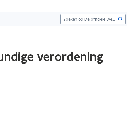
Zoe
undige verordening