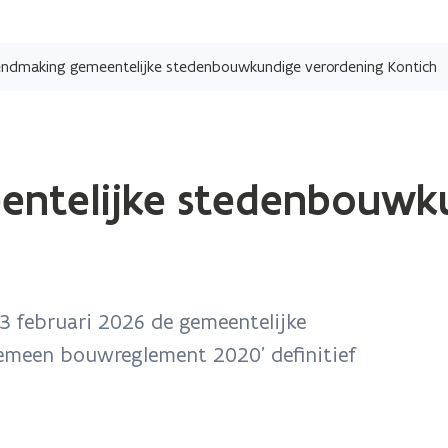
Overslaan
en
ndmaking gemeentelijke stedenbouwkundige verordening Kontich
naar
de
inhoud
gaan
ntelijke stedenbouwk
 februari 2026 de gemeentelijke
emeen bouwreglement 2020’ definitief