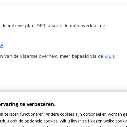
t definitieve plan-MER, alsook de milieuverklaring
n van de Vlaamse overheid, meer bepaald via de
Kluis
(
o
p
e
n
t
i
rvaring te verbeteren.
n
 te laten functioneren. Andere cookies zijn optioneel en worden g
n
ardt u ook de optionele cookies. Wilt u liever zelf kiezen welke cook
i