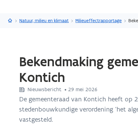
Vlaanderen.be
Natuur, milieu en klimaat
Milieueffectrapportage
Beke
Gedaan
Bekendmaking gemee
met
laden.
Kontich
U
bevindt
Nieuwsbericht
 •
29 mei 2026
zich
De gemeenteraad van Kontich heeft op 23
op:
Bekendmaking
stedenbouwkundige verordening ‘het alg
gemeentelijke
vastgesteld.
stedenbouwkundige
verordening