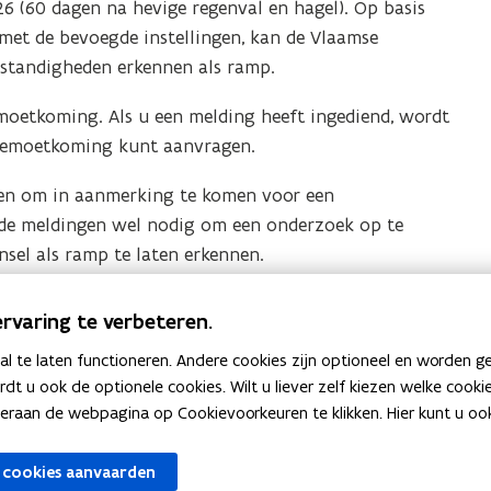
6 (60 dagen na hevige regenval en hagel). Op basis
p
et de bevoegde instellingen, kan de Vlaamse
e
mstandigheden erkennen als ramp.
n
t
oetkoming. Als u een melding heeft ingediend, wordt
i
gemoetkoming kunt aanvragen.
n
enen om in aanmerking te komen voor een
n
de meldingen wel nodig om een onderzoek op te
i
nsel als ramp te laten erkennen.
e
u
ar de erkenning van de hevige regenval en hagel van
w
rvaring te verbeteren.
erst een melding aan te maken voor de schade die u
v
 te laten functioneren. Andere cookies zijn optioneel en worden g
bpagina’s.
e
ardt u ook de optionele cookies. Wilt u liever zelf kiezen welke cook
n
an de webpagina op Cookievoorkeuren te klikken. Hier kunt u ook 
s
t
 cookies aanvaarden