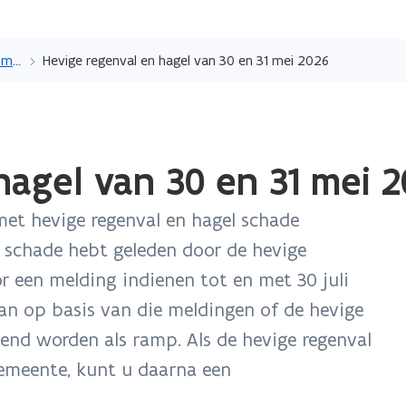
Overslaan
en
Vlaams Rampenfonds: schade melden of tegemoetkoming aanvragen
Hevige regenval en hagel van 30 en 31 mei 2026
naar
de
inhoud
gaan
hagel van 30 en 31 mei 
et hevige regenval en hagel schade
u schade hebt geleden door de hevige
r een melding indienen tot en met 30 juli
n op basis van die meldingen of de hevige
end worden als ramp. Als de hevige regenval
emeente, kunt u daarna een