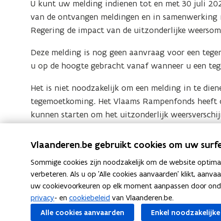
U kunt uw melding indienen tot en met 30 juli 202
van de ontvangen meldingen en in samenwerking m
Regering de impact van de uitzonderlijke weerso
Deze melding is nog geen aanvraag voor een tegem
u op de hoogte gebracht vanaf wanneer u een te
Het is niet noodzakelijk om een melding in te di
tegemoetkoming.
Het Vlaams Rampenfonds heeft 
kunnen starten om het uitzonderlijk weersverschij
Wilt u op de hoogte blijven van het onderzoek na
Vlaanderen.be gebruikt cookies om uw surfe
30 en 31 mei 2026 in het Vlaams Gewest, zonder e
Sommige cookies zijn noodzakelijk om de website optimaal
geleden hebt? Bekijk dan zeker regelmatig deze we
verbeteren. Als u op 'Alle cookies aanvaarden' klikt, aanva
uw cookievoorkeuren op elk moment aanpassen door ondera
privacy
- en
cookiebeleid
van Vlaanderen.be.
F
L
K
Deel deze pagina
Alle cookies aanvaarden
Enkel noodzakelijke
a
i
o