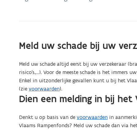
van
30
en
31
mei
Meld uw schade bij uw ver
2026
Meld uw schade altijd eerst bij uw verzekeraar (br
risico’s,...). Voor de meeste schade is het immers 
Enkel in uitzonderlijke gevallen kunt u bij het 
(zie
voorwaarden
).
Dien een melding in bij he
Denkt u op basis van de
voorwaarden
in aanmerki
Vlaams Rampenfonds?
Meld uw schade dan via he