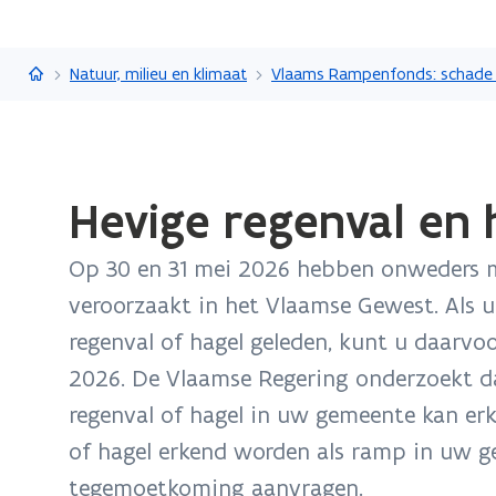
Vlaanderen.be
Natuur, milieu en klimaat
Gedaan
Hevige regenval en 
met
laden.
Op 30 en 31 mei 2026 hebben onweders m
U
bevindt
veroorzaakt in het Vlaamse Gewest. Als 
zich
regenval of hagel geleden, kunt u daarvoo
op:
2026. De Vlaamse Regering onderzoekt da
Hevige
regenval of hagel in uw gemeente kan erk
regenval
en
of hagel erkend worden als ramp in uw g
hagel
tegemoetkoming aanvragen.