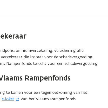
zekeraar
andpolis, omniumverzekering, verzekering alle
uw verzekeraar die instaat voor de schadevergoeding.
Vlaams Rampenfonds terecht voor een schadevergoeding
t Vlaams Rampenfonds
ng te komen voor een tegemoetkoming van het
t
e-loket
van het Vlaams Rampenfonds.
(
o