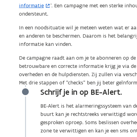
je
informatie
’. Een campagne met een sterke inhou
tijdens
ondersteunt.
een
In een noodsituatie wil je meteen weten wat er aa
noodsituatie
en anderen te beschermen. Daarom is het belangr
snel
informatie kan vinden.
de
juiste
De campagne raadt aan om je te abonneren op de of
info
betrouwbare en correcte informatie krijg je via de 
overheden en de hulpdiensten. Zij zullen via vers
Met drie stappen of “checks” ben jij beter geïnfor
Schrijf je in op BE-Alert.
BE-Alert is het alarmeringssysteem van d
buurt kan je rechtstreeks verwittigd wor
gesproken oproep. Soms beslissen overh
zone te verwittigen en kan je een sms on