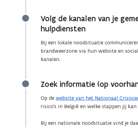
Volg de kanalen van je geme
hulpdiensten
Bij een lokale noodsituatie communiceren 
brandweerzone via hun website en sociale 
kanalen.
Zoek informatie (op voorhan
Op de
website van het Nationaal Crisisc
(
risico’s in België en welke stappen jij ka
o
p
Bij een nationale noodsituatie vind je daa
e
n