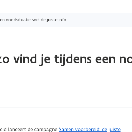
Overslaan
en
en noodsituatie snel de juiste info
naar
de
inhoud
gaan
o vind je tijdens een no
eid lanceert de campagne ‘
Samen voorbereid: de juiste
(