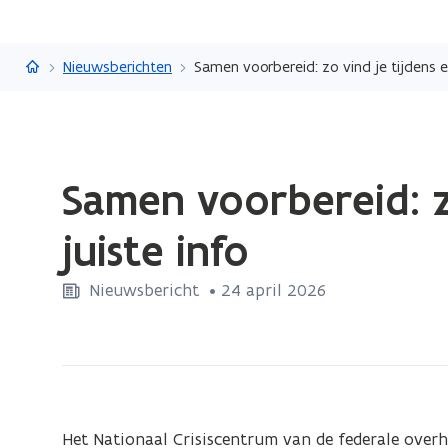
Vlaanderen.be
Nieuwsberichten
Samen voorbereid: zo vind je tijdens e
Gedaan
Samen voorbereid: z
met
laden.
juiste info
U
bevindt
Nieuwsbericht
 •
24 april 2026
zich
op:
Samen
voorbereid:
zo
vind
Het Nationaal Crisiscentrum van de federale overh