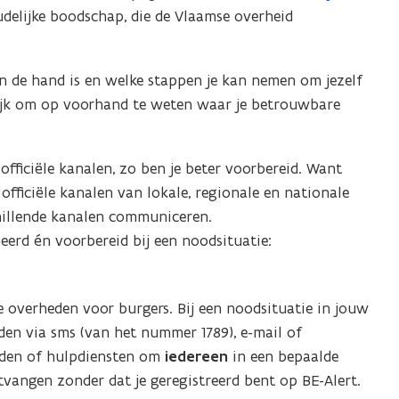
delijke boodschap, die de Vlaamse overheid
o
p
e
n de hand is en welke stappen je kan nemen om jezelf
n
ijk om op voorhand te weten waar je betrouwbare
t
i
n
ficiële kanalen, zo ben je beter voorbereid. Want
n
officiële kanalen van lokale, regionale en nationale
i
chillende kanalen communiceren.
e
meerd én voorbereid bij een noodsituatie:
u
w
v
e overheden voor burgers. Bij een noodsituatie in jouw
e
den via sms (van het nummer 1789), e-mail of
n
eden of hulpdiensten om
iedereen
in een bepaalde
s
tvangen zonder dat je geregistreerd bent op BE-Alert.