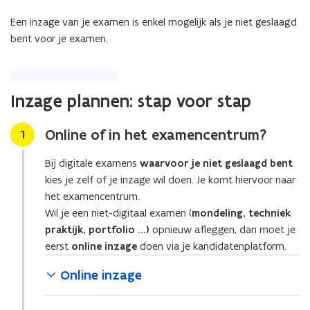
Een inzage van je examen is enkel mogelijk als je niet geslaagd
bent voor je examen.
Inzage plannen: stap voor stap
Online of in het examencentrum?
Stap
1
Bij digitale examens
waarvoor je niet geslaagd bent
kies je zelf of je inzage wil doen. Je komt hiervoor naar
het examencentrum.
Wil je een niet-digitaal examen (
mondeling, techniek
praktijk, portfolio ...)
opnieuw afleggen, dan moet je
eerst
online inzage
doen via je kandidatenplatform.
Online inzage