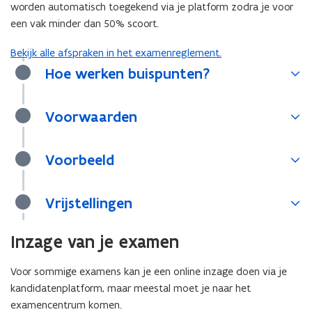
worden automatisch toegekend via je platform zodra je voor
een vak minder dan 50% scoort.
Bekijk alle afspraken in het examenreglement.
Hoe werken buispunten?
Voorwaarden
Voorbeeld
Vrijstellingen
Inzage van je examen
Voor sommige examens kan je een online inzage doen via je
kandidatenplatform, maar meestal moet je naar het
examencentrum komen.