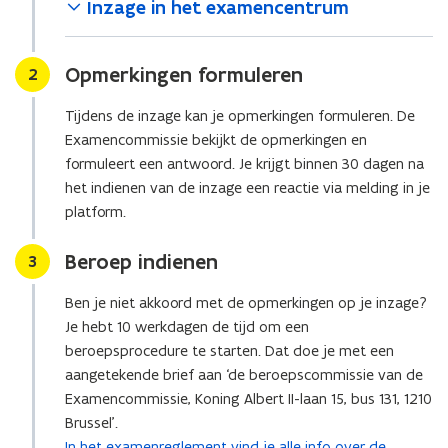
Inzage in het examencentrum
Opmerkingen formuleren
Stap
2
Tijdens de inzage kan je opmerkingen formuleren. De
Examencommissie bekijkt de opmerkingen en
formuleert een antwoord. Je krijgt binnen 30 dagen na
het indienen van de inzage een reactie via melding in je
platform.
Beroep indienen
Stap
3
Ben je niet akkoord met de opmerkingen op je inzage?
Je hebt 10 werkdagen de tijd om een
beroepsprocedure te starten. Dat doe je met een
aangetekende brief aan ‘de beroepscommissie van de
Examencommissie, Koning Albert II-laan 15, bus 131, 1210
Brussel’.
In het examenreglement vind je alle info over de