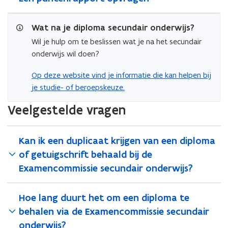
Wat na je diploma secundair onderwijs?
Wil je hulp om te beslissen wat je na het secundair
onderwijs wil doen?
Op deze website vind je informatie die kan helpen bij
je studie- of beroepskeuze.
Veelgestelde vragen
Kan ik een duplicaat krijgen van een diploma
of getuigschrift behaald bij de
Examencommissie secundair onderwijs?
Hoe lang duurt het om een diploma te
behalen via de Examencommissie secundair
onderwijs?