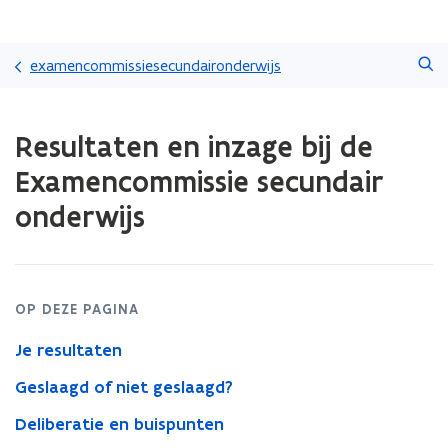
Overslaan
Zoeken
en
examencommissiesecundaironderwijs
naar
de
Gedaan
inhoud
Resultaten en inzage bij de
met
gaan
laden.
Examencommissie secundair
U
bevindt
onderwijs
zich
op:
Resultaten
en
inzage
OP DEZE PAGINA
bij
de
Je resultaten
Examencommissie
Geslaagd of niet geslaagd?
secundair
onderwijs
Deliberatie en buispunten