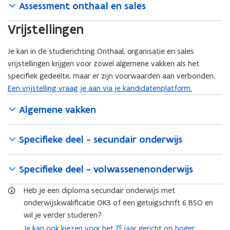
Assessment onthaal en sales
i
e
Vrijstellingen
u
w
Je kan in de studierichting Onthaal, organisatie en sales
v
vrijstellingen krijgen voor zowel algemene vakken als het
e
specifiek gedeelte, maar er zijn voorwaarden aan verbonden.
n
Een vrijstelling vraag je aan via je kandidatenplatform.
s
t
Algemene vakken
e
r
Specifieke deel - secundair onderwijs
)
Specifieke deel - volwassenenonderwijs
Heb je een diploma secundair onderwijs met
onderwijskwalificatie OK3 of een getuigschrift 6 BSO en
wil je verder studeren?
e
Je kan ook kiezen voor het 7
jaar gericht op hoger