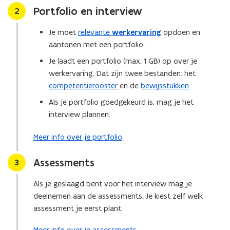
Portfolio en interview
Stap
2
Je moet
relevante
werkervaring
opdoen en
aantonen met een portfolio.
Je laadt een portfolio (max. 1 GB) op over je
werkervaring. Dat zijn twee bestanden: het
competentierooster
en de
bewijsstukken
.
Als je portfolio goedgekeurd is, mag je het
interview plannen.
Meer info over je portfolio
Assessments
Stap
3
Als je geslaagd bent voor het interview mag je
deelnemen aan de assessments. Je kiest zelf welk
assessment je eerst plant.
Meer info over je assessments