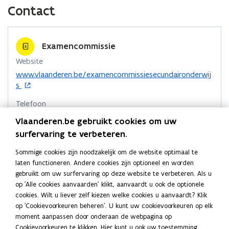
c
n
p
Contact
e
k
i
b
e
e
o
d
e
Examencommissie
o
i
r
Website
k
n
l
o
www.vlaanderen.be/examencommissiesecundaironderwij
o
o
i
p
s
p
p
n
e
e
e
k
Telefoon
n
n
n
n
t
1700
Vlaanderen.be gebruikt cookies om uw
t
i
t
a
surfervaring te verbeteren.
Adres
n
i
i
a
Agentschap voor Hoger Onderwijs,
n
n
n
r
Sommige cookies zijn noodzakelijk om de website optimaal te
Volwassenenonderwijs, Kwalificaties en Studietoelagen
i
laten functioneren. Andere cookies zijn optioneel en worden
n
n
k
Examencommissie
e
gebruikt om uw surfervaring op deze website te verbeteren. Als u
i
i
l
u
op 'Alle cookies aanvaarden' klikt, aanvaardt u ook de optionele
Consciencegebouw
e
e
e
w
cookies. Wilt u liever zelf kiezen welke cookies u aanvaardt? Klik
Koning Albert II laan 15 bus 131, 1210 Brussel, België
u
u
m
v
op 'Cookievoorkeuren beheren'. U kunt uw cookievoorkeuren op elk
o
Routeplanner
w
e
w
b
moment aanpassen door onderaan de webpagina op
p
n
v
v
o
Meer details
Cookievoorkeuren te klikken. Hier kunt u ook uw toestemming
e