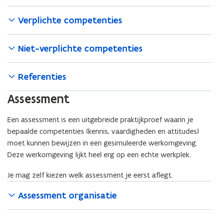
W
o
Verplichte competenties
r
d
Niet-verplichte competenties
b
e
s
Referenties
t
Assessment
a
n
Een assessment is een uitgebreide praktijkproef waarin je
d
bepaalde competenties (kennis, vaardigheden en attitudes)
o
moet kunnen bewijzen in een gesimuleerde werkomgeving.
p
Deze werkomgeving lijkt heel erg op een echte werkplek.
e
n
Je mag zelf kiezen welk assessment je eerst aflegt.
t
i
Assessment organisatie
n
n