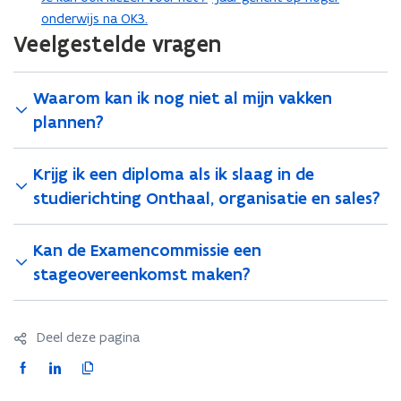
onderwijs na OK3.
Veelgestelde vragen
Waarom kan ik nog niet al mijn vakken
plannen?
Krijg ik een diploma als ik slaag in de
studierichting Onthaal, organisatie en sales?
Kan de Examencommissie een
stageovereenkomst maken?
Deel deze pagina
F
L
K
a
i
o