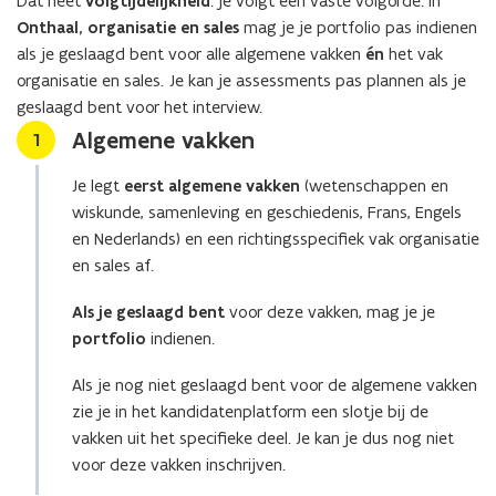
Dat heet
volgtijdelijkheid
: je volgt een vaste volgorde. In
Onthaal, organisatie en sales
mag je je portfolio pas indienen
als je geslaagd bent voor alle algemene vakken
én
het vak
organisatie en sales
.
Je kan je assessments pas plannen als je
geslaagd bent voor het interview.
Algemene vakken
Stap
1
Je legt
eerst algemene vakken
(wetenschappen en
wiskunde, samenleving en geschiedenis, Frans, Engels
en Nederlands) en een richtingsspecifiek vak organisatie
en sales af.
Als je geslaagd bent
voor deze vakken, mag je je
portfolio
indienen.
Als je nog niet geslaagd bent voor de algemene vakken
zie je in het kandidatenplatform een slotje bij de
vakken uit het specifieke deel. Je kan je dus nog niet
voor deze vakken inschrijven.