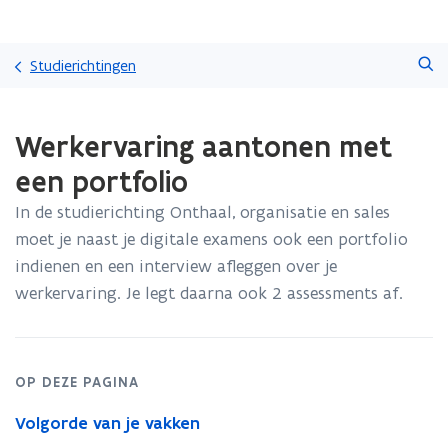
Overslaan
Zoeken
en
Studierichtingen
naar
de
Gedaan
inhoud
Werkervaring aantonen met
met
gaan
laden.
een portfolio
U
bevindt
In de studierichting Onthaal, organisatie en sales
zich
moet je naast je digitale examens ook een portfolio
op:
Werkervaring
indienen en een interview afleggen over je
aantonen
werkervaring. Je legt daarna ook 2 assessments af.
met
een
portfolio
OP DEZE PAGINA
Volgorde van je vakken