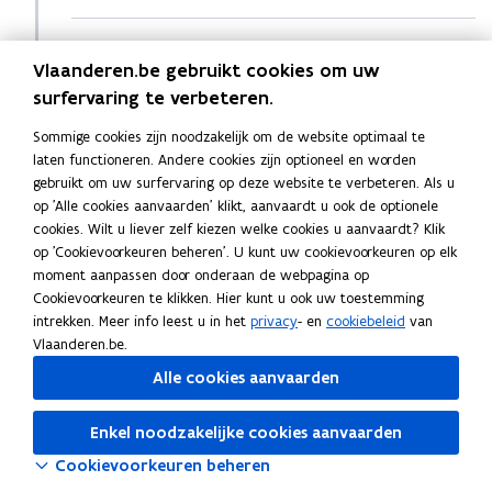
Studeren aan een CVO
Vlaanderen.be gebruikt cookies om uw
surfervaring te verbeteren.
Een onderwijsinstelling of
Sommige cookies zijn noodzakelijk om de website optimaal te
beroepsorganisatie verwijst je door
laten functioneren. Andere cookies zijn optioneel en worden
gebruikt om uw surfervaring op deze website te verbeteren. Als u
op 'Alle cookies aanvaarden' klikt, aanvaardt u ook de optionele
cookies. Wilt u liever zelf kiezen welke cookies u aanvaardt? Klik
Lees deze pagina in:
English
Français
op 'Cookievoorkeuren beheren'. U kunt uw cookievoorkeuren op elk
Deel deze pagina
moment aanpassen door onderaan de webpagina op
Cookievoorkeuren te klikken. Hier kunt u ook uw toestemming
F
L
K
intrekken. Meer info leest u in het
privacy
- en
cookiebeleid
van
a
i
o
Vlaanderen.be.
c
n
p
Alle cookies aanvaarden
e
k
i
Ook interessant
b
e
e
M
Met een buitenlands diploma werken in
M
o
d
e
Enkel noodzakelijke cookies aanvaarden
e
Vlaanderen
e
o
i
r
Cookievoorkeuren beheren
t
t
k
n
l