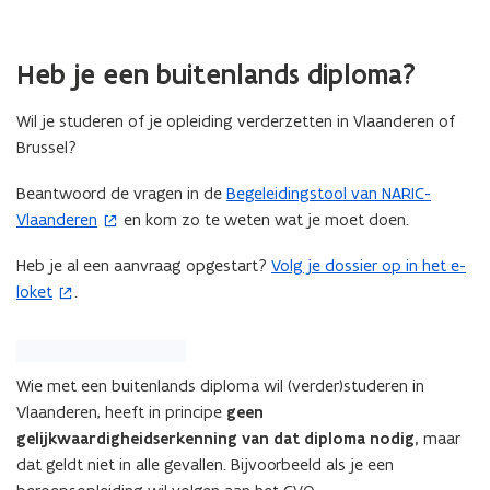
Heb je een buitenlands diploma?
Wil je studeren of je opleiding verderzetten in Vlaanderen of
Brussel?
Beantwoord de vragen in de
Begeleidingstool van NARIC-
(
Vlaanderen
en kom zo te weten wat je moet doen.
o
p
Heb je al een aanvraag opgestart?
Volg je dossier op in het e-
(
e
loket
.
o
n
p
t
e
i
n
n
Wie met een buitenlands diploma wil (verder)studeren in
t
n
Vlaanderen, heeft in principe
geen
i
i
gelijkwaardigheidserkenning van dat diploma nodig,
maar
n
e
dat geldt niet in alle gevallen. Bijvoorbeeld als je een
n
u