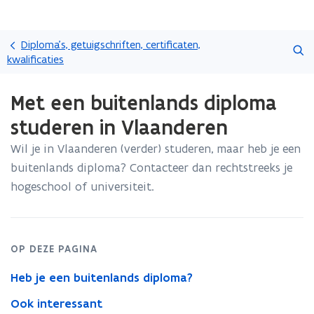
Overslaan
Zoeken
en
Diploma's, getuigschriften, certificaten,
naar
kwalificaties
de
Gedaan
inhoud
Met een buitenlands diploma
met
gaan
laden.
studeren in Vlaanderen
U
bevindt
Wil je in Vlaanderen (verder) studeren, maar heb je een
zich
buitenlands diploma? Contacteer dan rechtstreeks je
op:
Met
hogeschool of universiteit.
een
buitenlands
diploma
studeren
OP DEZE PAGINA
in
Vlaanderen
Heb je een buitenlands diploma?
Ook interessant