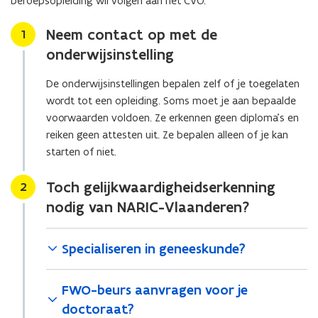
beroepsopleiding wil volgen aan het CVO.
i
w
e
v
Neem contact op met de
Stap
1
u
e
onderwijsinstelling
w
n
v
s
De onderwijsinstellingen bepalen zelf of je toegelaten
e
t
wordt tot een opleiding. Soms moet je aan bepaalde
n
e
voorwaarden voldoen. Ze erkennen geen diploma’s en
s
r
reiken geen attesten uit. Ze bepalen alleen of je kan
t
)
starten of niet.
e
r
Toch gelijkwaardigheidserkenning
Stap
2
)
nodig van NARIC-Vlaanderen?
Specialiseren in geneeskunde?
FWO-beurs aanvragen voor je
doctoraat?