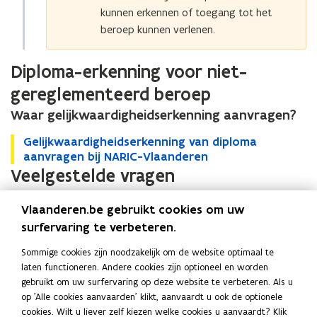
i
i
i
i
kunnen erkennen of toegang tot het
n
t
n
t
beroep kunnen verlenen.
g
d
g
d
v
e
v
e
Diploma-erkenning voor niet-
a
E
a
E
n
E
n
E
gereglementeerd beroep
d
R
d
R
Waar gelijkwaardigheidserkenning aanvragen?
i
o
i
o
p
f
p
f
G
Gelijkwaardigheidserkenning van diploma
G
l
Z
l
Z
e
aanvragen bij NARIC-Vlaanderen
e
o
w
o
w
l
Veelgestelde vragen
l
m
i
m
i
i
i
a
t
a
t
j
j
a
s
a
s
Vlaanderen.be gebruikt cookies om uw
k
k
Ik ben niet digitaal vaardig, waar kan ik
a
e
a
e
surfervaring te verbeteren.
w
w
n
r
n
terecht voor hulp?
r
a
a
v
l
v
l
Sommige cookies zijn noodzakelijk om de website optimaal te
a
a
r
a
r
a
laten functioneren. Andere cookies zijn optioneel en worden
r
r
a
n
a
n
gebruikt om uw surfervaring op deze website te verbeteren. Als u
Lees deze pagina in:
English
d
d
g
d
g
d
op 'Alle cookies aanvaarden' klikt, aanvaardt u ook de optionele
i
Deel deze pagina
i
e
v
e
v
cookies. Wilt u liever zelf kiezen welke cookies u aanvaardt? Klik