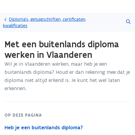
Overslaan
Zoeken
en
Diploma's, getuigschriften, certificaten,
naar
kwalificaties
de
Gedaan
inhoud
Met een buitenlands diploma
met
gaan
laden.
werken in Vlaanderen
U
bevindt
Wil je in Vlaanderen werken, maar heb je een
zich
buitenlands diploma? Houd er dan rekening mee dat je
op:
Met
diploma niet altijd erkend is. Je kunt het wel laten
een
erkennen.
buitenlands
diploma
werken
in
OP DEZE PAGINA
Vlaanderen
Heb je een buitenlands diploma?