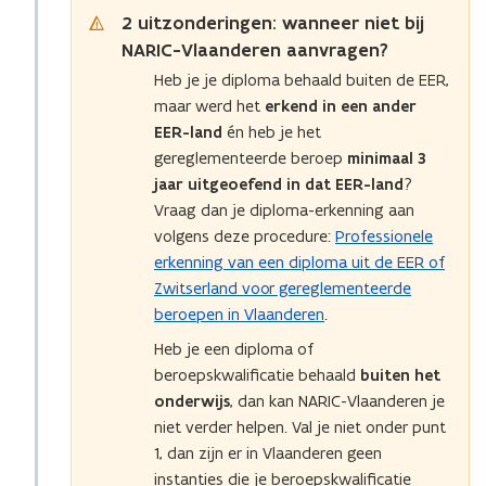
l
r
l
r
2 uitzonderingen: wanneer niet bij
i
k
i
k
j
e
j
NARIC-Vlaanderen aanvragen?
e
k
n
k
n
Heb je je diploma behaald buiten de EER,
w
n
w
n
maar werd het
erkend in een ander
a
i
a
i
EER-land
én heb je het
a
n
a
n
gereglementeerde beroep
minimaal 3
r
g
r
g
d
v
jaar uitgeoefend in dat EER-land
?
d
v
i
a
i
a
Vraag dan je diploma-erkenning aan
g
n
g
n
volgens deze procedure:
Professionele
h
e
h
e
erkenning van een diploma uit de EER of
e
e
e
e
Zwitserland voor gereglementeerde
i
n
i
n
beroepen in Vlaanderen
.
d
d
d
d
s
i
s
i
Heb je een diploma of
e
p
e
p
beroepskwalificatie behaald
buiten het
r
l
r
l
onderwijs
, dan kan NARIC-Vlaanderen je
k
o
k
o
niet verder helpen. Val je niet onder punt
e
m
e
m
1, dan zijn er in Vlaanderen geen
n
a
n
a
n
instanties die je beroepskwalificatie
u
n
u