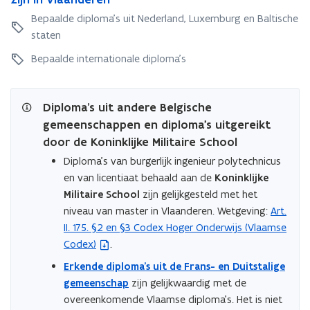
r
s
?
i
i
t
Bepaalde diploma's uit Nederland, Luxemburg en Baltische
i
)
e
t
e
e
staten
l
e
n
l
z
n
l
Bepaalde internationale diploma's
z
o
l
a
o
e
a
n
e
k
n
d
k
Diploma’s uit andere Belgische
e
d
s
e
r
gemeenschappen en diploma's uitgereikt
s
e
r
,
door de Koninklijke Militaire School
e
d
,
t
d
i
Diploma’s van burgerlijk ingenieur polytechnicus
t
i
i
p
en van licentiaat behaald aan de
Koninklijke
i
j
p
l
j
Militaire School
zijn gelijkgesteld met het
d
l
o
d
e
niveau van master in Vlaanderen. Wetgeving:
Art.
(
o
m
e
l
II. 175. §2 en §3 Codex Hoger Onderwijs (Vlaamse
b
m
a
l
i
Codex)
.
a
e
'
i
j
'
s
s
j
Erkende diploma’s uit de Frans- en Duitstalige
k
s
d
t
k
/
gemeenschap
zijn gelijkwaardig met de
d
i
a
/
s
overeenkomende Vlaamse diploma’s. Het is niet
i
e