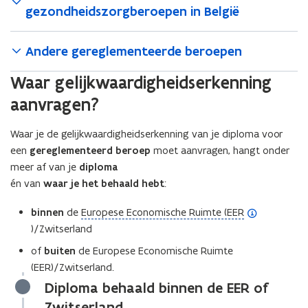
n
i
e
.
gezondheidszorgberoepen in België
.
i
i
i
n
r
.
?
n
e
e
V
?
)
V
l
)
)
Andere gereglementeerde beroepen
l
a
a
a
Waar gelijkwaardigheidserkenning
a
n
aanvragen?
n
d
d
e
e
Waar je de gelijkwaardigheidserkenning van je diploma voor
r
r
e
een
gereglementeerd beroep
moet aanvragen, hangt onder
e
n
meer af van je
diploma
n
én van
waar je het behaald hebt
:
(
binnen
de
Europese Economische Ruimte (EER
o
)/Zwitserland
p
of
buiten
de Europese Economische Ruimte
e
(EER)/Zwitserland.
n
Diploma behaald binnen de EER of
d
Zwitserland