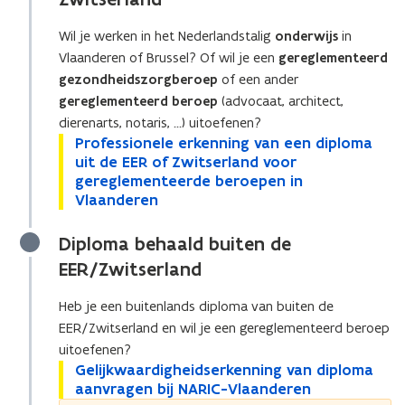
e
f
Wil je werken in het Nederlandstalig
onderwijs
in
i
Vlaanderen of Brussel? Of wil je een
gereglementeerd
n
gezondheidszorgberoep
of een ander
i
gereglementeerd beroep
(advocaat, architect,
t
dierenarts, notaris, ...) uitoefenen?
i
P
Professionele erkenning van een diploma
P
e
r
uit de EER of Zwitserland voor
r
)
o
gereglementeerde beroepen in
o
f
Vlaanderen
f
e
e
s
s
Diploma behaald buiten de
s
s
EER/Zwitserland
i
i
o
o
Heb je een buitenlands diploma van buiten de
n
n
EER/Zwitserland en wil je een gereglementeerd beroep
e
e
uitoefenen?
l
l
G
e
Gelijkwaardigheidserkenning van diploma
G
e
e
e
aanvragen bij NARIC-Vlaanderen
e
e