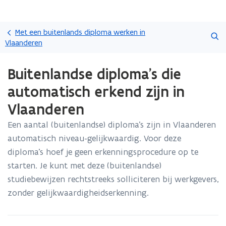
Overslaan
Zoeken
en
Met een buitenlands diploma werken in
naar
Vlaanderen
de
Gedaan
inhoud
Buitenlandse diploma's die
met
gaan
laden.
automatisch erkend zijn in
U
bevindt
Vlaanderen
zich
op:
Een aantal (buitenlandse) diploma’s zijn in Vlaanderen
Buitenlandse
automatisch niveau-gelijkwaardig. Voor deze
diploma's
diploma’s hoef je geen erkenningsprocedure op te
die
starten. Je kunt met deze (buitenlandse)
automatisch
erkend
studiebewijzen rechtstreeks solliciteren bij werkgevers,
zijn
zonder gelijkwaardigheidserkenning.
in
Vlaanderen