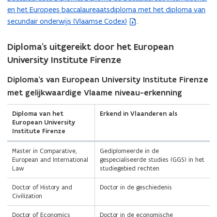
e
en het Europees baccalaureaatsdiploma met het diploma van
s
n
secundair onderwijs (Vlaamse Codex)
.
t
s
a
t
n
Diploma’s uitgereikt door het European
e
d
University Institute Firenze
r
o
)
Diploma’s van European University Institute Firenze
p
e
met gelijkwaardige Vlaame niveau-erkenning
n
Diploma van het
Erkend in Vlaanderen als
t
European University
i
Institute Firenze
n
n
Master in Comparative,
Gediplomeerde in de
European and International
gespecialiseerde studies (GGS) in het
i
Law
studiegebied rechten
e
u
Doctor of History and
Doctor in de geschiedenis
w
Civilization
v
Doctor of Economics
Doctor in de economische