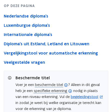
OP DEZE PAGINA
Nederlandse diploma's
Luxemburgse diploma's
Internationale diploma's
Diploma's uit Estland, Letland en Litouwen
Vergelijkingstool voor automatische erkenning
Veelgestelde vragen
Beschermde titel
(
Voer je een
beschermde titel
? Alleen in dit geval
(
o
heb je een
specifieke erkenning
nodig in plaats
o
p
van een niveau-erkenning. Vul de
begeleidingstool
(
p
e
in zodat je weet bij welke organisatie je terecht kan
o
e
n
voor de erkenning van je diploma.
p