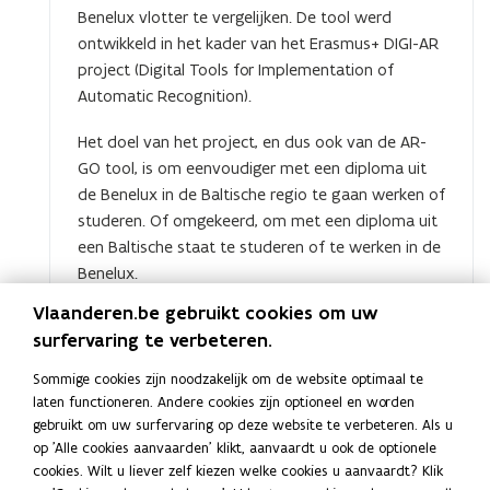
Benelux vlotter te vergelijken. De tool werd
e
v
ontwikkeld in het kader van het Erasmus+ DIGI-AR
n
e
project (Digital Tools for Implementation of
s
n
Automatic Recognition).
t
s
e
t
Het doel van het project, en dus ook van de AR-
r
e
GO tool, is om eenvoudiger met een diploma uit
)
r
de Benelux in de Baltische regio te gaan werken of
)
studeren. Of omgekeerd, om met een diploma uit
een Baltische staat te studeren of te werken in de
Benelux.
opent
Vergelijk jouw diploma met dat van
Vlaanderen.be gebruikt cookies om uw
in
andere landen in de Benelux en Baltische
surfervaring te verbeteren.
nieuw
staten (Engelstalige tool)
venster
Sommige cookies zijn noodzakelijk om de website optimaal te
laten functioneren. Andere cookies zijn optioneel en worden
Veelgestelde vragen
gebruikt om uw surfervaring op deze website te verbeteren. Als u
op 'Alle cookies aanvaarden' klikt, aanvaardt u ook de optionele
cookies. Wilt u liever zelf kiezen welke cookies u aanvaardt? Klik
Wat als je werkgever toch een erkenning