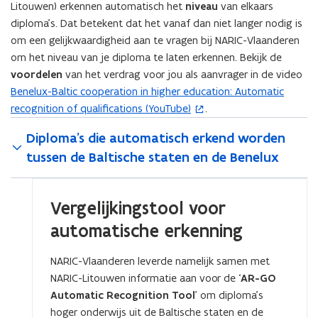
w
Litouwen) erkennen automatisch het
niveau
van elkaars
b
v
diploma’s. Dat betekent dat het vanaf dan niet langer nodig is
e
e
om een gelijkwaardigheid aan te vragen bij NARIC-Vlaanderen
s
n
om het niveau van je diploma te laten erkennen. Bekijk de
t
s
voordelen
van het verdrag voor jou als aanvrager in de video
a
t
Benelux-Baltic cooperation in higher education: Automatic
(
n
e
recognition of qualifications (YouTube)
.
o
d
r
p
o
Diploma's die automatisch erkend worden
)
e
p
tussen de Baltische staten en de Benelux
n
e
t
n
i
t
Vergelijkingstool voor
n
i
automatische erkenning
n
n
i
n
NARIC-Vlaanderen leverde namelijk samen met
e
i
NARIC-Litouwen informatie aan voor de ‘
AR-GO
u
e
Automatic Recognition Tool
’ om diploma’s
w
u
hoger onderwijs uit de Baltische staten en de
v
w