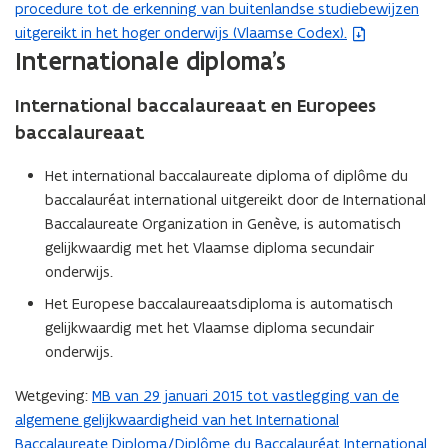
procedure tot de erkenning van buitenlandse studiebewijzen
e
n
uitgereikt in het hoger onderwijs (Vlaamse Codex).
s
t
(Scroll
(Scroll
Internationale diploma's
t
i
links)
rechts)
a
n
International baccalaureaat en Europees
n
n
baccalaureaat
d
i
o
e
Het international baccalaureate diploma of diplôme du
p
u
baccalauréat international uitgereikt door de International
e
w
Baccalaureate Organization in Genève, is automatisch
n
v
gelijkwaardig met het Vlaamse diploma secundair
t
e
onderwijs.
i
n
n
s
Het Europese baccalaureaatsdiploma is automatisch
n
t
gelijkwaardig met het Vlaamse diploma secundair
i
e
onderwijs.
e
r
u
Wetgeving:
MB van 29 januari 2015 tot vastlegging van de
(
)
w
algemene gelijkwaardigheid van het International
b
v
Baccalaureate Diploma/Diplôme du Baccalauréat International
e