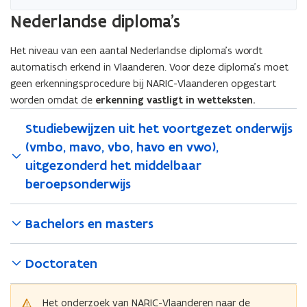
n
d
e
Nederlandse diploma's
d
e
n
e
f
t
Het niveau van een aantal Nederlandse diploma’s wordt
f
i
i
automatisch erkend in Vlaanderen. Voor deze diploma’s moet
i
n
n
geen erkenningsprocedure bij NARIC-Vlaanderen opgestart
n
i
n
worden omdat de
erkenning vastligt in wetteksten.
i
t
i
t
i
e
Studiebewijzen uit het voortgezet onderwijs
i
e
u
(vmbo, mavo, vbo, havo en vwo),
e
)
w
uitgezonderd het middelbaar
)
v
beroepsonderwijs
e
n
Bachelors en masters
s
t
e
Doctoraten
r
)
Het onderzoek van NARIC-Vlaanderen naar de