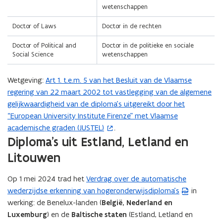
e
wetenschappen
n
s
Doctor of Laws
Doctor in de rechten
t
Doctor of Political and
Doctor in de politieke en sociale
e
Social Science
wetenschappen
r
)
Wetgeving:
Art 1. t.e.m. 5 van het Besluit van de Vlaamse
(
regering van 22 maart 2002 tot vastlegging van de algemene
o
gelijkwaardigheid van de diploma’s uitgereikt door het
p
“European University Institute Firenze” met Vlaamse
e
academische graden (JUSTEL)
.
n
Diploma's uit Estland, Letland en
t
i
Litouwen
n
n
Op 1 mei 2024 trad het
Verdrag over de automatische
(
i
wederzijdse erkenning van hogeronderwijsdiploma’s
in
P
e
werking: de Benelux-landen (
België, Nederland en
D
u
Luxemburg
) en de
Baltische staten
(Estland, Letland en
F