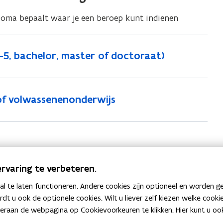
e
ploma bepaalt waar je een beroep kunt indienen
n
s
t
5, bachelor, master of doctoraat)
e
r
)
of volwassenenonderwijs
Vlaanderen kun je online indienen.
rvaring te verbeteren.
er NARIC-Vlaanderen? (AHOVOKS)
 te laten functioneren. Andere cookies zijn optioneel en worden g
ardt u ook de optionele cookies. Wilt u liever zelf kiezen welke cook
an de webpagina op Cookievoorkeuren te klikken. Hier kunt u ook 