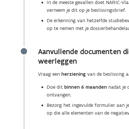
In de meeste gevallen doet NARIC-Vlaa
e
verneem je dit op je beslissingsbrief.
n
De erkenning van hetzelfde studiebe
s
op te nemen met je dossierbehandelaa
t
e
r
Aanvullende documenten die
)
weerleggen
Vraag een
herziening
van de beslissing 
Doe dit
binnen 6 maanden
nadat je 
ontvangen.
Bezorg het ingevulde formulier aan 
op die alle elementen van de negatie