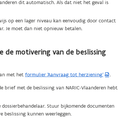
nderen dit automatisch. Als dat niet het geval is
wijs op een lager niveau kan eenvoudig door contact
r. Je moet dan niet opnieuw betalen.
 de motivering van de beslissing
aan met het
formulier ‘Aanvraag tot herziening’
.
(
P
de brief met de beslissing van NARIC-Vlaanderen hebt
D
F
je dossierbehandelaar. Stuur bijkomende documenten
b
ve beslissing kunnen weerleggen.
e
s
t