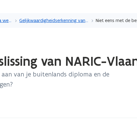
Overslaan
en
Met een buitenlands diploma werken in Vlaanderen
Gelijkwaardigheidserkenning van diploma aanvragen bij NARIC-Vlaanderen
naar
de
inhoud
gaan
slissing van NARIC-Vlaa
 aan van je buitenlands diploma en de
ngen?