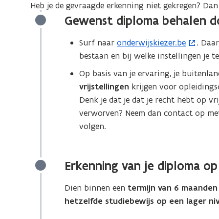
beslissing
Heb je de gevraagde erkenning niet gekregen? Dan 
van
Gewenst diploma behalen do
NARIC-
Surf naar
onderwijskiezer.be
. Daa
(
Vlaanderen?
bestaan en bij welke instellingen je t
o
p
Op basis van je ervaring, je buitenlan
e
vrijstellingen
krijgen voor opleidings
n
Denk je dat je dat je recht hebt op vr
t
verworven? Neem dan contact op met d
i
volgen.
n
n
i
Erkenning van je diploma op
e
Dien binnen een
termijn van 6 maanden
u
hetzelfde studiebewijs op een lager ni
w
v