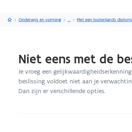
Vlaanderen.be
Onderwijs en vorming
...
Gedaan
Niet eens met de be
met
laden.
Je vroeg een gelijkwaardigheidserkenning
U
bevindt
beslissing voldoet niet aan je verwachti
zich
Dan zijn er verschillende opties.
op:
Niet
eens
met
de