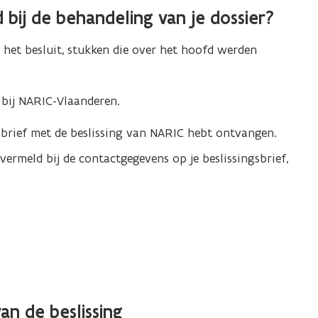
 bij de behandeling van je dossier?
a
n
het besluit, stukken die over het hoofd werden
d
o
p
 bij NARIC-Vlaanderen.
e
 brief met de beslissing van NARIC hebt ontvangen.
n
t
vermeld bij de contactgegevens op je beslissingsbrief,
i
n
n
i
e
u
w
v
n de beslissing