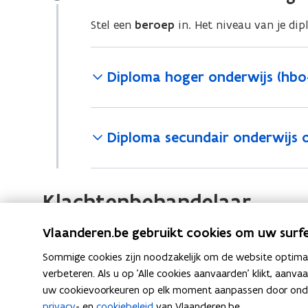
Stel een
beroep
in. Het niveau van je di
Diploma hoger onderwijs (hbo-
Diploma secundair onderwijs 
Klachtenbehandelaar
Een klacht of melding over de werking van NARIC-
Vlaanderen.be gebruikt cookies om uw surfe
K
Klacht indienen of probleem melden ov
K
l
Sommige cookies zijn noodzakelijk om de website optimaal
l
a
verbeteren. Als u op 'Alle cookies aanvaarden' klikt, aanva
a
c
uw cookievoorkeuren op elk moment aanpassen door ondera
c
Lees deze pagina in:
English
h
privacy
- en
cookiebeleid
van Vlaanderen.be.