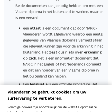
Beide documenten kan je nodig hebben om met een
Vlaams diploma in het buitenland te werken, maar er
is een verschil:
een
attest
is een document dat door NARIC-
Vlaanderen wordt afgeleverd waarop een aantal
gegevens van Vlaamse diploma’s vermeld staan
die relevant kunnen zijn voor de erkenning in het
buitenland. Het
zegt dus niets over erkenning
op zich
. Het is een informatief document dat
NARIC in het Engels of het Nederlands opmaakt
en dat een houder van een Vlaams diploma in
het buitenland kan helpen.
Een
legalisatie
is een officiële procedure. Het
zegt
niets over de authenticiteit
van het
Vlaanderen.be gebruikt cookies om uw
document, alleen over de
handtekening
die er
surfervaring te verbeteren.
op staat
Sommige cookies zijn noodzakelijk om de website optimaal te