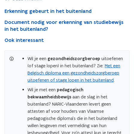
buitenland
Erkenning gebeurt in het buitenland
Document nodig voor erkenning van studiebewijs
in het buitenland?
Ook interessant
Wil je een
gezondheidszorgberoep
uitoefenen
(of stage lopen) in het buitenland? Zie:
Met een
Belgisch diploma een gezondheidszorgberoep
uitoefenen of stage lopen in het buitenland
.
Wil je met een
pedagogisch
bekwaamheidsbewijs
aan de slag in het
buitenland? NARIC-Vlaanderen levert geen
attesten af voor houders van Vlaamse
pedagogische diploma’s die in het buitenland
willen lesgeven met vermelding van hun
lesbevoegdheid. Voor zo’n attest kun je terecht