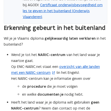
bij AGODI:
Certificaat onderwijsbevoegdheid om
les te geven in het buitenland (Onderwijs
Vlaanderen)
.
Erkenning gebeurt in het buitenland
Wil je je Vlaams diploma
gelijkwaardig laten verklaren
in het
buitenland?
Wend je tot het
NARIC-centrum
van het land waar je
naartoe gaat.
Op ENIC-NARIC.net staat een
overzicht van alle landen
(
met een NARIC-centrum
(in het Engels).
o
Het NARIC-centrum kan je informatie geven over
p
e
de
procedure
die je moet volgen
n
en welke
documenten je
nodig hebt.
t
Heeft het land waar je je diploma wilt gebruiken
geen
i
NARIC-centrum
? Neem dan contact op met de
n