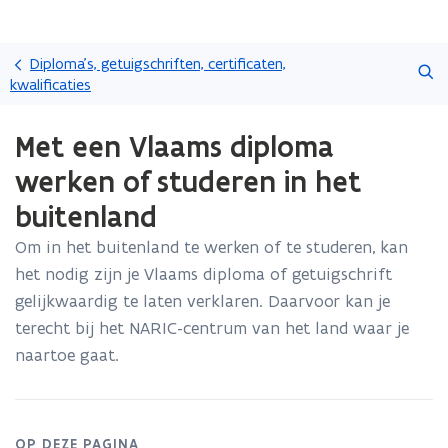
Overslaan
Zoeken
en
Diploma's, getuigschriften, certificaten,
naar
kwalificaties
de
Gedaan
inhoud
Met een Vlaams diploma
met
gaan
laden.
werken of studeren in het
U
bevindt
buitenland
zich
op:
Om in het buitenland te werken of te studeren, kan
Met
het nodig zijn je Vlaams diploma of getuigschrift
een
gelijkwaardig te laten verklaren. Daarvoor kan je
Vlaams
terecht bij het NARIC-centrum van het land waar je
diploma
werken
naartoe gaat.
of
studeren
in
het
OP DEZE PAGINA