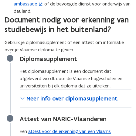
ambassade
of de bevoegde dienst voor onderwijs van
(
n
dat land.
o
i
Document nodig voor erkenning van
p
e
e
u
studiebewijs in het buitenland?
n
w
t
v
Gebruik je diplomasupplement of een attest om informatie
i
e
over je Vlaamse diploma te geven.
n
n
Diplomasupplement
n
s
i
t
Het diplomasupplement is een document dat
e
e
afgeleverd wordt door de Vlaamse hogescholen en
u
r
universiteiten bij elk diploma dat ze uitreiken.
w
)
Meer info over diplomasupplement
v
e
n
Attest van NARIC-Vlaanderen
s
t
Een
attest voor de erkenning van een Vlaams
e