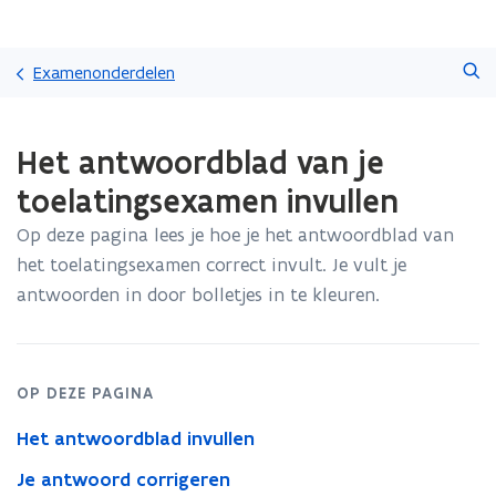
Overslaan
Zoeken
en
Examenonderdelen
naar
de
Gedaan
inhoud
Het antwoordblad van je
met
gaan
laden.
toelatingsexamen invullen
U
bevindt
Op deze pagina lees je hoe je het antwoordblad van
zich
het toelatingsexamen correct invult. Je vult je
op:
Het
antwoorden in door bolletjes in te kleuren.
antwoordblad
van
je
toelatingsexamen
OP DEZE PAGINA
invullen
Het antwoordblad invullen
Je antwoord corrigeren