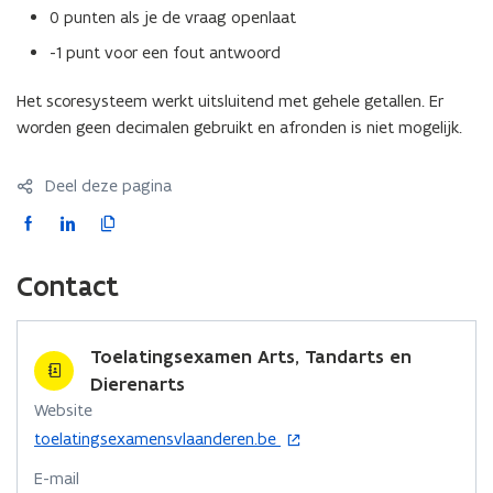
0 punten als je de vraag openlaat
-1 punt voor een fout antwoord
Het scoresysteem werkt uitsluitend met gehele getallen. Er
worden geen decimalen gebruikt en afronden is niet mogelijk.
Deel deze pagina
F
L
K
a
i
o
c
n
p
Contact
e
k
i
b
e
e
o
d
e
Toelatingsexamen Arts, Tandarts en
o
i
r
Dierenarts
k
n
l
Website
o
o
i
o
toelatingsexamensvlaanderen.be
p
p
n
p
E-mail
e
e
e
k