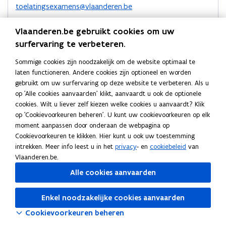
n
toelatingsexamens@vlaanderen.be
n
n
n
t
t
t
a
Telefoon
i
Vlaanderen.be gebruikt cookies om uw
i
i
a
1700
n
surfervaring te verbeteren.
n
n
r
n
Extra informatie
n
n
k
i
Sommige cookies zijn noodzakelijk om de website optimaal te
i
Vanuit het buitenland draait u het nummer +32 2 553 17
i
l
e
laten functioneren. Andere cookies zijn optioneel en worden
00.
u
e
e
e
gebruikt om uw surfervaring op deze website te verbeteren. Als u
w
u
u
m
op 'Alle cookies aanvaarden' klikt, aanvaardt u ook de optionele
Adres
v
cookies. Wilt u liever zelf kiezen welke cookies u aanvaardt? Klik
w
w
b
Agentschap voor Hoger Onderwijs,
e
op 'Cookievoorkeuren beheren'. U kunt uw cookievoorkeuren op elk
v
v
o
Volwassenenonderwijs, Kwalificaties en Studietoelagen
n
moment aanpassen door onderaan de webpagina op
e
e
r
Toelatingsexamen Arts, Tandarts en Dierenarts
s
Cookievoorkeuren te klikken. Hier kunt u ook uw toestemming
n
n
d
t
intrekken. Meer info leest u in het
privacy
- en
cookiebeleid
van
Consciencegebouw
s
s
e
Vlaanderen.be.
Koning Albert II laan 15, 1210 Sint-Joost-ten-Node
r
t
t
o
Routeplanner
Alle cookies aanvaarden
e
e
p
Meer details
r
e
r
Enkel noodzakelijke cookies aanvaarden
n
t
Cookievoorkeuren beheren
i