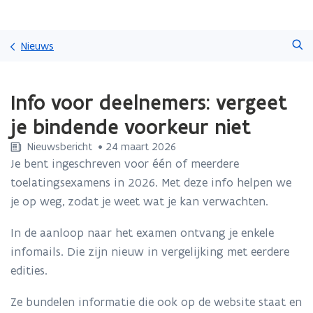
Overslaan
Zoeken
en
Nieuws
naar
de
Gedaan
inhoud
Info voor deelnemers: vergeet
met
gaan
laden.
je bindende voorkeur niet
U
bevindt
Nieuwsbericht
 •
24 maart 2026
zich
Je bent ingeschreven voor één of meerdere
op:
toelatingsexamens in 2026. Met deze info helpen we
Info
voor
je op weg, zodat je weet wat je kan verwachten.
deelnemers:
vergeet
In de aanloop naar het examen ontvang je enkele
je
infomails. Die zijn nieuw in vergelijking met eerdere
bindende
edities.
voorkeur
niet
Ze bundelen informatie die ook op de website staat en