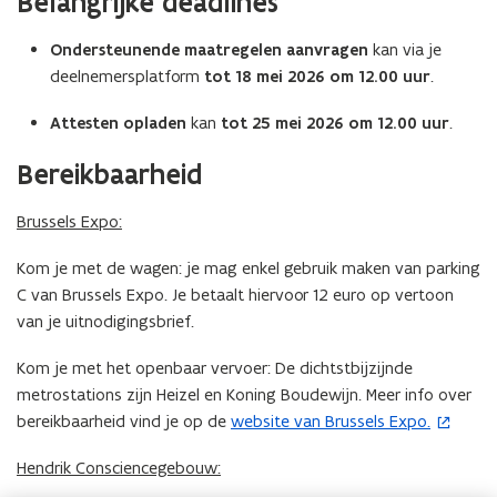
Belangrijke deadlines
o
o
n
n
o
o
v
v
p
Ondersteunende maatregelen aanvragen
kan via je
p
o
o
t
t
deelnemersplatform
tot 18 mei 2026 om 12.00 uur
.
o
o
j
j
r
r
e
e
Attesten opladen
kan
tot 25 mei 2026 om 12.00 uur
.
e
e
x
x
Bereikbaarheid
a
a
m
m
Brussels Expo:
e
e
n
n
Kom je met de wagen: je mag enkel gebruik maken van parking
C van Brussels Expo. Je betaalt hiervoor 12 euro op vertoon
van je uitnodigingsbrief.
Kom je met het openbaar vervoer: De dichtstbijzijnde
metrostations zijn Heizel en Koning Boudewijn. Meer info over
bereikbaarheid vind je op de
website van Brussels Expo.
(
o
Hendrik Consciencegebouw:
p