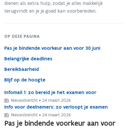
dienen als extra hulp, zodat je alles makkelijk
terugvindt en je je goed kan voorbereiden.
OP DEZE PAGINA
Pas je bindende voorkeur aan voor 30 juni
Belangrijke deadlines
Bereikbaarheid
Blijf op de hoogte
I
Infomail 1: zo bereid je het examen voor
I
n
n
Nieuwsbericht • 24 maart 2026
f
f
I
Info voor deelnemers: zo verloopt je examen
I
o
o
n
n
Nieuwsbericht • 24 maart 2026
m
m
f
f
Pas je bindende voorkeur aan voor
a
a
o
o