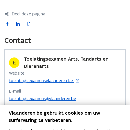
Deel deze pagina
F
L
K
a
i
o
c
n
p
Contact
e
k
i
b
e
e
o
d
e
Toelatingsexamen Arts, Tandarts en
o
i
r
Dierenarts
k
n
l
Website
o
o
i
o
toelatingsexamensvlaanderen.be
p
p
n
p
E-mail
e
e
e
k
n
toelatingsexamens@vlaanderen.be
n
n
n
t
t
t
a
Telefoon
i
Vlaanderen.be gebruikt cookies om uw
i
i
a
1700
n
surfervaring te verbeteren.
n
n
r
n
Extra informatie
n
n
k
i