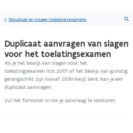
Overslaan
Zoeken
en
Resultaat en inzage toelatingsexamens
naar
de
Gedaan
inhoud
Duplicaat aanvragen van slagen
met
gaan
laden.
voor het toelatingsexamen
U
bevindt
Als je het bewijs van slagen voor het
zich
toelatingsexamen (tot 2017) of het bewijs van gunstig
op:
Duplicaat
gerangschikt zijn (vanaf 2018) kwijt bent, kan je een
aanvragen
duplicaat aanvragen.
van
slagen
Vul het formulier in om je aanvraag te versturen.
voor
het
toelatingsexamen